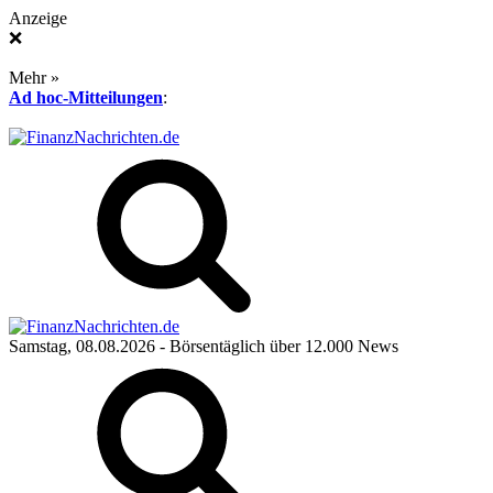
Anzeige
❌
Mehr »
Ad hoc-Mitteilungen
:
Samstag, 08.08.2026
- Börsentäglich über 12.000 News