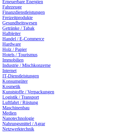
Erneuerbare Energien
Fahrzeuge
Finanzdienstleistungen
Freizeitprodukte
Gesundheitswesen
Getränke / Tabak
Halbleiter
Handel / E-Commerce
Hardware
Holz / Papier
Hotels / Tourismus
Immobilien
Industrie / Mischkonzerne
Internet
IT-Dienstleistungen
Konsumgüter
Kosmetik
Kunststoffe / Verpackungen
Logistik / Transport
Luftfahrt / Rüstung
Maschinenbau
Medien
Nanotechnologie
Nahrungsmittel / Agrar
Netzwerktechnik