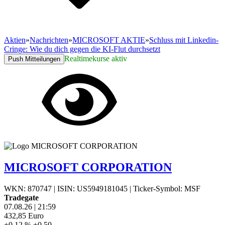
Aktien
»
Nachrichten
»
MICROSOFT AKTIE
»
Schluss mit Linkedin-
Cringe: Wie du dich gegen die KI-Flut durchsetzt
Realtimekurse aktiv
Push Mitteilungen
MICROSOFT CORPORATION
WKN: 870747
|
ISIN: US5949181045
|
Ticker-Symbol: MSF
Tradegate
07.08.26
|
21:59
432,85
Euro
+0,12 %
+0,50