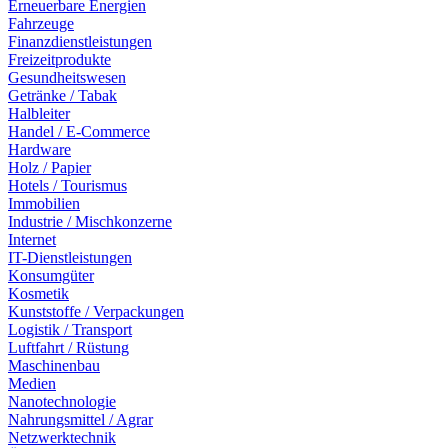
Erneuerbare Energien
Fahrzeuge
Finanzdienstleistungen
Freizeitprodukte
Gesundheitswesen
Getränke / Tabak
Halbleiter
Handel / E-Commerce
Hardware
Holz / Papier
Hotels / Tourismus
Immobilien
Industrie / Mischkonzerne
Internet
IT-Dienstleistungen
Konsumgüter
Kosmetik
Kunststoffe / Verpackungen
Logistik / Transport
Luftfahrt / Rüstung
Maschinenbau
Medien
Nanotechnologie
Nahrungsmittel / Agrar
Netzwerktechnik