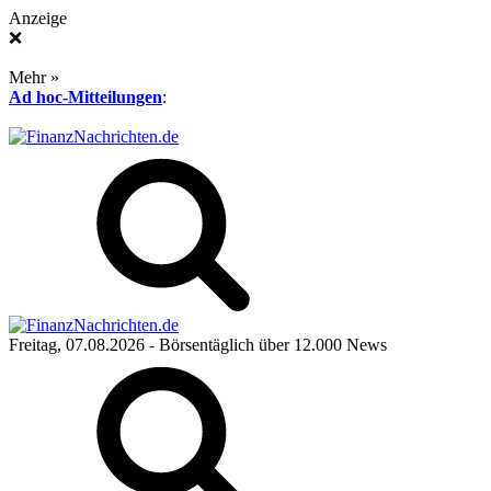
Anzeige
❌
Mehr »
Ad hoc-Mitteilungen
:
Freitag, 07.08.2026
- Börsentäglich über 12.000 News