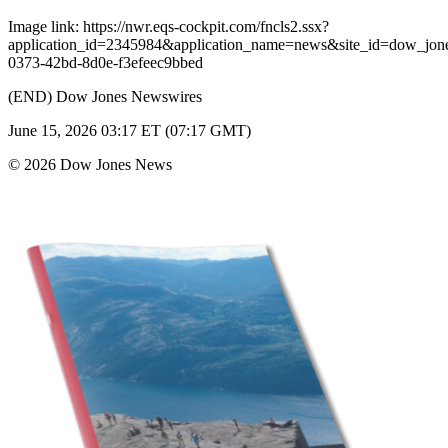
Image link: https://nwr.eqs-cockpit.com/fncls2.ssx?
application_id=2345984&application_name=news&site_id=dow_j
0373-42bd-8d0e-f3efeec9bbed
(END) Dow Jones Newswires
June 15, 2026 03:17 ET (07:17 GMT)
© 2026 Dow Jones News