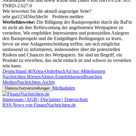
Aktienkurse von
und
sowie Kurse und Daten von
ARIVA.DE AG
.
FNRD-2.627.0
Wie bewerten Sie die aktuell angezeigte Seite?
sehr gut
1
2
3
4
5
6
schlecht
Problem melden
Werbehinweise:
Die Billigung des Basisprospekts durch die BaFin
ist nicht als ihre Befürwortung der angebotenen Wertpapiere zu
verstehen. Wir empfehlen Interessenten und potenziellen Anlegern
den Basisprospekt und die Endgültigen Bedingungen zu lesen,
bevor sie eine Anlageentscheidung treffen, um sich möglichst
umfassend zu informieren, insbesondere über die potenziellen
Risiken und Chancen des Wertpapiers. Sie sind im Begriff, ein
Produkt zu erwerben, das nicht einfach ist und schwer zu verstehen
sein kann.
Deutschland 40
Xetra-Orderbuch
Ad hoc-Mitteilungen
Nachrichten Börsen
Aktien-Empfehlungen
Branchen
Medien
Nachrichten-Archiv
Mediadaten
Datenschutzeinstellungen
Impressum | AGB | Disclaimer | Datenschutz
RSS-News von FinanzNachrichten.de