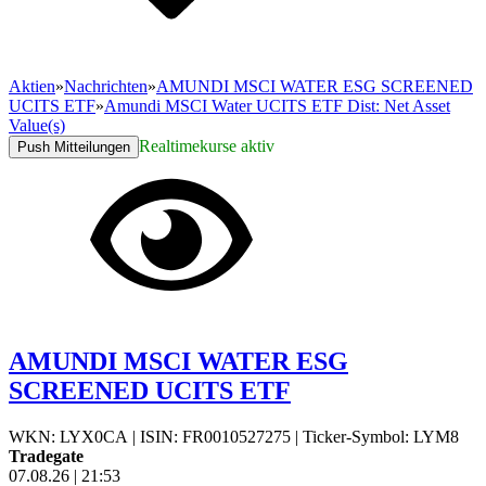
Aktien
»
Nachrichten
»
AMUNDI MSCI WATER ESG SCREENED
UCITS ETF
»
Amundi MSCI Water UCITS ETF Dist: Net Asset
Value(s)
Realtimekurse aktiv
Push Mitteilungen
AMUNDI MSCI WATER ESG
SCREENED UCITS ETF
WKN: LYX0CA
|
ISIN: FR0010527275
|
Ticker-Symbol: LYM8
Tradegate
07.08.26
|
21:53