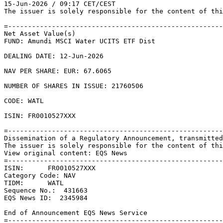
15-Jun-2026 / 09:17 CET/CEST 

The issuer is solely responsible for the content of thi
=------------------------------------------------------
Net Asset Value(s) 

FUND: Amundi MSCI Water UCITS ETF Dist 

DEALING DATE: 12-Jun-2026 

NAV PER SHARE: EUR: 67.6065 

NUMBER OF SHARES IN ISSUE: 21760506 

CODE: WATL 

ISIN: FR0010527XXX 

=------------------------------------------------------
Dissemination of a Regulatory Announcement, transmitted
The issuer is solely responsible for the content of thi
View original content: EQS News 

=------------------------------------------------------
ISIN:      FR0010527XXX 

Category Code: NAV 

TIDM:      WATL 

Sequence No.:  431663 

EQS News ID:  2345984 

End of Announcement EQS News Service 
