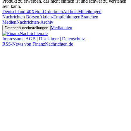
Produkt zu erwerben, das nicht einfach ist und schwer zu verstehen
sein kann.
Deutschland 40
Xetra-Orderbuch
Ad hoc-Mitteilungen
Nachrichten Börsen
Aktien-Empfehlungen
Branchen
Medien
Nachrichten-Archiv
Mediadaten
Datenschutzeinstellungen
Impressum | AGB | Disclaimer | Datenschutz
RSS-News von FinanzNachrichten.de