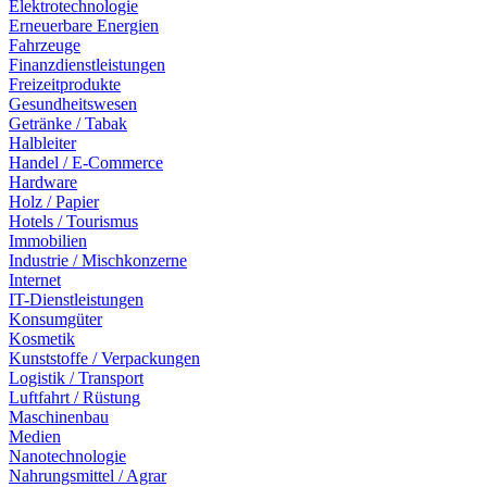
Elektrotechnologie
Erneuerbare Energien
Fahrzeuge
Finanzdienstleistungen
Freizeitprodukte
Gesundheitswesen
Getränke / Tabak
Halbleiter
Handel / E-Commerce
Hardware
Holz / Papier
Hotels / Tourismus
Immobilien
Industrie / Mischkonzerne
Internet
IT-Dienstleistungen
Konsumgüter
Kosmetik
Kunststoffe / Verpackungen
Logistik / Transport
Luftfahrt / Rüstung
Maschinenbau
Medien
Nanotechnologie
Nahrungsmittel / Agrar