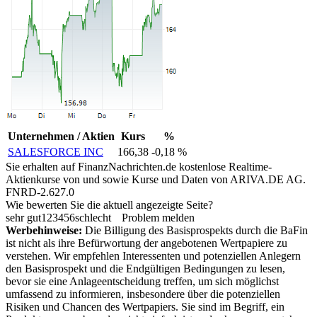
Unternehmen / Aktien
Kurs
%
SALESFORCE INC
166,38
-0,18 %
Sie erhalten auf FinanzNachrichten.de kostenlose Realtime-
Aktienkurse von
und
sowie Kurse und Daten von
ARIVA.DE AG
.
FNRD-2.627.0
Wie bewerten Sie die aktuell angezeigte Seite?
sehr gut
1
2
3
4
5
6
schlecht
Problem melden
Werbehinweise:
Die Billigung des Basisprospekts durch die BaFin
ist nicht als ihre Befürwortung der angebotenen Wertpapiere zu
verstehen. Wir empfehlen Interessenten und potenziellen Anlegern
den Basisprospekt und die Endgültigen Bedingungen zu lesen,
bevor sie eine Anlageentscheidung treffen, um sich möglichst
umfassend zu informieren, insbesondere über die potenziellen
Risiken und Chancen des Wertpapiers. Sie sind im Begriff, ein