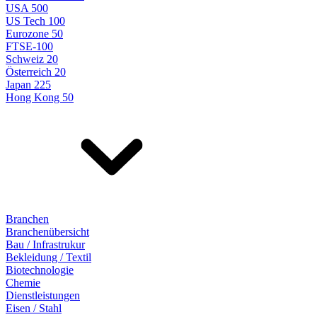
USA 500
US Tech 100
Eurozone 50
FTSE-100
Schweiz 20
Österreich 20
Japan 225
Hong Kong 50
Branchen
Branchenübersicht
Bau / Infrastrukur
Bekleidung / Textil
Biotechnologie
Chemie
Dienstleistungen
Eisen / Stahl