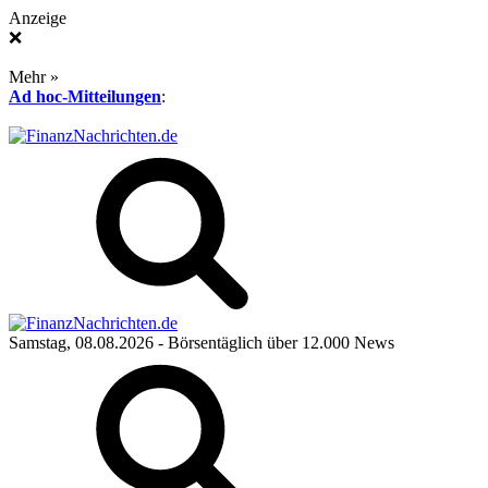
Anzeige
❌
Mehr »
Ad hoc-Mitteilungen
:
Samstag, 08.08.2026
- Börsentäglich über 12.000 News