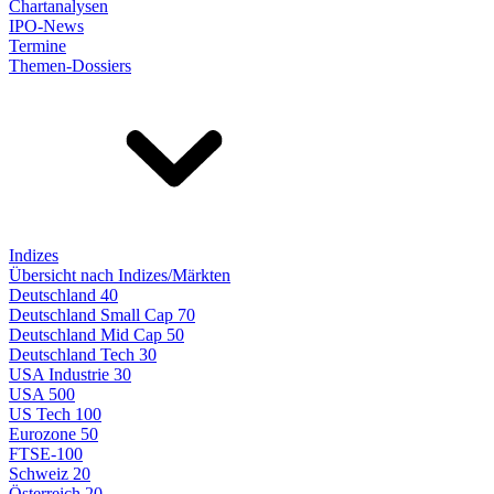
Chartanalysen
IPO-News
Termine
Themen-Dossiers
Indizes
Übersicht nach Indizes/Märkten
Deutschland 40
Deutschland Small Cap 70
Deutschland Mid Cap 50
Deutschland Tech 30
USA Industrie 30
USA 500
US Tech 100
Eurozone 50
FTSE-100
Schweiz 20
Österreich 20