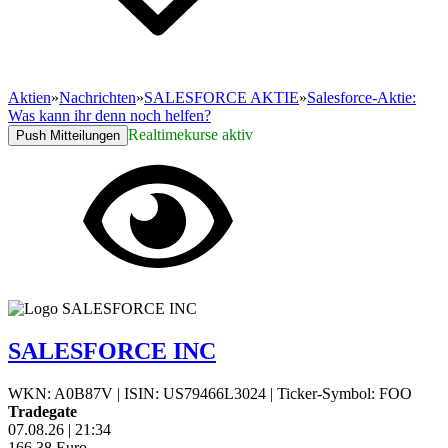
Aktien
»
Nachrichten
»
SALESFORCE AKTIE
»
Salesforce-Aktie:
Was kann ihr denn noch helfen?
Realtimekurse aktiv
Push Mitteilungen
SALESFORCE INC
WKN: A0B87V
|
ISIN: US79466L3024
|
Ticker-Symbol: FOO
Tradegate
07.08.26
|
21:34
166,38
Euro