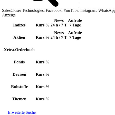
SalesCloser Technologies: Facebook, YouTube, Instagram, WhatsAp
Anzeige
News
Aufrufe
Indizes
Kurs
%
24 h / 7 T
7 Tage
News
Aufrufe
Aktien
Kurs
%
24 h / 7 T
7 Tage
Xetra-Orderbuch
Fonds
Kurs
%
Devisen
Kurs
%
Rohstoffe
Kurs
%
Themen
Kurs
%
Erweiterte Suche