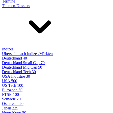
Termine
Themen-Dossiers
Indizes
Übersicht nach Indizes/Märkten
Deutschland 40
Deutschland Small Cap 70
Deutschland Mid Cap 50
Deutschland Tech 30
USA Industrie 30
USA 500
US Tech 100
Eurozone 50
FTSE-100
Schweiz 20
Österreich 20
Japan 225
Hong Kong 50