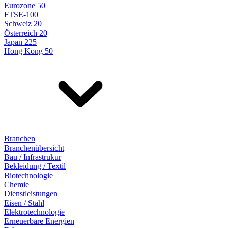
Eurozone 50
FTSE-100
Schweiz 20
Österreich 20
Japan 225
Hong Kong 50
Branchen
Branchenübersicht
Bau / Infrastrukur
Bekleidung / Textil
Biotechnologie
Chemie
Dienstleistungen
Eisen / Stahl
Elektrotechnologie
Erneuerbare Energien