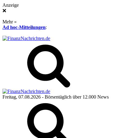
Anzeige
❌
Mehr »
Ad hoc-Mitteilungen
:
Freitag, 07.08.2026
- Börsentäglich über 12.000 News