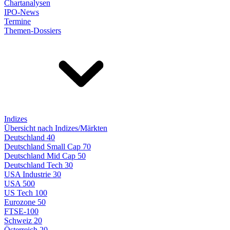
Chartanalysen
IPO-News
Termine
Themen-Dossiers
Indizes
Übersicht nach Indizes/Märkten
Deutschland 40
Deutschland Small Cap 70
Deutschland Mid Cap 50
Deutschland Tech 30
USA Industrie 30
USA 500
US Tech 100
Eurozone 50
FTSE-100
Schweiz 20
Österreich 20