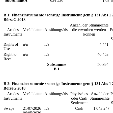
Subsumme A
634 536
1,63 
B 1: Finanzinstrumente / sonstige Instrumente gem § 131 Abs 1 
BörseG 2018
Anzahl der Stimmrechte
Art des
Verfalldatum
Ausübungsfrist
die erworben werden
P
Instruments
können
S
Rights of
n/a
n/a
4 441
Use
Right to
n/a
n/a
46 453
Recall
Subsumme
50 894
B.1
B 2: Finanzinstrumente / sonstige Instrumente gem § 131 Abs 1 
BörseG 2018
Art des
Verfalldatum
Ausübungsfrist
Physisches
Anzahl der
P
Instruments
oder Cash
Stimmrechte
Settlement
S
Swaps
21/07/2026 -
n/a
Cash
1 043 247
06/05/2030