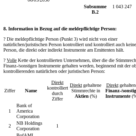
Subsumme
1 043 247
B.2
8. Information in Bezug auf die meldepflichtige Person:
? Die meldepflichtige Person (Punkt 3) wird nicht von einer
natürlichen/juristischen Person kontrolliert und kontrolliert auch kein
Person, die direkt oder indirekt Instrumente am Emittenten hält.
?
Volle
Kette der kontrollierten Unternehmen, über die die Stimmrech
Finanz-/sonstigen Instrumente gehalten werden, beginnend mit der ob
kontrollierenden natürlichen oder juristischen Person:
Direkt
Direkt
gehaltene
Direkt
gehalten
kontrolliert
Ziffer
Name
Stimmrechte in
Finanz-/sonsti
durch
Aktien
(%)
Instrumente
(%
Ziffer
Bank of
1
America
Corporation
NB Holdings
2
1
Corporation
BofAML