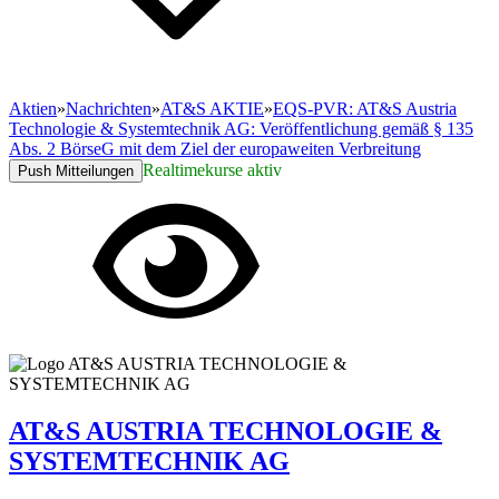
Aktien
»
Nachrichten
»
AT&S AKTIE
»
EQS-PVR: AT&S Austria
Technologie & Systemtechnik AG: Veröffentlichung gemäß § 135
Abs. 2 BörseG mit dem Ziel der europaweiten Verbreitung
Realtimekurse aktiv
Push Mitteilungen
AT&S AUSTRIA TECHNOLOGIE &
SYSTEMTECHNIK AG