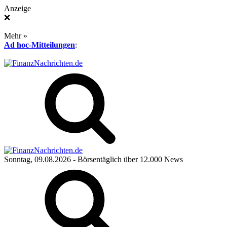
Anzeige
❌
Mehr »
Ad hoc-Mitteilungen
:
Sonntag, 09.08.2026
- Börsentäglich über 12.000 News