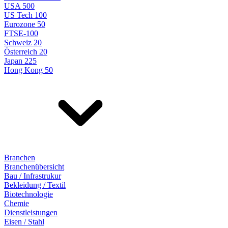
USA 500
US Tech 100
Eurozone 50
FTSE-100
Schweiz 20
Österreich 20
Japan 225
Hong Kong 50
Branchen
Branchenübersicht
Bau / Infrastrukur
Bekleidung / Textil
Biotechnologie
Chemie
Dienstleistungen
Eisen / Stahl