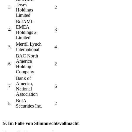
Jersey
3
2
Holdings
Limited
BofAML
EMEA
4
3
Holdings 2
Limited
Merrill Lynch
5
4
International
BAC North
America
6
2
Holding
Company
Bank of
America,
7
6
National
Association
BofA
8
2
Securities Inc.
9. Im Falle von Stimmrechtsvollmacht