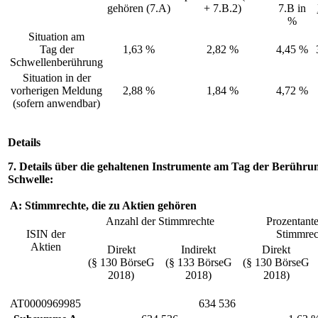
gehören (7.A)
+ 7.B.2)
7.B in
%
Situation am
Tag der
1,63 %
2,82 %
4,45 %
Schwellenberührung
Situation in der
vorherigen Meldung
2,88 %
1,84 %
4,72 %
(sofern anwendbar)
Details
7. Details über die gehaltenen Instrumente am Tag der Berühru
Schwelle:
A: Stimmrechte, die zu Aktien gehören
Anzahl der Stimmrechte
Prozentante
ISIN der
Stimmrec
Aktien
Direkt
Indirekt
Direkt
(§ 130 BörseG
(§ 133 BörseG
(§ 130 BörseG
2018)
2018)
2018)
AT0000969985
634 536