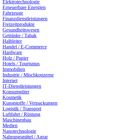
Elektrotechnologie
Erneuerbare Energien
Fahrzeuge
Finanzdienstleistungen
Freizeitprodukte
Gesundheitswesen
Getränke / Tabak
Halbleiter
Handel / E-Commerce
Hardware
Holz / Papier
Hotels / Tourismus
Immobilien
Industrie / Mischkonzerne
Internet
IT-Dienstleistungen
Konsumgüter
Kosmetik
Kunststoffe / Verpackungen
Logistik / Transport
Luftfahrt / Rüstung
Maschinenbau
Medien
Nanotechnologie
Nahrungsmittel / Agrar