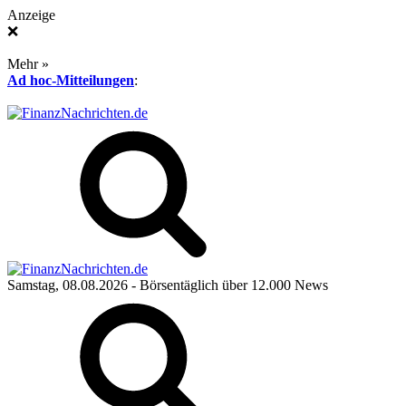
Anzeige
❌
Mehr »
Ad hoc-Mitteilungen
:
Samstag, 08.08.2026
- Börsentäglich über 12.000 News