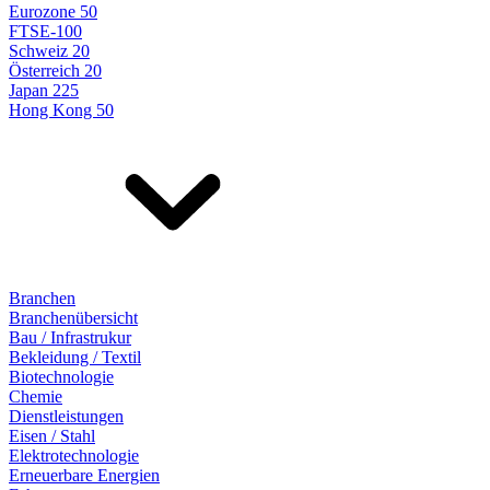
Eurozone 50
FTSE-100
Schweiz 20
Österreich 20
Japan 225
Hong Kong 50
Branchen
Branchenübersicht
Bau / Infrastrukur
Bekleidung / Textil
Biotechnologie
Chemie
Dienstleistungen
Eisen / Stahl
Elektrotechnologie
Erneuerbare Energien