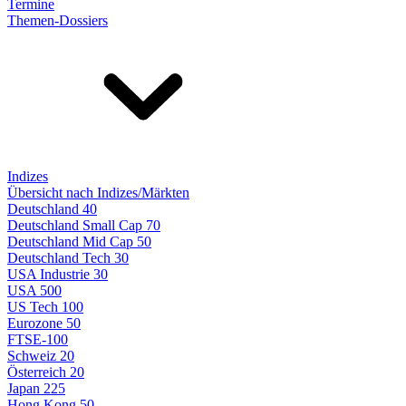
Termine
Themen-Dossiers
Indizes
Übersicht nach Indizes/Märkten
Deutschland 40
Deutschland Small Cap 70
Deutschland Mid Cap 50
Deutschland Tech 30
USA Industrie 30
USA 500
US Tech 100
Eurozone 50
FTSE-100
Schweiz 20
Österreich 20
Japan 225
Hong Kong 50