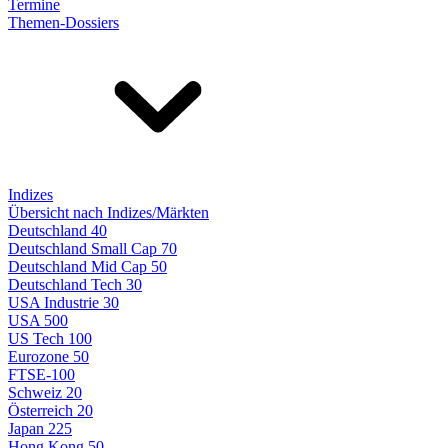
Termine
Themen-Dossiers
Indizes
Übersicht nach Indizes/Märkten
Deutschland 40
Deutschland Small Cap 70
Deutschland Mid Cap 50
Deutschland Tech 30
USA Industrie 30
USA 500
US Tech 100
Eurozone 50
FTSE-100
Schweiz 20
Österreich 20
Japan 225
Hong Kong 50