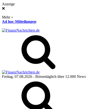
Anzeige
❌
Mehr »
Ad hoc-Mitteilungen
:
Freitag, 07.08.2026
- Börsentäglich über 12.000 News