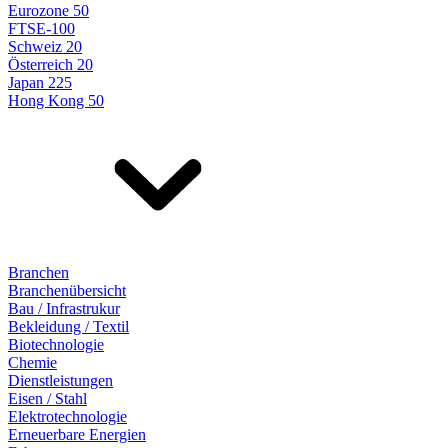
Eurozone 50
FTSE-100
Schweiz 20
Österreich 20
Japan 225
Hong Kong 50
Branchen
Branchenübersicht
Bau / Infrastrukur
Bekleidung / Textil
Biotechnologie
Chemie
Dienstleistungen
Eisen / Stahl
Elektrotechnologie
Erneuerbare Energien