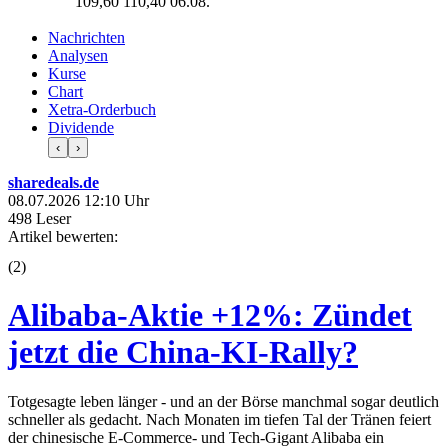
109,60
110,40
06.08.
Nachrichten
Analysen
Kurse
Chart
Xetra-Orderbuch
Dividende
‹
›
sharedeals.de
08.07.2026 12:10 Uhr
498 Leser
Artikel bewerten:
(
2
)
Alibaba-Aktie +12%: Zündet
jetzt die China-KI-Rally?
Totgesagte leben länger - und an der Börse manchmal sogar deutlich
schneller als gedacht. Nach Monaten im tiefen Tal der Tränen feiert
der chinesische E-Commerce- und Tech-Gigant Alibaba ein