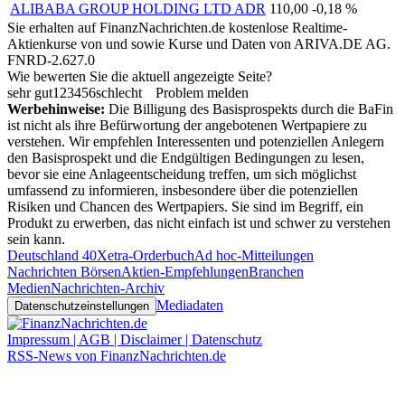
ALIBABA GROUP HOLDING LTD ADR
110,00
-0,18 %
Sie erhalten auf FinanzNachrichten.de kostenlose Realtime-
Aktienkurse von
und
sowie Kurse und Daten von
ARIVA.DE AG
.
FNRD-2.627.0
Wie bewerten Sie die aktuell angezeigte Seite?
sehr gut
1
2
3
4
5
6
schlecht
Problem melden
Werbehinweise:
Die Billigung des Basisprospekts durch die BaFin
ist nicht als ihre Befürwortung der angebotenen Wertpapiere zu
verstehen. Wir empfehlen Interessenten und potenziellen Anlegern
den Basisprospekt und die Endgültigen Bedingungen zu lesen,
bevor sie eine Anlageentscheidung treffen, um sich möglichst
umfassend zu informieren, insbesondere über die potenziellen
Risiken und Chancen des Wertpapiers. Sie sind im Begriff, ein
Produkt zu erwerben, das nicht einfach ist und schwer zu verstehen
sein kann.
Deutschland 40
Xetra-Orderbuch
Ad hoc-Mitteilungen
Nachrichten Börsen
Aktien-Empfehlungen
Branchen
Medien
Nachrichten-Archiv
Mediadaten
Datenschutzeinstellungen
Impressum | AGB | Disclaimer | Datenschutz
RSS-News von FinanzNachrichten.de