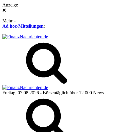
Anzeige
❌
Mehr »
Ad hoc-Mitteilungen
:
Freitag, 07.08.2026
- Börsentäglich über 12.000 News