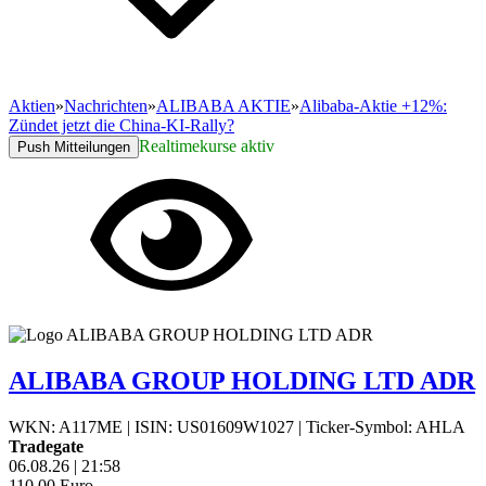
Aktien
»
Nachrichten
»
ALIBABA AKTIE
»
Alibaba-Aktie +12%:
Zündet jetzt die China-KI-Rally?
Realtimekurse aktiv
Push Mitteilungen
ALIBABA GROUP HOLDING LTD ADR
WKN: A117ME
|
ISIN: US01609W1027
|
Ticker-Symbol: AHLA
Tradegate
06.08.26
|
21:58
110,00
Euro