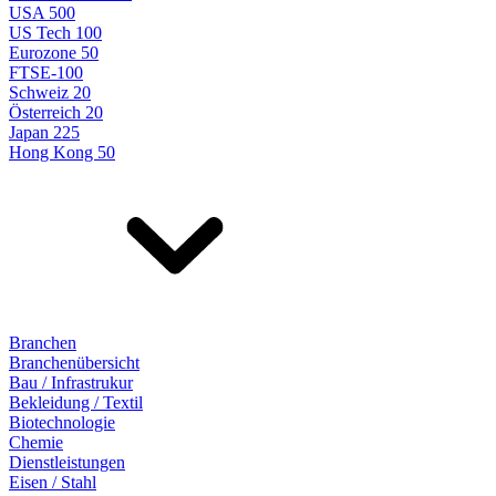
USA 500
US Tech 100
Eurozone 50
FTSE-100
Schweiz 20
Österreich 20
Japan 225
Hong Kong 50
Branchen
Branchenübersicht
Bau / Infrastrukur
Bekleidung / Textil
Biotechnologie
Chemie
Dienstleistungen
Eisen / Stahl