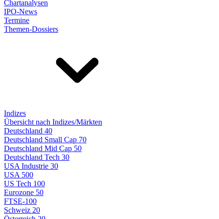
Chartanalysen
IPO-News
Termine
Themen-Dossiers
Indizes
Übersicht nach Indizes/Märkten
Deutschland 40
Deutschland Small Cap 70
Deutschland Mid Cap 50
Deutschland Tech 30
USA Industrie 30
USA 500
US Tech 100
Eurozone 50
FTSE-100
Schweiz 20
Österreich 20