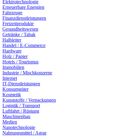
Elektrotechnologie
Erneuerbare Energien
Fahrzeuge
Finanzdienstleistungen
Freizeitprodukte
Gesundheitswesen
Getränke / Tabak
Halbleiter
Handel / E-Commerce
Hardware
Holz / Papier
Hotels / Tourismus
Immobilien
Industrie / Mischkonzerne
Internet
IT-Dienstleistungen
Konsumgüter
Kosmetik
Kunststoffe / Verpackungen
Logistik / Transport
Luftfahrt / Rüstung
Maschinenbau
Medien
Nanotechnologie
Nahrungsmittel / Agrar