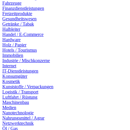
Fahrzeuge
Finanzdienstleistungen
Freizeitprodukte
Gesundheitswesen
Getränke / Tabak
Halbleiter
Handel / E-Commerce
Hardware
Holz / Papier
Hotels / Tourismus
Immobilien
Industrie / Mischkonzerne
Internet
IT-Dienstleistungen
Konsumgüter
Kosmetik
Kunststoffe / Verpackungen
Logistik / Transport
Luftfahrt / Rüstung
Maschinenbau
Medien
Nanotechnologie
Nahrungsmittel / Agrar
Netzwerktechnik
Öl / Gas