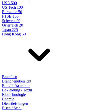
USA 500
US Tech 100
Eurozone 50
FTSE-100
Schweiz 20
Österreich 20
Japan 225
Hong Kong 50
Branchen
Branchenübersicht
Bau / Infrastrukur
Bekleidung / Textil
Biotechnologie
Chemie
Dienstleistungen
Eisen / Stahl