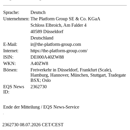
Sprache:
Deutsch
Unternehmen:
The Platform Group SE & Co. KGaA
Schloss Elbroich, Am Falder 4
40589 Düsseldorf
Deutschland
E-Mail:
ir@the-platform-group.com
Internet:
https://the-platform-group.com/
ISIN:
DE000A40ZW88
WKN:
A40ZW8
Börsen:
Freiverkehr in Düsseldorf, Frankfurt (Scale),
Hamburg, Hannover, München, Stuttgart, Tradegate
BSX; Oslo
EQS News
2362730
ID:
Ende der Mitteilung
/ EQS News-Service
2362730 08.07.2026 CET/CEST