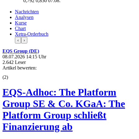
0,792
0,830
07.08.
Nachrichten
Analysen
Kurse
Chart
Xetra-Orderbuch
‹
›
EQS Group (DE)
08.07.2026 14:15 Uhr
2.642 Leser
Artikel bewerten:
(
2
)
EQS-Adhoc: The Platform
Group SE & Co. KGaA: The
Platform Group schließt
Finanzierung ab