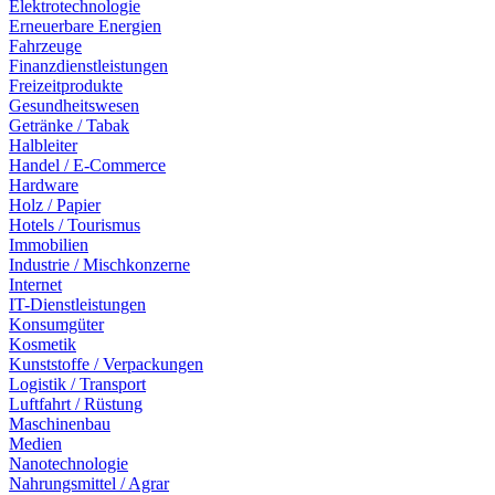
Elektrotechnologie
Erneuerbare Energien
Fahrzeuge
Finanzdienstleistungen
Freizeitprodukte
Gesundheitswesen
Getränke / Tabak
Halbleiter
Handel / E-Commerce
Hardware
Holz / Papier
Hotels / Tourismus
Immobilien
Industrie / Mischkonzerne
Internet
IT-Dienstleistungen
Konsumgüter
Kosmetik
Kunststoffe / Verpackungen
Logistik / Transport
Luftfahrt / Rüstung
Maschinenbau
Medien
Nanotechnologie
Nahrungsmittel / Agrar