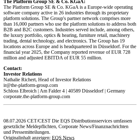
The Platform Group SE & Co. KGaA:
The Platform Group SE & Co. KGaA is a Europe-wide operating
software company active in 26 industries through its proprietary
platform solutions. The Group's partner network comprises more
than 16,000 partners who use the platform solutions to address both
B2B and B2C customers. Industries served include, among others,
the luxury portfolio, optics & hearing, furniture retail, machinery
trading, dental technology, and electronics. The Group has 19
locations across Europe and is headquartered in Düsseldorf. For the
financial year 2025, the Company reported revenue of EUR 728
million and adjusted EBITDA of EUR 55 million.
Contact:
Investor Relations
Nathalie Richert, Head of Investor Relations
ir@the-platform-group.com
Schloss Elbroich | Am Falder 4 | 40589 Düsseldorf | Germany
corporate.the-platform-group.com
08.07.2026 CET/CEST Die EQS Distributionsservices umfassen
gesetzliche Meldepflichten, Corporate News/Finanznachrichten
und Pressemitteilungen.
Originalinhalt anzeigen:
EQS News