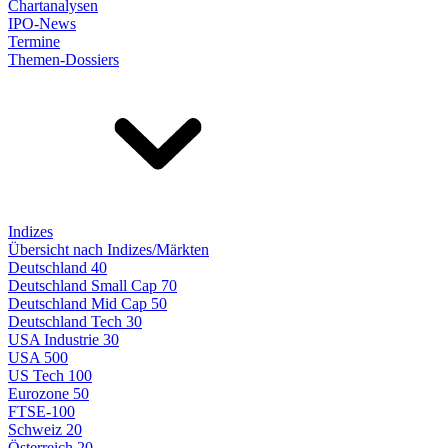
Chartanalysen
IPO-News
Termine
Themen-Dossiers
Indizes
Übersicht nach Indizes/Märkten
Deutschland 40
Deutschland Small Cap 70
Deutschland Mid Cap 50
Deutschland Tech 30
USA Industrie 30
USA 500
US Tech 100
Eurozone 50
FTSE-100
Schweiz 20
Österreich 20