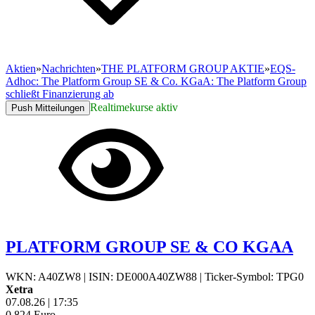
Aktien
»
Nachrichten
»
THE PLATFORM GROUP AKTIE
»
EQS-
Adhoc: The Platform Group SE & Co. KGaA: The Platform Group
schließt Finanzierung ab
Realtimekurse aktiv
Push Mitteilungen
PLATFORM GROUP SE & CO KGAA
WKN: A40ZW8
|
ISIN: DE000A40ZW88
|
Ticker-Symbol: TPG0
Xetra
07.08.26
|
17:35
0,824
Euro