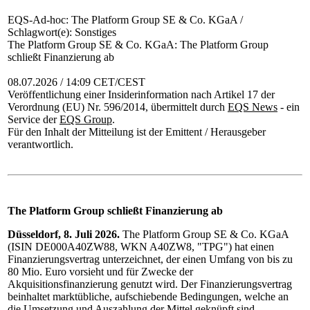
EQS-Ad-hoc: The Platform Group SE & Co. KGaA /
Schlagwort(e): Sonstiges
The Platform Group SE & Co. KGaA: The Platform Group
schließt Finanzierung ab
08.07.2026 / 14:09 CET/CEST
Veröffentlichung einer Insiderinformation nach Artikel 17 der
Verordnung (EU) Nr. 596/2014, übermittelt durch
EQS News
- ein
Service der
EQS Group
.
Für den Inhalt der Mitteilung ist der Emittent / Herausgeber
verantwortlich.
The Platform Group schließt Finanzierung ab
Düsseldorf, 8. Juli 2026.
The Platform Group SE & Co. KGaA
(ISIN DE000A40ZW88, WKN A40ZW8, "TPG") hat einen
Finanzierungsvertrag unterzeichnet, der einen Umfang von bis zu
80 Mio. Euro vorsieht und für Zwecke der
Akquisitionsfinanzierung genutzt wird. Der Finanzierungsvertrag
beinhaltet marktübliche, aufschiebende Bedingungen, welche an
die Umsetzung und Auszahlung der Mittel geknüpft sind.