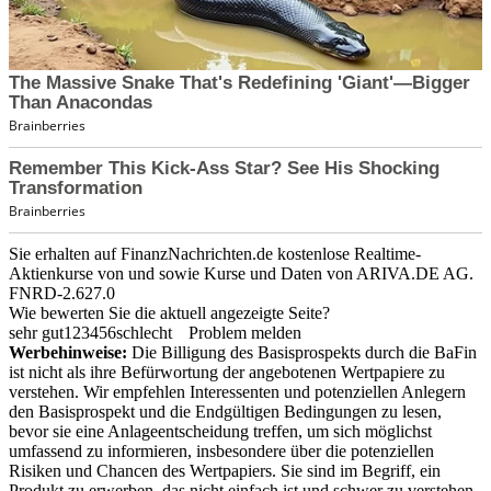
Sie erhalten auf FinanzNachrichten.de kostenlose Realtime-
Aktienkurse von
und
sowie Kurse und Daten von
ARIVA.DE AG
.
FNRD-2.627.0
Wie bewerten Sie die aktuell angezeigte Seite?
sehr gut
1
2
3
4
5
6
schlecht
Problem melden
Werbehinweise:
Die Billigung des Basisprospekts durch die BaFin
ist nicht als ihre Befürwortung der angebotenen Wertpapiere zu
verstehen. Wir empfehlen Interessenten und potenziellen Anlegern
den Basisprospekt und die Endgültigen Bedingungen zu lesen,
bevor sie eine Anlageentscheidung treffen, um sich möglichst
umfassend zu informieren, insbesondere über die potenziellen
Risiken und Chancen des Wertpapiers. Sie sind im Begriff, ein
Produkt zu erwerben, das nicht einfach ist und schwer zu verstehen