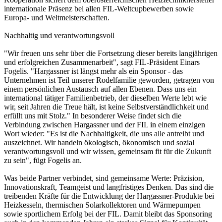
internationale Präsenz bei allen FIL-Weltcupbewerben sowie
Europa- und Weltmeisterschaften.
Nachhaltig und verantwortungsvoll
"Wir freuen uns sehr über die Fortsetzung dieser bereits langjährigen
und erfolgreichen Zusammenarbeit", sagt FIL-Präsident Einars
Fogelis. "Hargassner ist längst mehr als ein Sponsor - das
Unternehmen ist Teil unserer Rodelfamilie geworden, getragen von
einem persönlichen Austausch auf allen Ebenen. Dass uns ein
international tätiger Familienbetrieb, der dieselben Werte lebt wie
wir, seit Jahren die Treue hält, ist keine Selbstverständlichkeit und
erfüllt uns mit Stolz." In besonderer Weise findet sich die
Verbindung zwischen Hargassner und der FIL in einem einzigen
Wort wieder: "Es ist die Nachhaltigkeit, die uns alle antreibt und
auszeichnet. Wir handeln ökologisch, ökonomisch und sozial
verantwortungsvoll und wir wissen, gemeinsam fit für die Zukunft
zu sein", fügt Fogelis an.
Was beide Partner verbindet, sind gemeinsame Werte: Präzision,
Innovationskraft, Teamgeist und langfristiges Denken. Das sind die
treibenden Kräfte für die Entwicklung der Hargassner-Produkte bei
Heizkesseln, thermischen Solarkollektoren und Wärmepumpen
sowie sportlichem Erfolg bei der FIL. Damit bleibt das Sponsoring