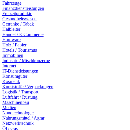
Fahrzeuge
Finanzdienstleistungen
Freizeitprodukte
Gesundheitswesen
Getränke / Tabak
Halbleiter
Handel / E-Commerce
Hardware
Holz / Papier
Hotels / Tourismus
Immobilien
Industrie / Mischkonzerne
Internet
IT-Dienstleistungen
Konsumgüter
Kosmetik
Kunststoffe / Verpackungen
Logistik / Transport
Luftfahrt / Rüstung
Maschinenbau
Medien
Nanotechnologie
Nahrungsmittel / Agrar
Netzwerktechnik
Öl / Gas