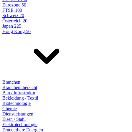
Eurozone 50
FTSE-100
Schweiz 20
Österreich 20
Japan 225
Hong Kong 50
Branchen
Branchenübersicht
Bau / Infrastrukur
Bekleidung / Textil
Biotechnologie
Chemie
Dienstleistungen
Eisen / Stahl
Elektrotechnologie
Erneuerbare Energien