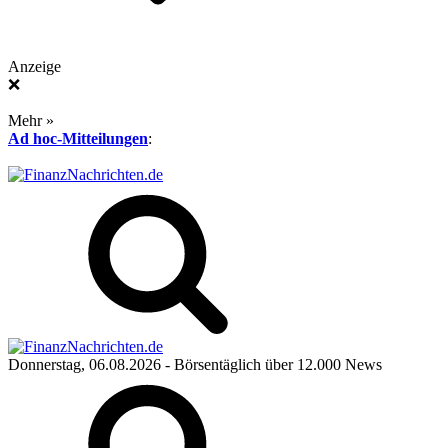
Anzeige
❌
Mehr »
Ad hoc-Mitteilungen
:
Donnerstag, 06.08.2026
- Börsentäglich über 12.000 News