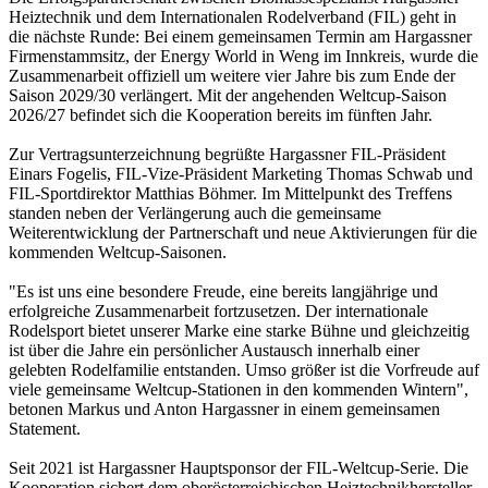
Heiztechnik und dem Internationalen Rodelverband (FIL) geht in
die nächste Runde: Bei einem gemeinsamen Termin am Hargassner
Firmenstammsitz, der Energy World in Weng im Innkreis, wurde die
Zusammenarbeit offiziell um weitere vier Jahre bis zum Ende der
Saison 2029/30 verlängert. Mit der angehenden Weltcup-Saison
2026/27 befindet sich die Kooperation bereits im fünften Jahr.
Zur Vertragsunterzeichnung begrüßte Hargassner FIL-Präsident
Einars Fogelis, FIL-Vize-Präsident Marketing Thomas Schwab und
FIL-Sportdirektor Matthias Böhmer. Im Mittelpunkt des Treffens
standen neben der Verlängerung auch die gemeinsame
Weiterentwicklung der Partnerschaft und neue Aktivierungen für die
kommenden Weltcup-Saisonen.
"Es ist uns eine besondere Freude, eine bereits langjährige und
erfolgreiche Zusammenarbeit fortzusetzen. Der internationale
Rodelsport bietet unserer Marke eine starke Bühne und gleichzeitig
ist über die Jahre ein persönlicher Austausch innerhalb einer
gelebten Rodelfamilie entstanden. Umso größer ist die Vorfreude auf
viele gemeinsame Weltcup-Stationen in den kommenden Wintern",
betonen Markus und Anton Hargassner in einem gemeinsamen
Statement.
Seit 2021 ist Hargassner Hauptsponsor der FIL-Weltcup-Serie. Die
Kooperation sichert dem oberösterreichischen Heiztechnikhersteller