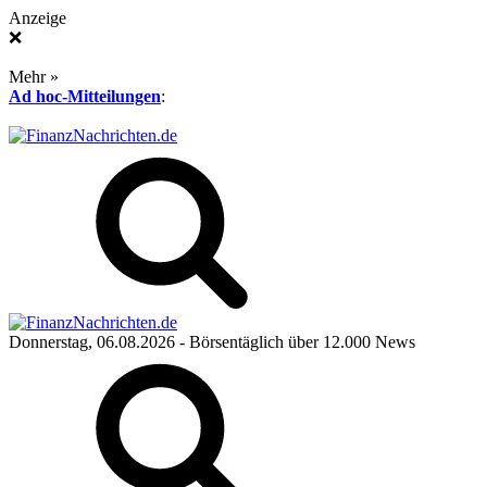
Anzeige
❌
Mehr »
Ad hoc-Mitteilungen
:
Donnerstag, 06.08.2026
- Börsentäglich über 12.000 News