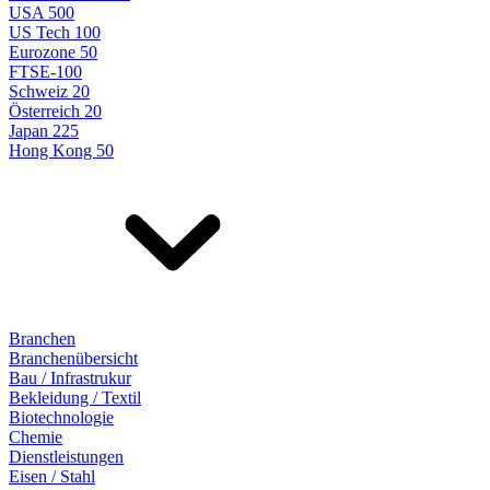
USA 500
US Tech 100
Eurozone 50
FTSE-100
Schweiz 20
Österreich 20
Japan 225
Hong Kong 50
Branchen
Branchenübersicht
Bau / Infrastrukur
Bekleidung / Textil
Biotechnologie
Chemie
Dienstleistungen
Eisen / Stahl