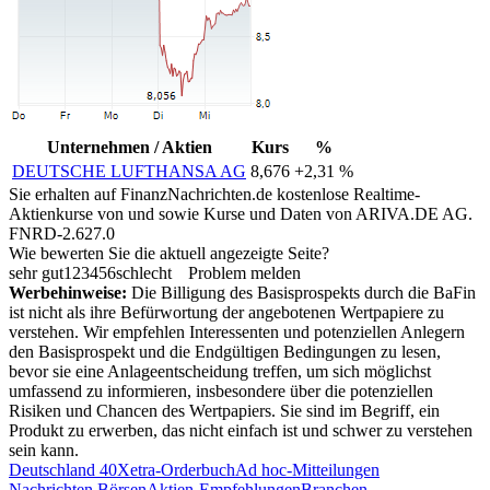
Unternehmen / Aktien
Kurs
%
DEUTSCHE LUFTHANSA AG
8,676
+2,31 %
Sie erhalten auf FinanzNachrichten.de kostenlose Realtime-
Aktienkurse von
und
sowie Kurse und Daten von
ARIVA.DE AG
.
FNRD-2.627.0
Wie bewerten Sie die aktuell angezeigte Seite?
sehr gut
1
2
3
4
5
6
schlecht
Problem melden
Werbehinweise:
Die Billigung des Basisprospekts durch die BaFin
ist nicht als ihre Befürwortung der angebotenen Wertpapiere zu
verstehen. Wir empfehlen Interessenten und potenziellen Anlegern
den Basisprospekt und die Endgültigen Bedingungen zu lesen,
bevor sie eine Anlageentscheidung treffen, um sich möglichst
umfassend zu informieren, insbesondere über die potenziellen
Risiken und Chancen des Wertpapiers. Sie sind im Begriff, ein
Produkt zu erwerben, das nicht einfach ist und schwer zu verstehen
sein kann.
Deutschland 40
Xetra-Orderbuch
Ad hoc-Mitteilungen
Nachrichten Börsen
Aktien-Empfehlungen
Branchen