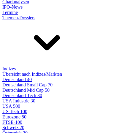
Chartanalysen
IPO-News
Termine
Themen-Dossiers
Indizes
Übersicht nach Indizes/Märkten
Deutschland 40
Deutschland Small Cap 70
Deutschland Mid Cap 50
Deutschland Tech 30
USA Industrie 30
USA 500
US Tech 100
Eurozone 50
FTSE-100
Schweiz 20
Österreich 20