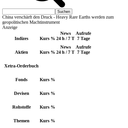
China verschärft den Druck - Heavy Rare Earths werden zum
geopolitischen Machtinstrument
Anzeige
News
Aufrufe
Indizes
Kurs
%
24 h / 7 T
7 Tage
News
Aufrufe
Aktien
Kurs
%
24 h / 7 T
7 Tage
Xetra-Orderbuch
Fonds
Kurs
%
Devisen
Kurs
%
Rohstoffe
Kurs
%
Themen
Kurs
%