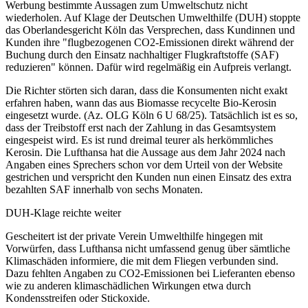
Werbung bestimmte Aussagen zum Umweltschutz nicht
wiederholen. Auf Klage der Deutschen Umwelthilfe (DUH) stoppte
das Oberlandesgericht Köln das Versprechen, dass Kundinnen und
Kunden ihre "flugbezogenen CO2-Emissionen direkt während der
Buchung durch den Einsatz nachhaltiger Flugkraftstoffe (SAF)
reduzieren" können. Dafür wird regelmäßig ein Aufpreis verlangt.
Die Richter störten sich daran, dass die Konsumenten nicht exakt
erfahren haben, wann das aus Biomasse recycelte Bio-Kerosin
eingesetzt wurde. (Az. OLG Köln 6 U 68/25). Tatsächlich ist es so,
dass der Treibstoff erst nach der Zahlung in das Gesamtsystem
eingespeist wird. Es ist rund dreimal teurer als herkömmliches
Kerosin. Die Lufthansa hat die Aussage aus dem Jahr 2024 nach
Angaben eines Sprechers schon vor dem Urteil von der Website
gestrichen und verspricht den Kunden nun einen Einsatz des extra
bezahlten SAF innerhalb von sechs Monaten.
DUH-Klage reichte weiter
Gescheitert ist der private Verein Umwelthilfe hingegen mit
Vorwürfen, dass Lufthansa nicht umfassend genug über sämtliche
Klimaschäden informiere, die mit dem Fliegen verbunden sind.
Dazu fehlten Angaben zu CO2-Emissionen bei Lieferanten ebenso
wie zu anderen klimaschädlichen Wirkungen etwa durch
Kondensstreifen oder Stickoxide.