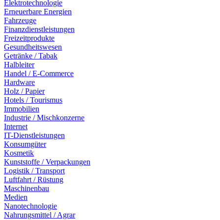
Elektrotechnologie
Erneuerbare Energien
Fahrzeuge
Finanzdienstleistungen
Freizeitprodukte
Gesundheitswesen
Getränke / Tabak
Halbleiter
Handel / E-Commerce
Hardware
Holz / Papier
Hotels / Tourismus
Immobilien
Industrie / Mischkonzerne
Internet
IT-Dienstleistungen
Konsumgüter
Kosmetik
Kunststoffe / Verpackungen
Logistik / Transport
Luftfahrt / Rüstung
Maschinenbau
Medien
Nanotechnologie
Nahrungsmittel / Agrar