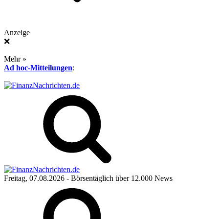
Anzeige
❌
Mehr »
Ad hoc-Mitteilungen
:
Freitag, 07.08.2026
- Börsentäglich über 12.000 News