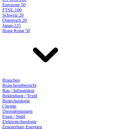
Eurozone 50
FTSE-100
Schweiz 20
Österreich 20
Japan 225
Hong Kong 50
Branchen
Branchenübersicht
Bau / Infrastrukur
Bekleidung / Textil
Biotechnologie
Chemie
Dienstleistungen
Eisen / Stahl
Elektrotechnologie
Erneuerbare Energien