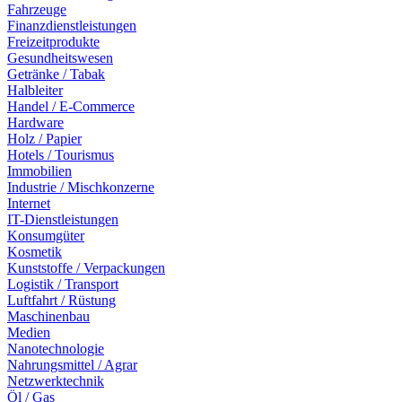
Fahrzeuge
Finanzdienstleistungen
Freizeitprodukte
Gesundheitswesen
Getränke / Tabak
Halbleiter
Handel / E-Commerce
Hardware
Holz / Papier
Hotels / Tourismus
Immobilien
Industrie / Mischkonzerne
Internet
IT-Dienstleistungen
Konsumgüter
Kosmetik
Kunststoffe / Verpackungen
Logistik / Transport
Luftfahrt / Rüstung
Maschinenbau
Medien
Nanotechnologie
Nahrungsmittel / Agrar
Netzwerktechnik
Öl / Gas