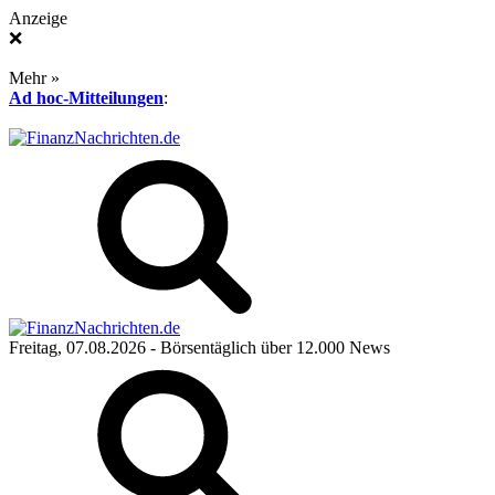
Anzeige
❌
Mehr »
Ad hoc-Mitteilungen
:
Freitag, 07.08.2026
- Börsentäglich über 12.000 News