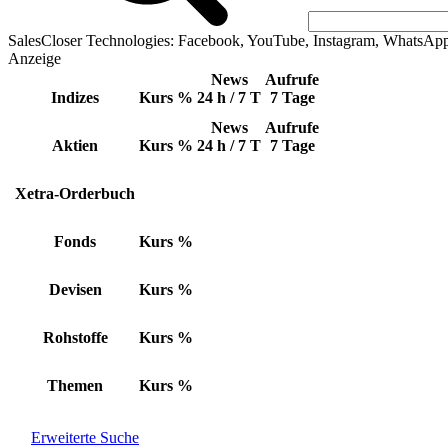
SalesCloser Technologies: Facebook, YouTube, Instagram, WhatsAp
Anzeige
News
Aufrufe
Indizes
Kurs
%
24 h / 7 T
7 Tage
News
Aufrufe
Aktien
Kurs
%
24 h / 7 T
7 Tage
Xetra-Orderbuch
Fonds
Kurs
%
Devisen
Kurs
%
Rohstoffe
Kurs
%
Themen
Kurs
%
Erweiterte Suche