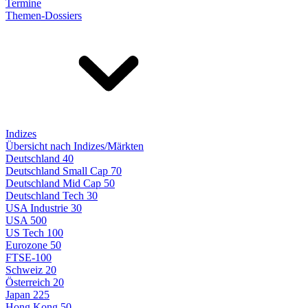
Termine
Themen-Dossiers
Indizes
Übersicht nach Indizes/Märkten
Deutschland 40
Deutschland Small Cap 70
Deutschland Mid Cap 50
Deutschland Tech 30
USA Industrie 30
USA 500
US Tech 100
Eurozone 50
FTSE-100
Schweiz 20
Österreich 20
Japan 225
Hong Kong 50