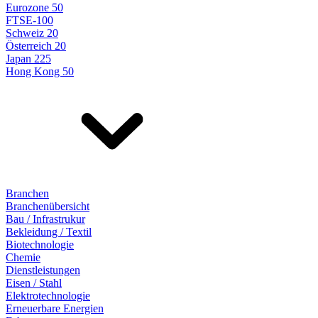
Eurozone 50
FTSE-100
Schweiz 20
Österreich 20
Japan 225
Hong Kong 50
Branchen
Branchenübersicht
Bau / Infrastrukur
Bekleidung / Textil
Biotechnologie
Chemie
Dienstleistungen
Eisen / Stahl
Elektrotechnologie
Erneuerbare Energien