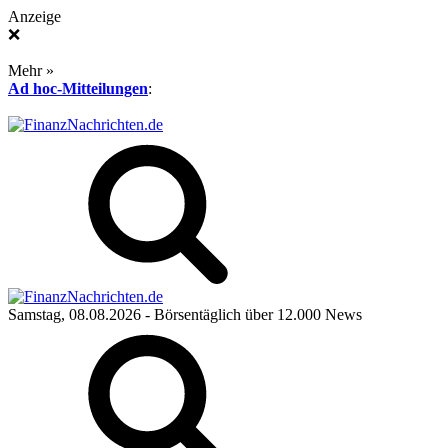
Anzeige
❌
Mehr »
Ad hoc-Mitteilungen
:
Samstag, 08.08.2026
- Börsentäglich über 12.000 News