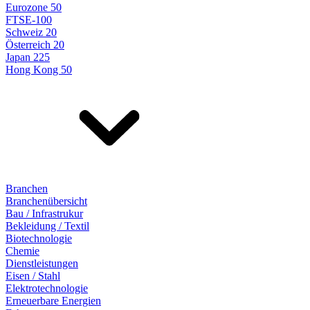
Eurozone 50
FTSE-100
Schweiz 20
Österreich 20
Japan 225
Hong Kong 50
Branchen
Branchenübersicht
Bau / Infrastrukur
Bekleidung / Textil
Biotechnologie
Chemie
Dienstleistungen
Eisen / Stahl
Elektrotechnologie
Erneuerbare Energien