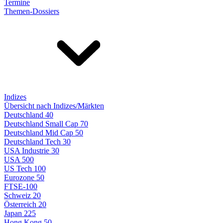
Termine
Themen-Dossiers
Indizes
Übersicht nach Indizes/Märkten
Deutschland 40
Deutschland Small Cap 70
Deutschland Mid Cap 50
Deutschland Tech 30
USA Industrie 30
USA 500
US Tech 100
Eurozone 50
FTSE-100
Schweiz 20
Österreich 20
Japan 225
Hong Kong 50