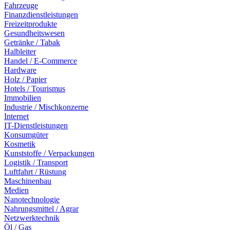
Fahrzeuge
Finanzdienstleistungen
Freizeitprodukte
Gesundheitswesen
Getränke / Tabak
Halbleiter
Handel / E-Commerce
Hardware
Holz / Papier
Hotels / Tourismus
Immobilien
Industrie / Mischkonzerne
Internet
IT-Dienstleistungen
Konsumgüter
Kosmetik
Kunststoffe / Verpackungen
Logistik / Transport
Luftfahrt / Rüstung
Maschinenbau
Medien
Nanotechnologie
Nahrungsmittel / Agrar
Netzwerktechnik
Öl / Gas