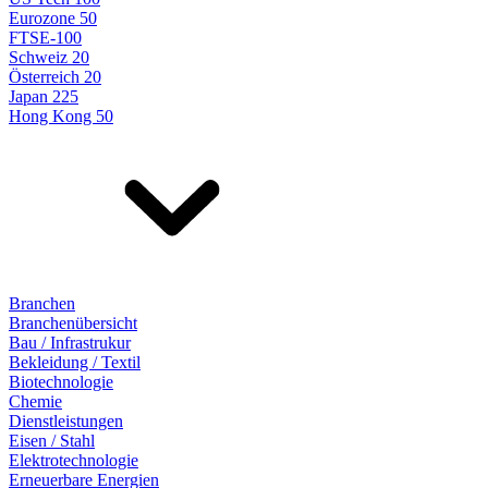
Eurozone 50
FTSE-100
Schweiz 20
Österreich 20
Japan 225
Hong Kong 50
Branchen
Branchenübersicht
Bau / Infrastrukur
Bekleidung / Textil
Biotechnologie
Chemie
Dienstleistungen
Eisen / Stahl
Elektrotechnologie
Erneuerbare Energien