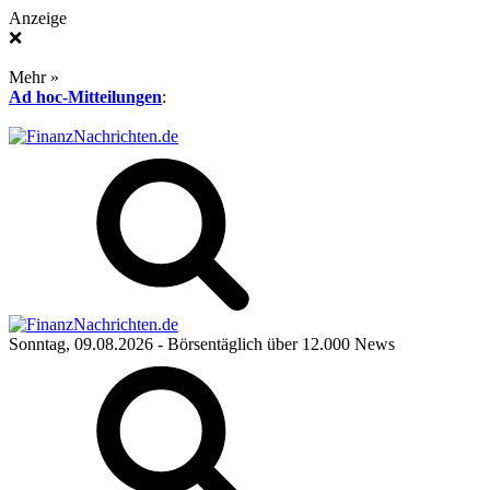
Anzeige
❌
Mehr »
Ad hoc-Mitteilungen
:
Sonntag, 09.08.2026
- Börsentäglich über 12.000 News