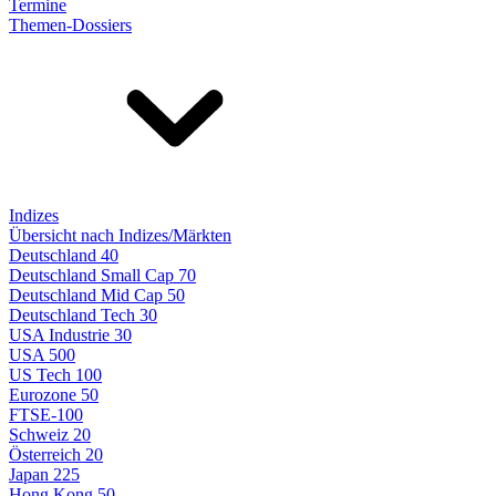
Termine
Themen-Dossiers
Indizes
Übersicht nach Indizes/Märkten
Deutschland 40
Deutschland Small Cap 70
Deutschland Mid Cap 50
Deutschland Tech 30
USA Industrie 30
USA 500
US Tech 100
Eurozone 50
FTSE-100
Schweiz 20
Österreich 20
Japan 225
Hong Kong 50