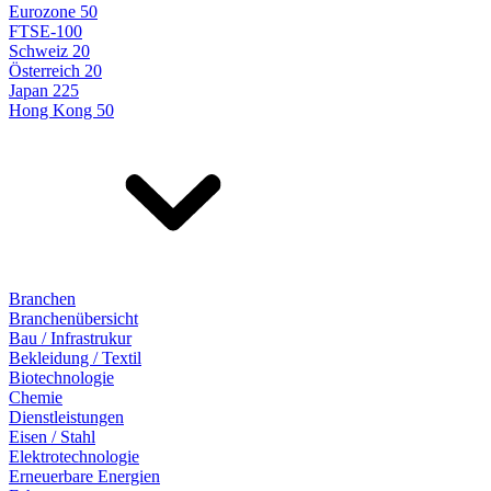
Eurozone 50
FTSE-100
Schweiz 20
Österreich 20
Japan 225
Hong Kong 50
Branchen
Branchenübersicht
Bau / Infrastrukur
Bekleidung / Textil
Biotechnologie
Chemie
Dienstleistungen
Eisen / Stahl
Elektrotechnologie
Erneuerbare Energien