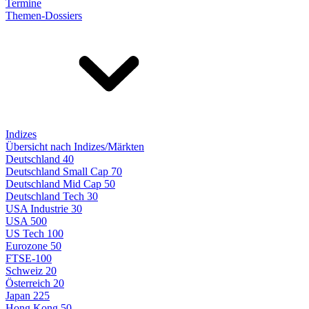
Termine
Themen-Dossiers
Indizes
Übersicht nach Indizes/Märkten
Deutschland 40
Deutschland Small Cap 70
Deutschland Mid Cap 50
Deutschland Tech 30
USA Industrie 30
USA 500
US Tech 100
Eurozone 50
FTSE-100
Schweiz 20
Österreich 20
Japan 225
Hong Kong 50