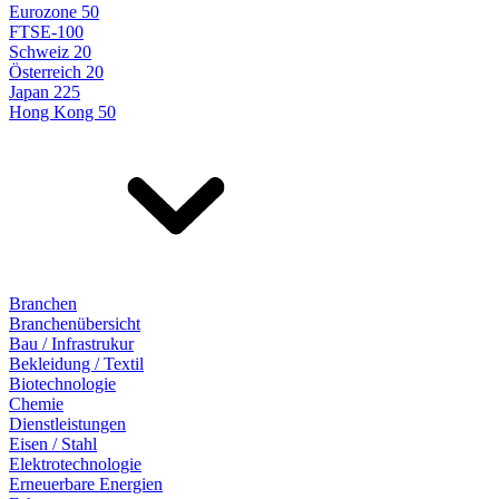
Eurozone 50
FTSE-100
Schweiz 20
Österreich 20
Japan 225
Hong Kong 50
Branchen
Branchenübersicht
Bau / Infrastrukur
Bekleidung / Textil
Biotechnologie
Chemie
Dienstleistungen
Eisen / Stahl
Elektrotechnologie
Erneuerbare Energien