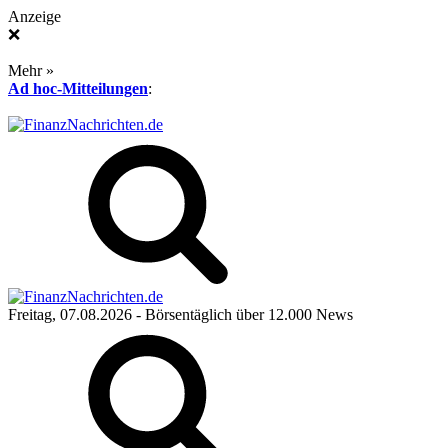
Anzeige
❌
Mehr »
Ad hoc-Mitteilungen
:
Freitag, 07.08.2026
- Börsentäglich über 12.000 News