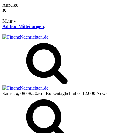
Anzeige
❌
Mehr »
Ad hoc-Mitteilungen
:
Samstag, 08.08.2026
- Börsentäglich über 12.000 News