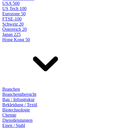
USA 500
US Tech 100
Eurozone 50
FTSE-100
Schweiz 20
Österreich 20
Japan 225
Hong Kong 50
Branchen
Branchenübersicht
Bau / Infrastrukur
Bekleidung / Textil
Biotechnologie
Chemie
Dienstleistungen
Eisen / Stahl