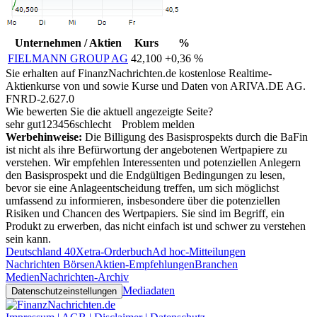
Unternehmen / Aktien
Kurs
%
FIELMANN GROUP AG
42,100
+0,36 %
Sie erhalten auf FinanzNachrichten.de kostenlose Realtime-
Aktienkurse von
und
sowie Kurse und Daten von
ARIVA.DE AG
.
FNRD-2.627.0
Wie bewerten Sie die aktuell angezeigte Seite?
sehr gut
1
2
3
4
5
6
schlecht
Problem melden
Werbehinweise:
Die Billigung des Basisprospekts durch die BaFin
ist nicht als ihre Befürwortung der angebotenen Wertpapiere zu
verstehen. Wir empfehlen Interessenten und potenziellen Anlegern
den Basisprospekt und die Endgültigen Bedingungen zu lesen,
bevor sie eine Anlageentscheidung treffen, um sich möglichst
umfassend zu informieren, insbesondere über die potenziellen
Risiken und Chancen des Wertpapiers. Sie sind im Begriff, ein
Produkt zu erwerben, das nicht einfach ist und schwer zu verstehen
sein kann.
Deutschland 40
Xetra-Orderbuch
Ad hoc-Mitteilungen
Nachrichten Börsen
Aktien-Empfehlungen
Branchen
Medien
Nachrichten-Archiv
Mediadaten
Datenschutzeinstellungen