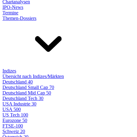
Chartanalysen
IPO-News
Termine
Themen-Dossiers
Indizes
Übersicht nach Indizes/Märkten
Deutschland 40
Deutschland Small Cap 70
Deutschland Mid Cap 50
Deutschland Tech 30
USA Industrie 30
USA 500
US Tech 100
Eurozone 50
FTSE-100
Schweiz 20
Österreich 20