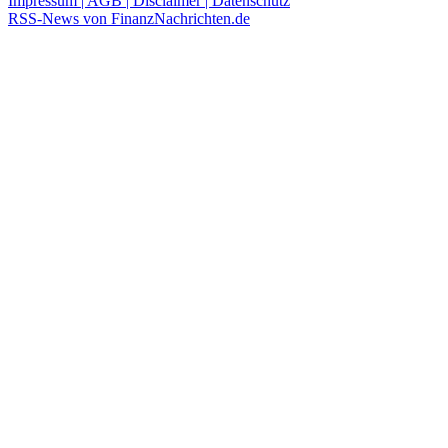
Impressum | AGB | Disclaimer | Datenschutz
RSS-News von FinanzNachrichten.de