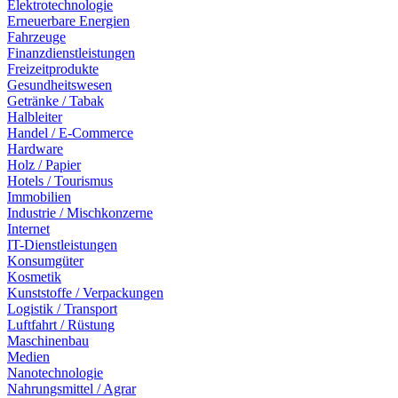
Elektrotechnologie
Erneuerbare Energien
Fahrzeuge
Finanzdienstleistungen
Freizeitprodukte
Gesundheitswesen
Getränke / Tabak
Halbleiter
Handel / E-Commerce
Hardware
Holz / Papier
Hotels / Tourismus
Immobilien
Industrie / Mischkonzerne
Internet
IT-Dienstleistungen
Konsumgüter
Kosmetik
Kunststoffe / Verpackungen
Logistik / Transport
Luftfahrt / Rüstung
Maschinenbau
Medien
Nanotechnologie
Nahrungsmittel / Agrar