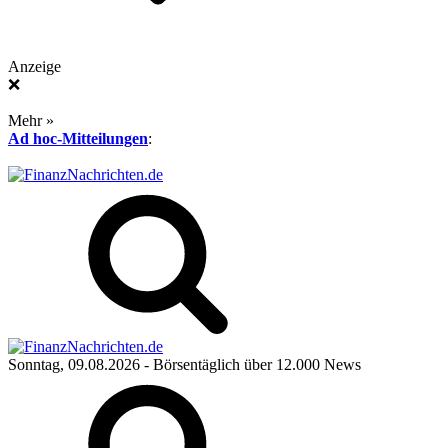
Anzeige
❌
Mehr »
Ad hoc-Mitteilungen
:
Sonntag, 09.08.2026
- Börsentäglich über 12.000 News