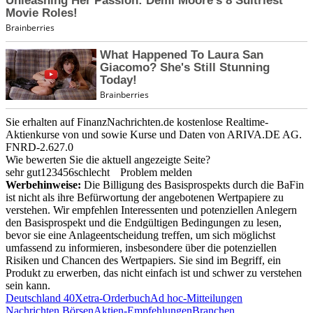
Sie erhalten auf FinanzNachrichten.de kostenlose Realtime-
Aktienkurse von
und
sowie Kurse und Daten von
ARIVA.DE AG
.
FNRD-2.627.0
Wie bewerten Sie die aktuell angezeigte Seite?
sehr gut
1
2
3
4
5
6
schlecht
Problem melden
Werbehinweise:
Die Billigung des Basisprospekts durch die BaFin
ist nicht als ihre Befürwortung der angebotenen Wertpapiere zu
verstehen. Wir empfehlen Interessenten und potenziellen Anlegern
den Basisprospekt und die Endgültigen Bedingungen zu lesen,
bevor sie eine Anlageentscheidung treffen, um sich möglichst
umfassend zu informieren, insbesondere über die potenziellen
Risiken und Chancen des Wertpapiers. Sie sind im Begriff, ein
Produkt zu erwerben, das nicht einfach ist und schwer zu verstehen
sein kann.
Deutschland 40
Xetra-Orderbuch
Ad hoc-Mitteilungen
Nachrichten Börsen
Aktien-Empfehlungen
Branchen