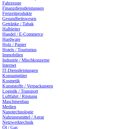
Fahrzeuge
Finanzdienstleistungen
Freizeitprodukte
Gesundheitswesen
Getränke / Tabak
Halbleiter
Handel / E-Commerce
Hardware
Holz / Papier
Hotels / Tourismus
Immobilien
Industrie / Mischkonzerne
Internet
IT-Dienstleistungen
Konsumgüter
Kosmetik
Kunststoffe / Verpackungen
Logistik / Transport
Luftfahrt / Rüstung
Maschinenbau
Medien
Nanotechnologie
Nahrungsmittel / Agrar
Netzwerktechnik
Öl / Gas