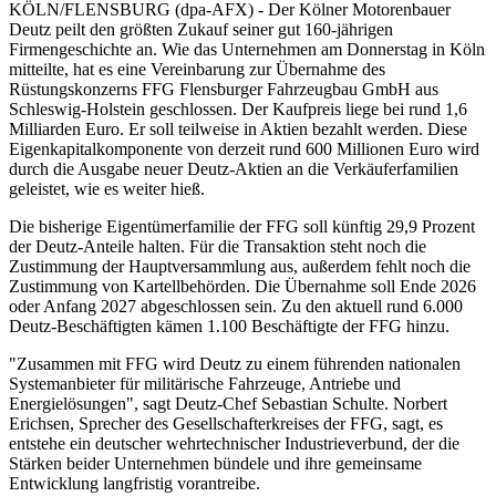
KÖLN/FLENSBURG (dpa-AFX) - Der Kölner Motorenbauer
Deutz peilt den größten Zukauf seiner gut 160-jährigen
Firmengeschichte an. Wie das Unternehmen am Donnerstag in Köln
mitteilte, hat es eine Vereinbarung zur Übernahme des
Rüstungskonzerns FFG Flensburger Fahrzeugbau GmbH aus
Schleswig-Holstein geschlossen. Der Kaufpreis liege bei rund 1,6
Milliarden Euro. Er soll teilweise in Aktien bezahlt werden. Diese
Eigenkapitalkomponente von derzeit rund 600 Millionen Euro wird
durch die Ausgabe neuer Deutz-Aktien an die Verkäuferfamilien
geleistet, wie es weiter hieß.
Die bisherige Eigentümerfamilie der FFG soll künftig 29,9 Prozent
der Deutz-Anteile halten. Für die Transaktion steht noch die
Zustimmung der Hauptversammlung aus, außerdem fehlt noch die
Zustimmung von Kartellbehörden. Die Übernahme soll Ende 2026
oder Anfang 2027 abgeschlossen sein. Zu den aktuell rund 6.000
Deutz-Beschäftigten kämen 1.100 Beschäftigte der FFG hinzu.
"Zusammen mit FFG wird Deutz zu einem führenden nationalen
Systemanbieter für militärische Fahrzeuge, Antriebe und
Energielösungen", sagt Deutz-Chef Sebastian Schulte. Norbert
Erichsen, Sprecher des Gesellschafterkreises der FFG, sagt, es
entstehe ein deutscher wehrtechnischer Industrieverbund, der die
Stärken beider Unternehmen bündele und ihre gemeinsame
Entwicklung langfristig vorantreibe.