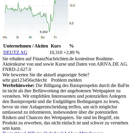
Unternehmen / Aktien
Kurs
%
DEUTZ AG
10,310
+2,89 %
Sie erhalten auf FinanzNachrichten.de kostenlose Realtime-
Aktienkurse von
und
sowie Kurse und Daten von
ARIVA.DE AG
.
FNRD-2.627.0
Wie bewerten Sie die aktuell angezeigte Seite?
sehr gut
1
2
3
4
5
6
schlecht
Problem melden
Werbehinweise:
Die Billigung des Basisprospekts durch die BaFin
ist nicht als ihre Befürwortung der angebotenen Wertpapiere zu
verstehen. Wir empfehlen Interessenten und potenziellen Anlegern
den Basisprospekt und die Endgültigen Bedingungen zu lesen,
bevor sie eine Anlageentscheidung treffen, um sich möglichst
umfassend zu informieren, insbesondere über die potenziellen
Risiken und Chancen des Wertpapiers. Sie sind im Begriff, ein
Produkt zu erwerben, das nicht einfach ist und schwer zu verstehen
sein kann.