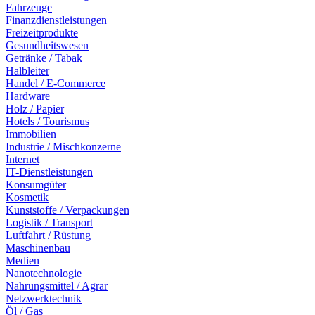
Fahrzeuge
Finanzdienstleistungen
Freizeitprodukte
Gesundheitswesen
Getränke / Tabak
Halbleiter
Handel / E-Commerce
Hardware
Holz / Papier
Hotels / Tourismus
Immobilien
Industrie / Mischkonzerne
Internet
IT-Dienstleistungen
Konsumgüter
Kosmetik
Kunststoffe / Verpackungen
Logistik / Transport
Luftfahrt / Rüstung
Maschinenbau
Medien
Nanotechnologie
Nahrungsmittel / Agrar
Netzwerktechnik
Öl / Gas