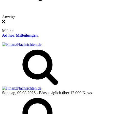
Anzeige
❌
Mehr »
Ad hoc-Mitteilungen
:
Sonntag, 09.08.2026
- Börsentäglich über 12.000 News