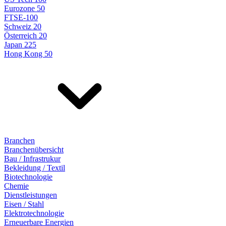
Eurozone 50
FTSE-100
Schweiz 20
Österreich 20
Japan 225
Hong Kong 50
Branchen
Branchenübersicht
Bau / Infrastrukur
Bekleidung / Textil
Biotechnologie
Chemie
Dienstleistungen
Eisen / Stahl
Elektrotechnologie
Erneuerbare Energien