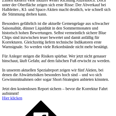
Zinsen klettern viele Indizes weiter Richtung Allzeithoch. Doch
unter der Oberfläche zeigen sich erste Risse: Der Abverkauf bei
Halbleiter-, KI- und Space-Aktien macht deutlich, wie schnell sich
die Stimmung drehen kann.
Besonders gefährlich ist die aktuelle Gemengelage aus schwacher
Saisonalität, dünner Liquidität in den Sommermonaten und
historisch hohen Bewertungen. Selbst vermeintlich sichere Blue
Chips sind inzwischen teuer bewertet und damit anfällig für
Korrekturen. Gleichzeitig liefern technische Indikatoren erste
Warnsignale. So werden viele Rekordstände nicht mehr bestätigt.
Für Anleger steigen die Risiken spürbar. Wer jetzt nicht genauer
hinschaut, läuft Gefahr, auf dem falschen Fuß erwischt zu werden.
In unserem aktuellen Spezialreport zeigen wir fünf Aktien, bei
denen die Abwärtsrisiken besonders hoch sind – und wo sich
Gewinnmitnahmen oder sogar Short-Strategien anbieten könnten.
Jetzt den kostenlosen Report sichern – bevor die Korrektur Fahrt
aufnimmt!
Hier klicken