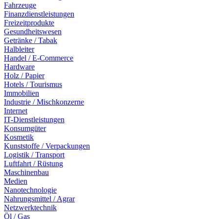
Fahrzeuge
Finanzdienstleistungen
Freizeitprodukte
Gesundheitswesen
Getränke / Tabak
Halbleiter
Handel / E-Commerce
Hardware
Holz / Papier
Hotels / Tourismus
Immobilien
Industrie / Mischkonzerne
Internet
IT-Dienstleistungen
Konsumgüter
Kosmetik
Kunststoffe / Verpackungen
Logistik / Transport
Luftfahrt / Rüstung
Maschinenbau
Medien
Nanotechnologie
Nahrungsmittel / Agrar
Netzwerktechnik
Öl / Gas