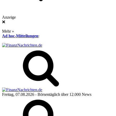
Anzeige
❌
Mehr »
Ad hoc-Mitteilungen
:
Freitag, 07.08.2026
- Börsentäglich über 12.000 News