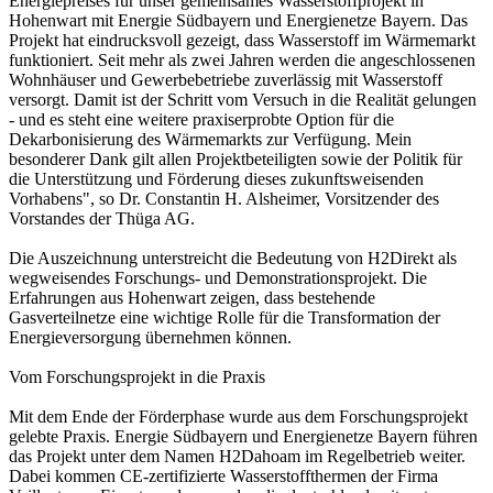
Energiepreises für unser gemeinsames Wasserstoffprojekt in
Hohenwart mit Energie Südbayern und Energienetze Bayern. Das
Projekt hat eindrucksvoll gezeigt, dass Wasserstoff im Wärmemarkt
funktioniert. Seit mehr als zwei Jahren werden die angeschlossenen
Wohnhäuser und Gewerbebetriebe zuverlässig mit Wasserstoff
versorgt. Damit ist der Schritt vom Versuch in die Realität gelungen
- und es steht eine weitere praxiserprobte Option für die
Dekarbonisierung des Wärmemarkts zur Verfügung. Mein
besonderer Dank gilt allen Projektbeteiligten sowie der Politik für
die Unterstützung und Förderung dieses zukunftsweisenden
Vorhabens", so Dr. Constantin H. Alsheimer, Vorsitzender des
Vorstandes der Thüga AG.
Die Auszeichnung unterstreicht die Bedeutung von H2Direkt als
wegweisendes Forschungs- und Demonstrationsprojekt. Die
Erfahrungen aus Hohenwart zeigen, dass bestehende
Gasverteilnetze eine wichtige Rolle für die Transformation der
Energieversorgung übernehmen können.
Vom Forschungsprojekt in die Praxis
Mit dem Ende der Förderphase wurde aus dem Forschungsprojekt
gelebte Praxis. Energie Südbayern und Energienetze Bayern führen
das Projekt unter dem Namen H2Dahoam im Regelbetrieb weiter.
Dabei kommen CE-zertifizierte Wasserstoffthermen der Firma