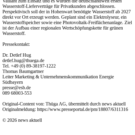
Vaillant zum Einsatz und es wurden die deutschlandweit ersten
Wasserstoff-Lieferverträge für Privatkunden abgeschlossen.
Perspektivisch soll der in Hohenwart benötigte Wasserstoff ab 2027
direkt vor Ort erzeugt werden. Geplant sind ein Elektrolyseur, ein
Wasserstoffspeicher sowie eine Photovoltaik-Freiflächenanlage. Ziel
ist der Aufbau einer regionalen Wertschöpfungskette für grünen
Wasserstoff.
Pressekontakt:
Dr. Detlef Hug
detlef.hug@thuega.de
Tel. +49 (0) 89-38197-1222
Thomas Baumgartner
Leiter Marketing & Unternehmenskommunikation Energie
Südbayern
presse@esb.de
089 68003-553
Original-Content von: Thüga AG, übermittelt durch news aktuell
Originalmeldung: https://www.presseportal.de/pm/18807/6311316
© 2026 news aktuell