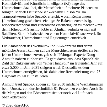
Konnektivität und Künstliche Intelligenz (KI) trage das
Unternehmen dazu bei, die Menschheit auf mehrere Planeten zu
bringen, schrieb Deutsche-Bank-Analyst Edison Yu. Im
Transportwesen habe SpaceX erreicht, woran Regierungen
jahrzehntelang gescheitert seien: große Raketen zuverlässig,
wiederverwendbar und zunehmend erschwinglich zu machen - mit
dem Höhepunkt Starship, lobte er. Ähnlich verhalte es sich mit
Satelliten. Starlink habe sich zu einem Konnektivitätsnetzwerk für
Verbraucher, Unternehmen und Regierungen entwickelt.
Die Ambitionen des Weltraum- und KI-Konzerns und deren
mögliche Auswirkungen auf die Menschheit seien größer als bei
jedem Unternehmen zuvor, gab sich JPMorgan-Experte Doug
Anmuth nahezu euphorisch. Er geht davon aus, dass SpaceX die
Zahl der Raketenstarts von "einer Handvoll" im laufenden Jahr auf
etwa 5.000 im Jahr 2031 steigern wird. Dies sollte es dem
Unternehmen ermöglichen, bis dahin eine Rechenleistung von 75
Gigawatt im All zu installieren.
Anmuth traut SpaceX zudem zu, bis 2030 jährliche Wachstumraten
beim Umsatz von durchschnittlich 91 Prozent zu erzielen. Auch für
die Margen und den Börsenwert sieht er noch viel Luft nach
oben./edh/ck/stk
© 2026 dpa-AFX