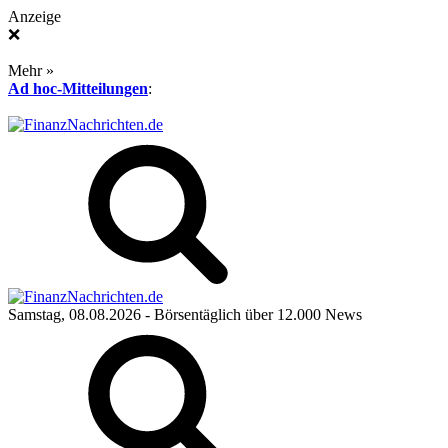
Anzeige
❌
Mehr »
Ad hoc-Mitteilungen
:
Samstag, 08.08.2026
- Börsentäglich über 12.000 News