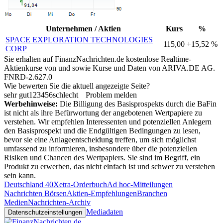
Unternehmen / Aktien
Kurs
%
SPACE EXPLORATION TECHNOLOGIES
115,00
+15,52 %
CORP
Sie erhalten auf FinanzNachrichten.de kostenlose Realtime-
Aktienkurse von
und
sowie Kurse und Daten von
ARIVA.DE AG
.
FNRD-2.627.0
Wie bewerten Sie die aktuell angezeigte Seite?
sehr gut
1
2
3
4
5
6
schlecht
Problem melden
Werbehinweise:
Die Billigung des Basisprospekts durch die BaFin
ist nicht als ihre Befürwortung der angebotenen Wertpapiere zu
verstehen. Wir empfehlen Interessenten und potenziellen Anlegern
den Basisprospekt und die Endgültigen Bedingungen zu lesen,
bevor sie eine Anlageentscheidung treffen, um sich möglichst
umfassend zu informieren, insbesondere über die potenziellen
Risiken und Chancen des Wertpapiers. Sie sind im Begriff, ein
Produkt zu erwerben, das nicht einfach ist und schwer zu verstehen
sein kann.
Deutschland 40
Xetra-Orderbuch
Ad hoc-Mitteilungen
Nachrichten Börsen
Aktien-Empfehlungen
Branchen
Medien
Nachrichten-Archiv
Mediadaten
Datenschutzeinstellungen