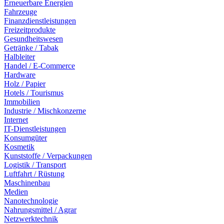
Erneuerbare Energien
Fahrzeuge
Finanzdienstleistungen
Freizeitprodukte
Gesundheitswesen
Getränke / Tabak
Halbleiter
Handel / E-Commerce
Hardware
Holz / Papier
Hotels / Tourismus
Immobilien
Industrie / Mischkonzerne
Internet
IT-Dienstleistungen
Konsumgüter
Kosmetik
Kunststoffe / Verpackungen
Logistik / Transport
Luftfahrt / Rüstung
Maschinenbau
Medien
Nanotechnologie
Nahrungsmittel / Agrar
Netzwerktechnik