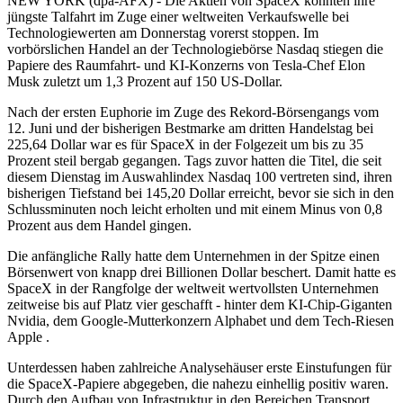
NEW YORK (dpa-AFX) - Die Aktien von SpaceX könnten ihre
jüngste Talfahrt im Zuge einer weltweiten Verkaufswelle bei
Technologiewerten am Donnerstag vorerst stoppen. Im
vorbörslichen Handel an der Technologiebörse Nasdaq stiegen die
Papiere des Raumfahrt- und KI-Konzerns von Tesla-Chef Elon
Musk zuletzt um 1,3 Prozent auf 150 US-Dollar.
Nach der ersten Euphorie im Zuge des Rekord-Börsengangs vom
12. Juni und der bisherigen Bestmarke am dritten Handelstag bei
225,64 Dollar war es für SpaceX in der Folgezeit um bis zu 35
Prozent steil bergab gegangen. Tags zuvor hatten die Titel, die seit
diesem Dienstag im Auswahlindex Nasdaq 100 vertreten sind, ihren
bisherigen Tiefstand bei 145,20 Dollar erreicht, bevor sie sich in den
Schlussminuten noch leicht erholten und mit einem Minus von 0,8
Prozent aus dem Handel gingen.
Die anfängliche Rally hatte dem Unternehmen in der Spitze einen
Börsenwert von knapp drei Billionen Dollar beschert. Damit hatte es
SpaceX in der Rangfolge der weltweit wertvollsten Unternehmen
zeitweise bis auf Platz vier geschafft - hinter dem KI-Chip-Giganten
Nvidia, dem Google-Mutterkonzern Alphabet und dem Tech-Riesen
Apple .
Unterdessen haben zahlreiche Analysehäuser erste Einstufungen für
die SpaceX-Papiere abgegeben, die nahezu einhellig positiv waren.
Durch den Aufbau von Infrastruktur in den Bereichen Transport,