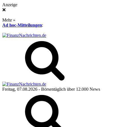
Anzeige
❌
Mehr »
Ad hoc-Mitteilungen
:
Freitag, 07.08.2026
- Börsentäglich über 12.000 News