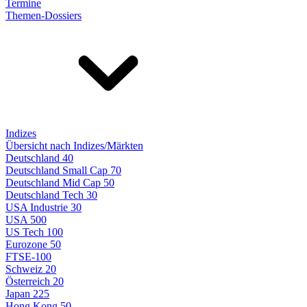
Termine
Themen-Dossiers
Indizes
Übersicht nach Indizes/Märkten
Deutschland 40
Deutschland Small Cap 70
Deutschland Mid Cap 50
Deutschland Tech 30
USA Industrie 30
USA 500
US Tech 100
Eurozone 50
FTSE-100
Schweiz 20
Österreich 20
Japan 225
Hong Kong 50