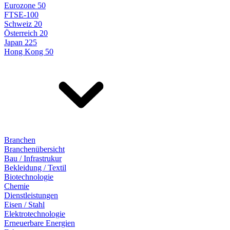
Eurozone 50
FTSE-100
Schweiz 20
Österreich 20
Japan 225
Hong Kong 50
Branchen
Branchenübersicht
Bau / Infrastrukur
Bekleidung / Textil
Biotechnologie
Chemie
Dienstleistungen
Eisen / Stahl
Elektrotechnologie
Erneuerbare Energien