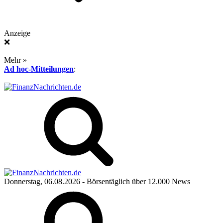
Anzeige
❌
Mehr »
Ad hoc-Mitteilungen
:
Donnerstag, 06.08.2026
- Börsentäglich über 12.000 News