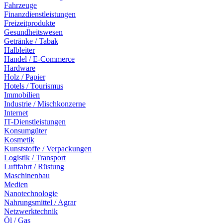
Fahrzeuge
Finanzdienstleistungen
Freizeitprodukte
Gesundheitswesen
Getränke / Tabak
Halbleiter
Handel / E-Commerce
Hardware
Holz / Papier
Hotels / Tourismus
Immobilien
Industrie / Mischkonzerne
Internet
IT-Dienstleistungen
Konsumgüter
Kosmetik
Kunststoffe / Verpackungen
Logistik / Transport
Luftfahrt / Rüstung
Maschinenbau
Medien
Nanotechnologie
Nahrungsmittel / Agrar
Netzwerktechnik
Öl / Gas