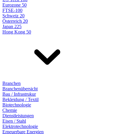
Eurozone 50
FTSE-100
Schweiz 20
Österreich 20
Japan 225
Hong Kong 50
Branchen
Branchenübersicht
Bau / Infrastrukur
Bekleidung / Textil
Biotechnologie
Chemie
Dienstleistungen
Eisen / Stahl
Elektrotechnologie
Erneuerbare Energien