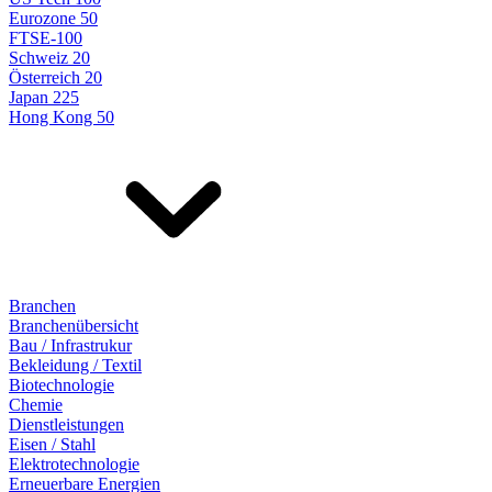
Eurozone 50
FTSE-100
Schweiz 20
Österreich 20
Japan 225
Hong Kong 50
Branchen
Branchenübersicht
Bau / Infrastrukur
Bekleidung / Textil
Biotechnologie
Chemie
Dienstleistungen
Eisen / Stahl
Elektrotechnologie
Erneuerbare Energien