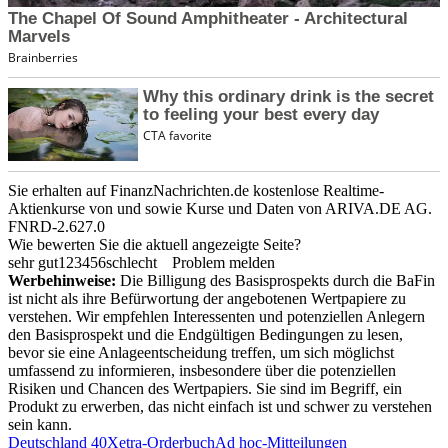
Sie erhalten auf FinanzNachrichten.de kostenlose Realtime-
Aktienkurse von
und
sowie Kurse und Daten von
ARIVA.DE AG
.
FNRD-2.627.0
Wie bewerten Sie die aktuell angezeigte Seite?
sehr gut
1
2
3
4
5
6
schlecht
Problem melden
Werbehinweise:
Die Billigung des Basisprospekts durch die BaFin
ist nicht als ihre Befürwortung der angebotenen Wertpapiere zu
verstehen. Wir empfehlen Interessenten und potenziellen Anlegern
den Basisprospekt und die Endgültigen Bedingungen zu lesen,
bevor sie eine Anlageentscheidung treffen, um sich möglichst
umfassend zu informieren, insbesondere über die potenziellen
Risiken und Chancen des Wertpapiers. Sie sind im Begriff, ein
Produkt zu erwerben, das nicht einfach ist und schwer zu verstehen
sein kann.
Deutschland 40
Xetra-Orderbuch
Ad hoc-Mitteilungen