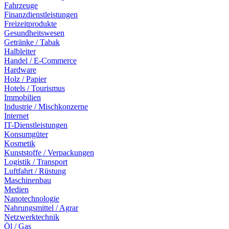
Fahrzeuge
Finanzdienstleistungen
Freizeitprodukte
Gesundheitswesen
Getränke / Tabak
Halbleiter
Handel / E-Commerce
Hardware
Holz / Papier
Hotels / Tourismus
Immobilien
Industrie / Mischkonzerne
Internet
IT-Dienstleistungen
Konsumgüter
Kosmetik
Kunststoffe / Verpackungen
Logistik / Transport
Luftfahrt / Rüstung
Maschinenbau
Medien
Nanotechnologie
Nahrungsmittel / Agrar
Netzwerktechnik
Öl / Gas