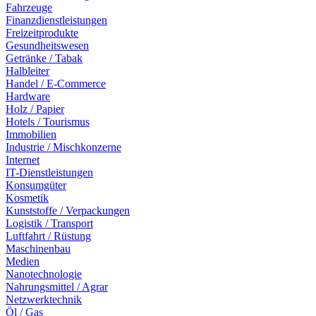
Fahrzeuge
Finanzdienstleistungen
Freizeitprodukte
Gesundheitswesen
Getränke / Tabak
Halbleiter
Handel / E-Commerce
Hardware
Holz / Papier
Hotels / Tourismus
Immobilien
Industrie / Mischkonzerne
Internet
IT-Dienstleistungen
Konsumgüter
Kosmetik
Kunststoffe / Verpackungen
Logistik / Transport
Luftfahrt / Rüstung
Maschinenbau
Medien
Nanotechnologie
Nahrungsmittel / Agrar
Netzwerktechnik
Öl / Gas