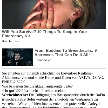
Sie erhalten auf FinanzNachrichten.de kostenlose Realtime-
Aktienkurse von
und
sowie Kurse und Daten von
ARIVA.DE AG
.
FNRD-2.627.0
Wie bewerten Sie die aktuell angezeigte Seite?
sehr gut
1
2
3
4
5
6
schlecht
Problem melden
Werbehinweise:
Die Billigung des Basisprospekts durch die BaFin
ist nicht als ihre Befürwortung der angebotenen Wertpapiere zu
verstehen. Wir empfehlen Interessenten und potenziellen Anlegern
den Basisprospekt und die Endgültigen Bedingungen zu lesen,