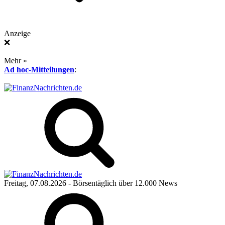
Anzeige
❌
Mehr »
Ad hoc-Mitteilungen
:
Freitag, 07.08.2026
- Börsentäglich über 12.000 News