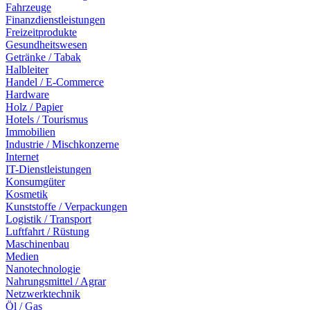
Fahrzeuge
Finanzdienstleistungen
Freizeitprodukte
Gesundheitswesen
Getränke / Tabak
Halbleiter
Handel / E-Commerce
Hardware
Holz / Papier
Hotels / Tourismus
Immobilien
Industrie / Mischkonzerne
Internet
IT-Dienstleistungen
Konsumgüter
Kosmetik
Kunststoffe / Verpackungen
Logistik / Transport
Luftfahrt / Rüstung
Maschinenbau
Medien
Nanotechnologie
Nahrungsmittel / Agrar
Netzwerktechnik
Öl / Gas