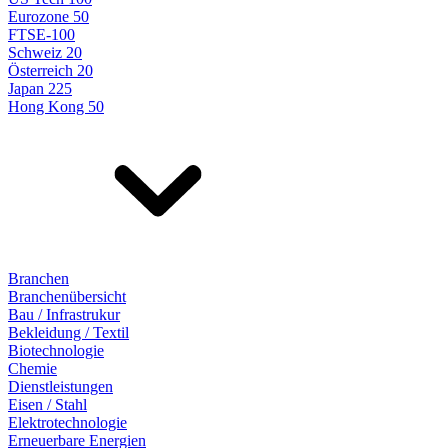
Eurozone 50
FTSE-100
Schweiz 20
Österreich 20
Japan 225
Hong Kong 50
Branchen
Branchenübersicht
Bau / Infrastrukur
Bekleidung / Textil
Biotechnologie
Chemie
Dienstleistungen
Eisen / Stahl
Elektrotechnologie
Erneuerbare Energien