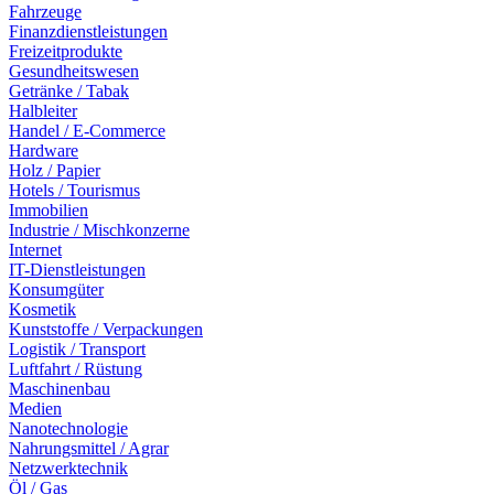
Fahrzeuge
Finanzdienstleistungen
Freizeitprodukte
Gesundheitswesen
Getränke / Tabak
Halbleiter
Handel / E-Commerce
Hardware
Holz / Papier
Hotels / Tourismus
Immobilien
Industrie / Mischkonzerne
Internet
IT-Dienstleistungen
Konsumgüter
Kosmetik
Kunststoffe / Verpackungen
Logistik / Transport
Luftfahrt / Rüstung
Maschinenbau
Medien
Nanotechnologie
Nahrungsmittel / Agrar
Netzwerktechnik
Öl / Gas