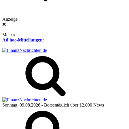
Anzeige
❌
Mehr »
Ad hoc-Mitteilungen
:
Sonntag, 09.08.2026
- Börsentäglich über 12.000 News