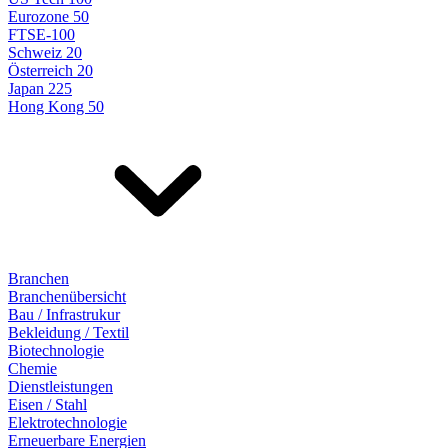
Eurozone 50
FTSE-100
Schweiz 20
Österreich 20
Japan 225
Hong Kong 50
Branchen
Branchenübersicht
Bau / Infrastrukur
Bekleidung / Textil
Biotechnologie
Chemie
Dienstleistungen
Eisen / Stahl
Elektrotechnologie
Erneuerbare Energien