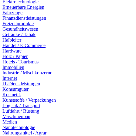
Elektrotechnologie
Erneuerbare Energien
Fahrzeuge
Finanzdienstleistungen
Freizeitprodukte
Gesundheitswesen
Getränke / Tabak
Halbleiter
Handel / E-Commerce
Hardware
Holz / Papier
Hotels / Tourismus
Immobilien
Industrie / Mischkonzerne
Internet
IT-Dienstleistungen
Konsumgüter
Kosmetik
Kunststoffe / Verpackungen
Logistik / Transport
Luftfahrt / Rüstung
Maschinenbau
Medien
Nanotechnologie
Nahrungsmittel / Agrar