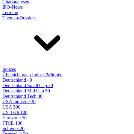
Chartanalysen
IPO-News
Termine
Themen-Dossiers
Indizes
Übersicht nach Indizes/Märkten
Deutschland 40
Deutschland Small Cap 70
Deutschland Mid Cap 50
Deutschland Tech 30
USA Industrie 30
USA 500
US Tech 100
Eurozone 50
FTSE-100
Schweiz 20
Österreich 20