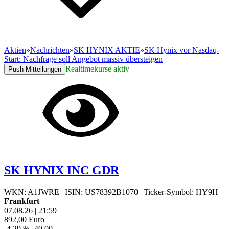
Aktien
»
Nachrichten
»
SK HYNIX AKTIE
»
SK Hynix vor Nasdaq-
Start: Nachfrage soll Angebot massiv übersteigen
Realtimekurse aktiv
Push Mitteilungen
SK HYNIX INC GDR
WKN: A1JWRE
|
ISIN: US78392B1070
|
Ticker-Symbol: HY9H
Frankfurt
07.08.26
|
21:59
892,00
Euro
-4,29 %
-40,00