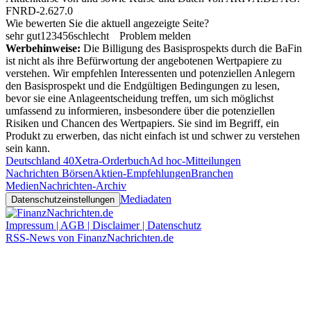
FNRD-2.627.0
Wie bewerten Sie die aktuell angezeigte Seite?
sehr gut
1
2
3
4
5
6
schlecht
Problem melden
Werbehinweise:
Die Billigung des Basisprospekts durch die BaFin
ist nicht als ihre Befürwortung der angebotenen Wertpapiere zu
verstehen. Wir empfehlen Interessenten und potenziellen Anlegern
den Basisprospekt und die Endgültigen Bedingungen zu lesen,
bevor sie eine Anlageentscheidung treffen, um sich möglichst
umfassend zu informieren, insbesondere über die potenziellen
Risiken und Chancen des Wertpapiers. Sie sind im Begriff, ein
Produkt zu erwerben, das nicht einfach ist und schwer zu verstehen
sein kann.
Deutschland 40
Xetra-Orderbuch
Ad hoc-Mitteilungen
Nachrichten Börsen
Aktien-Empfehlungen
Branchen
Medien
Nachrichten-Archiv
Mediadaten
Datenschutzeinstellungen
Impressum | AGB | Disclaimer | Datenschutz
RSS-News von FinanzNachrichten.de