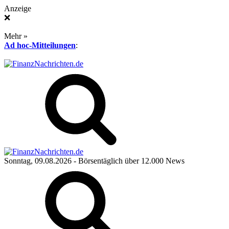
Anzeige
❌
Mehr »
Ad hoc-Mitteilungen
:
Sonntag, 09.08.2026
- Börsentäglich über 12.000 News