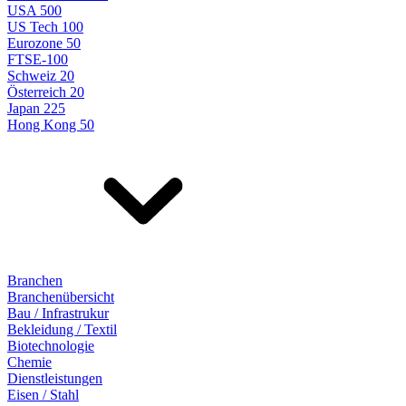
USA 500
US Tech 100
Eurozone 50
FTSE-100
Schweiz 20
Österreich 20
Japan 225
Hong Kong 50
Branchen
Branchenübersicht
Bau / Infrastrukur
Bekleidung / Textil
Biotechnologie
Chemie
Dienstleistungen
Eisen / Stahl