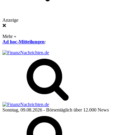
Anzeige
❌
Mehr »
Ad hoc-Mitteilungen
:
Sonntag, 09.08.2026
- Börsentäglich über 12.000 News