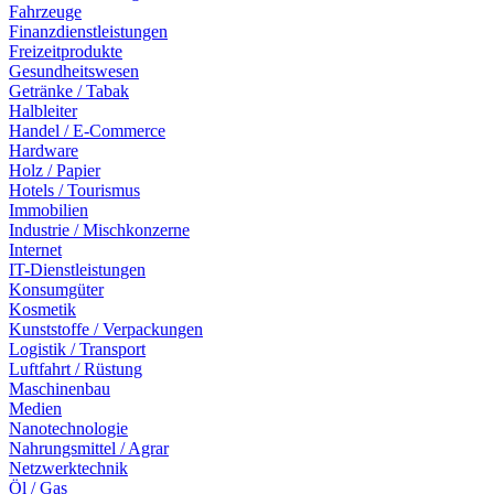
Fahrzeuge
Finanzdienstleistungen
Freizeitprodukte
Gesundheitswesen
Getränke / Tabak
Halbleiter
Handel / E-Commerce
Hardware
Holz / Papier
Hotels / Tourismus
Immobilien
Industrie / Mischkonzerne
Internet
IT-Dienstleistungen
Konsumgüter
Kosmetik
Kunststoffe / Verpackungen
Logistik / Transport
Luftfahrt / Rüstung
Maschinenbau
Medien
Nanotechnologie
Nahrungsmittel / Agrar
Netzwerktechnik
Öl / Gas