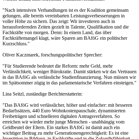
"Nach intensiven Verhandlungen ist es der Koalition gemeinsam
gelungen, alle bereits vereinbarten Leistungsverbesserungen in
voller Höhe zu sichern. Das zeigt: Wir investieren auch in
herausfordernden Zeiten gezielt in Talente, Qualifikation und die
Fachkräfte von morgen. Denn: In einem Land, das über
Fachkräftemangel klagt, wäre Sparen am BAföG ein politischer
Kurzschluss."
Oliver Kaczmarek, forschungspolitischer Sprecher:
"Für Studierende bedeutet die Reform: mehr Geld, mehr
Verlässlichkeit, weniger Bürokratie. Damit stärken wir das Vertrauen
in das BAföG als verlässliche Studienfinanzierung. Nun müssen wir
im Spätsommer zügig in das parlamentarische Verfahren einsteigen."
Lina Seitzl, zuständige Berichterstatterin:
"Das BAföG wird verlässlicher, höher und einfacher: mit besseren
Bedarfssätzen, 440 Euro Wohnkostenpauschale, dynamisierten
Freibeträgen und schnelleren digitalen Antragsverfahren. So
erreichen wir wieder mehr junge Menschen - unabhängig vom
Geldbeutel der Eltern. Ein starkes BAföG ist damit auch ein
wichtiger Beitrag zu mehr Generationengerechtigkeit: Es ist eine
Investition in Bildung, in Fachkräfte und in die Zukunftsfähigkeit