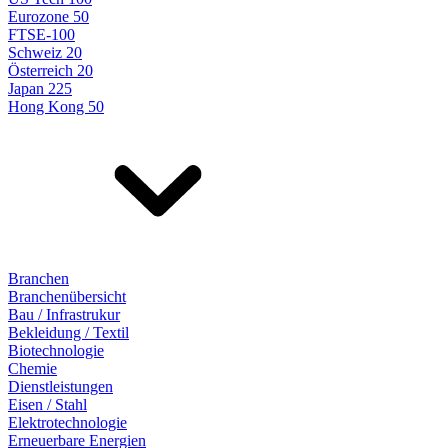
Eurozone 50
FTSE-100
Schweiz 20
Österreich 20
Japan 225
Hong Kong 50
Branchen
Branchenübersicht
Bau / Infrastrukur
Bekleidung / Textil
Biotechnologie
Chemie
Dienstleistungen
Eisen / Stahl
Elektrotechnologie
Erneuerbare Energien