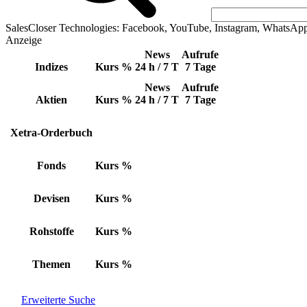
SalesCloser Technologies: Facebook, YouTube, Instagram, WhatsAp
Anzeige
News
Aufrufe
Indizes
Kurs
%
24 h / 7 T
7 Tage
News
Aufrufe
Aktien
Kurs
%
24 h / 7 T
7 Tage
Xetra-Orderbuch
Fonds
Kurs
%
Devisen
Kurs
%
Rohstoffe
Kurs
%
Themen
Kurs
%
Erweiterte Suche