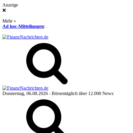
Anzeige
❌
Mehr »
Ad hoc-Mitteilungen
:
Donnerstag, 06.08.2026
- Börsentäglich über 12.000 News