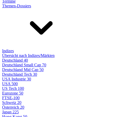
Termine
Themen-Dossiers
Indizes
Übersicht nach Indizes/Märkten
Deutschland 40
Deutschland Small Cap 70
Deutschland Mid Cap 50
Deutschland Tech 30
USA Industrie 30
USA 500
US Tech 100
Eurozone 50
FTSE-100
Schweiz 20
Österreich 20
Japan 225
Hong Kong 50