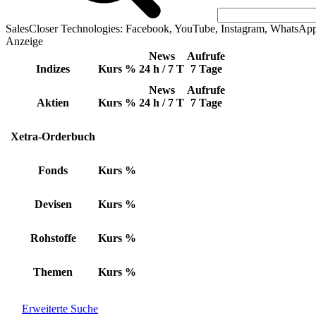
SalesCloser Technologies: Facebook, YouTube, Instagram, WhatsAp
Anzeige
News
Aufrufe
Indizes
Kurs
%
24 h / 7 T
7 Tage
News
Aufrufe
Aktien
Kurs
%
24 h / 7 T
7 Tage
Xetra-Orderbuch
Fonds
Kurs
%
Devisen
Kurs
%
Rohstoffe
Kurs
%
Themen
Kurs
%
Erweiterte Suche