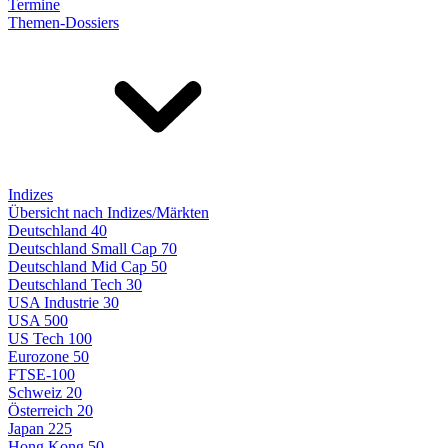
Termine
Themen-Dossiers
Indizes
Übersicht nach Indizes/Märkten
Deutschland 40
Deutschland Small Cap 70
Deutschland Mid Cap 50
Deutschland Tech 30
USA Industrie 30
USA 500
US Tech 100
Eurozone 50
FTSE-100
Schweiz 20
Österreich 20
Japan 225
Hong Kong 50