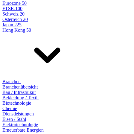
Eurozone 50
FTSE-100
Schweiz 20
Österreich 20
Japan 225
Hong Kong 50
Branchen
Branchenübersicht
Bau / Infrastrukur
Bekleidung / Textil
Biotechnologie
Chemie
Dienstleistungen
Eisen / Stahl
Elektrotechnologie
Erneuerbare Energien