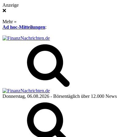
Anzeige
❌
Mehr »
Ad hoc-Mitteilungen
:
Donnerstag, 06.08.2026
- Börsentäglich über 12.000 News