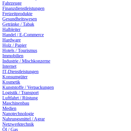
Fahrzeuge
Finanzdienstleistungen
Freizeitprodukte
Gesundheitswesen
Getränke / Tabak
Halbleiter
Handel / E-Commerce
Hardware
Holz / Papier
Hotels / Tourismus
Immobilien
Industrie / Mischkonzerne
Internet
IT-Dienstleistungen
Konsumgüter
Kosmetik
Kunststoffe / Verpackungen
Logistik / Transport
Luftfahrt / Rüstung
Maschinenbau
Medien
Nanotechnologie
Nahrungsmittel / Agrar
Netzwerktechnik
Öl / Gas