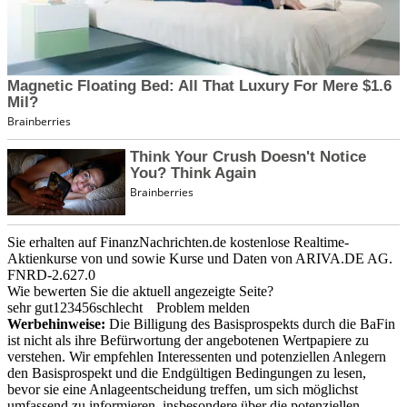
Sie erhalten auf FinanzNachrichten.de kostenlose Realtime-
Aktienkurse von
und
sowie Kurse und Daten von
ARIVA.DE AG
.
FNRD-2.627.0
Wie bewerten Sie die aktuell angezeigte Seite?
sehr gut
1
2
3
4
5
6
schlecht
Problem melden
Werbehinweise:
Die Billigung des Basisprospekts durch die BaFin
ist nicht als ihre Befürwortung der angebotenen Wertpapiere zu
verstehen. Wir empfehlen Interessenten und potenziellen Anlegern
den Basisprospekt und die Endgültigen Bedingungen zu lesen,
bevor sie eine Anlageentscheidung treffen, um sich möglichst
umfassend zu informieren, insbesondere über die potenziellen