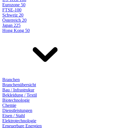
Eurozone 50
FTSE-100
Schweiz 20
Österreich 20
Japan 225
Hong Kong 50
Branchen
Branchenübersicht
Bau / Infrastrukur
Bekleidung / Textil
Biotechnologie
Chemie
Dienstleistungen
Eisen / Stahl
Elektrotechnologie
Erneuerbare Energien