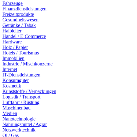
Fahrzeuge
Finanzdienstleistungen
Freizeitprodukte
Gesundheitswesen
Getränke / Tabak
Halbleiter
Handel / E-Commerce
Hardware
Holz / Papier
Hotels / Tourismus
Immobilien
Industrie / Mischkonzerne
Internet
IT-Dienstleistungen
Konsumgüter
Kosmetik
Kunststoffe / Verpackungen
Logistik / Transport
Luftfahrt / Rüstung
Maschinenbau
Medien
Nanotechnologie
Nahrungsmittel / Agrar
Netzwerktechnik
Öl / Gas