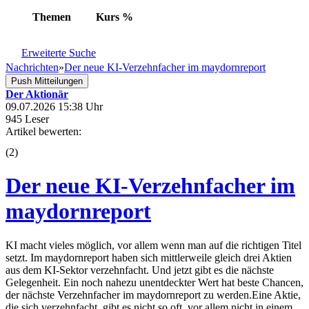
Themen
Kurs
%
Erweiterte Suche
Nachrichten
»
Der neue KI-Verzehnfacher im maydornreport
Push Mitteilungen
Der Aktionär
09.07.2026 15:38 Uhr
945 Leser
Artikel bewerten:
(
2
)
Der neue KI-Verzehnfacher im
maydornreport
KI macht vieles möglich, vor allem wenn man auf die richtigen Titel
setzt. Im maydornreport haben sich mittlerweile gleich drei Aktien
aus dem KI-Sektor verzehnfacht. Und jetzt gibt es die nächste
Gelegenheit. Ein noch nahezu unentdeckter Wert hat beste Chancen,
der nächste Verzehnfacher im maydornreport zu werden.Eine Aktie,
die sich verzehnfacht, gibt es nicht so oft, vor allem nicht in einem