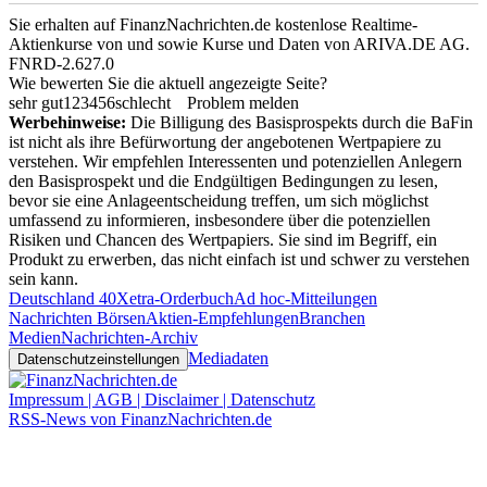
Sie erhalten auf FinanzNachrichten.de kostenlose Realtime-
Aktienkurse von
und
sowie Kurse und Daten von
ARIVA.DE AG
.
FNRD-2.627.0
Wie bewerten Sie die aktuell angezeigte Seite?
sehr gut
1
2
3
4
5
6
schlecht
Problem melden
Werbehinweise:
Die Billigung des Basisprospekts durch die BaFin
ist nicht als ihre Befürwortung der angebotenen Wertpapiere zu
verstehen. Wir empfehlen Interessenten und potenziellen Anlegern
den Basisprospekt und die Endgültigen Bedingungen zu lesen,
bevor sie eine Anlageentscheidung treffen, um sich möglichst
umfassend zu informieren, insbesondere über die potenziellen
Risiken und Chancen des Wertpapiers. Sie sind im Begriff, ein
Produkt zu erwerben, das nicht einfach ist und schwer zu verstehen
sein kann.
Deutschland 40
Xetra-Orderbuch
Ad hoc-Mitteilungen
Nachrichten Börsen
Aktien-Empfehlungen
Branchen
Medien
Nachrichten-Archiv
Mediadaten
Datenschutzeinstellungen
Impressum | AGB | Disclaimer | Datenschutz
RSS-News von FinanzNachrichten.de