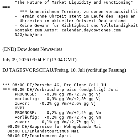
     "The Future of Market Liquidity and Functioning" 

=== 

     - *** kennzeichnen Termine, zu denen voraussichtli
     - Termin ohne Uhrzeit steht im Laufe des Tages an 

     - Uhrzeiten in aktueller Ortszeit Deutschland 

     - Keine Gewähr für Richtigkeit und Vollständigkeit
     Kontakt zum Autor: calendar.de@dowjones.com 

     DJG/hab/brb 

(END) Dow Jones Newswires
July 09, 2026 09:04 ET (13:04 GMT)
DJ TAGESVORSCHAU/Freitag, 10. Juli (vorläufige Fassung)
=== 

*** 08:00 DE/Porsche AG, Pre-Close-Call 1H 

*** 08:00 DE/Verbraucherpreise (endgültig) Juni 

     PROGNOSE:   -0,3% gg Vm/+2,3% gg Vj 

     vorläufig:  -0,3% gg Vm/+2,3% gg Vj 

     zuvor:    -0,2% gg Vm/+2,6% gg Vj 

     HVPI 

     PROGNOSE:   -0,2% gg Vm/+2,4% gg Vm 

     vorläufig:  -0,2% gg Vm/+2,4% gg Vm 

     zuvor:    -0,1% gg Vm/+2,7% gg Vj 

  08:00 DE/Baupreise für Wohngebäude Mai 

  08:00 DE/Inlandstourismus Mai 

  08:00 DE/Insolvenzen April 
