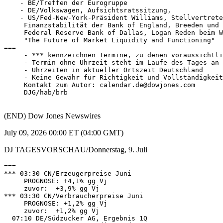
    - BE/Treffen der Eurogruppe 

    - DE/Volkswagen, Aufsichtsratssitzung, 

    - US/Fed-New-York-Präsident Williams, Stellvertrete
     Finanzstabilität der Bank of England, Breeden und 
     Federal Reserve Bank of Dallas, Logan Reden beim W
     "The Future of Market Liquidity and Functioning" 

=== 

     - *** kennzeichnen Termine, zu denen voraussichtli
     - Termin ohne Uhrzeit steht im Laufe des Tages an 

     - Uhrzeiten in aktueller Ortszeit Deutschland 

     - Keine Gewähr für Richtigkeit und Vollständigkeit
     Kontakt zum Autor: calendar.de@dowjones.com 

     DJG/hab/brb 

(END) Dow Jones Newswires
July 09, 2026 00:00 ET (04:00 GMT)
DJ TAGESVORSCHAU/Donnerstag, 9. Juli
=== 

*** 03:30 CN/Erzeugerpreise Juni 

     PROGNOSE: +4,1% gg Vj 

     zuvor:  +3,9% gg Vj 

*** 03:30 CN/Verbraucherpreise Juni 

     PROGNOSE: +1,2% gg Vj 

     zuvor:  +1,2% gg Vj 

  07:10 DE/Südzucker AG, Ergebnis 1Q 
