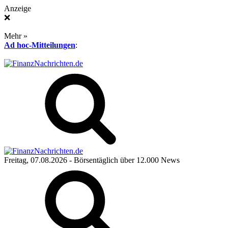
Anzeige
❌
Mehr »
Ad hoc-Mitteilungen
:
Freitag, 07.08.2026
- Börsentäglich über 12.000 News