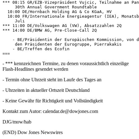
*** 08:15 GR/EZB-Vizepräsident Vujcic, Teilnahme an Pan
     30th Annual Government Roundtable 

  10:00 DE/Hornbach Holding AG & Co KGaA, HV 

  10:00 FR/Internationale Energieagentur (IEA), Monatsb
     Juli 

*** 11:00 DE/Volkswagen AG (VW), Absatzzahlen 2Q 

*** 14:00 DE/BMW AG, Pre-Close-Call 2Q 

    - BE/Präsidentin der Europäischen Kommission, von d
     den Präsidenten der Eurogruppe, Pierrakakis 

    - BE/Treffen des Ecofin 

- *** kennzeichnen Termine, zu denen voraussichtlich einzeilige
Flash-Headlines gesendet werden
- Termin ohne Uhrzeit steht im Laufe des Tages an
- Uhrzeiten in aktueller Ortszeit Deutschland
- Keine Gewähr für Richtigkeit und Vollständigkeit
Kontakt zum Autor: calendar.de@dowjones.com
DJG/mow/hab
(END) Dow Jones Newswires