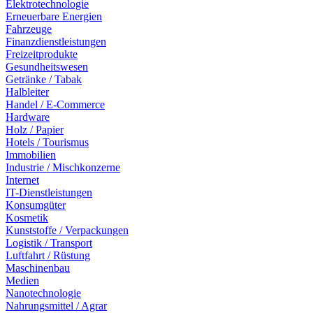
Elektrotechnologie
Erneuerbare Energien
Fahrzeuge
Finanzdienstleistungen
Freizeitprodukte
Gesundheitswesen
Getränke / Tabak
Halbleiter
Handel / E-Commerce
Hardware
Holz / Papier
Hotels / Tourismus
Immobilien
Industrie / Mischkonzerne
Internet
IT-Dienstleistungen
Konsumgüter
Kosmetik
Kunststoffe / Verpackungen
Logistik / Transport
Luftfahrt / Rüstung
Maschinenbau
Medien
Nanotechnologie
Nahrungsmittel / Agrar