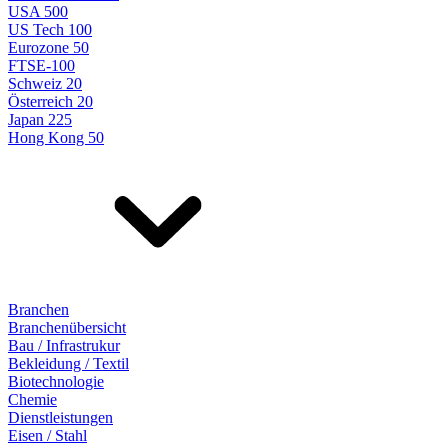
USA 500
US Tech 100
Eurozone 50
FTSE-100
Schweiz 20
Österreich 20
Japan 225
Hong Kong 50
Branchen
Branchenübersicht
Bau / Infrastrukur
Bekleidung / Textil
Biotechnologie
Chemie
Dienstleistungen
Eisen / Stahl