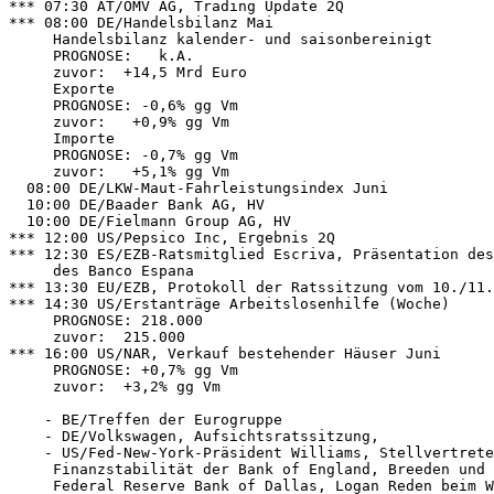
*** 07:30 AT/OMV AG, Trading Update 2Q 

*** 08:00 DE/Handelsbilanz Mai 

     Handelsbilanz kalender- und saisonbereinigt 

     PROGNOSE:   k.A. 

     zuvor:  +14,5 Mrd Euro 

     Exporte 

     PROGNOSE: -0,6% gg Vm 

     zuvor:   +0,9% gg Vm 

     Importe 

     PROGNOSE: -0,7% gg Vm 

     zuvor:   +5,1% gg Vm 

  08:00 DE/LKW-Maut-Fahrleistungsindex Juni 

  10:00 DE/Baader Bank AG, HV 

  10:00 DE/Fielmann Group AG, HV 

*** 12:00 US/Pepsico Inc, Ergebnis 2Q 

*** 12:30 ES/EZB-Ratsmitglied Escriva, Präsentation des
     des Banco Espana 

*** 13:30 EU/EZB, Protokoll der Ratssitzung vom 10./11.
*** 14:30 US/Erstanträge Arbeitslosenhilfe (Woche) 

     PROGNOSE: 218.000 

     zuvor:  215.000 

*** 16:00 US/NAR, Verkauf bestehender Häuser Juni 

     PROGNOSE: +0,7% gg Vm 

     zuvor:  +3,2% gg Vm 

    - BE/Treffen der Eurogruppe 

    - DE/Volkswagen, Aufsichtsratssitzung, 

    - US/Fed-New-York-Präsident Williams, Stellvertrete
     Finanzstabilität der Bank of England, Breeden und 
     Federal Reserve Bank of Dallas, Logan Reden beim W