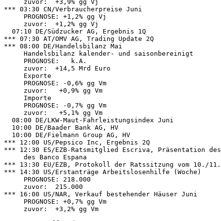
     zuvor:  +3,9% gg Vj 

*** 03:30 CN/Verbraucherpreise Juni 

     PROGNOSE: +1,2% gg Vj 

     zuvor:  +1,2% gg Vj 

  07:10 DE/Südzucker AG, Ergebnis 1Q 

*** 07:30 AT/OMV AG, Trading Update 2Q 

*** 08:00 DE/Handelsbilanz Mai 

     Handelsbilanz kalender- und saisonbereinigt 

     PROGNOSE:   k.A. 

     zuvor:  +14,5 Mrd Euro 

     Exporte 

     PROGNOSE: -0,6% gg Vm 

     zuvor:   +0,9% gg Vm 

     Importe 

     PROGNOSE: -0,7% gg Vm 

     zuvor:   +5,1% gg Vm 

  08:00 DE/LKW-Maut-Fahrleistungsindex Juni 

  10:00 DE/Baader Bank AG, HV 

  10:00 DE/Fielmann Group AG, HV 

*** 12:00 US/Pepsico Inc, Ergebnis 2Q 

*** 12:30 ES/EZB-Ratsmitglied Escriva, Präsentation des
     des Banco Espana 

*** 13:30 EU/EZB, Protokoll der Ratssitzung vom 10./11.
*** 14:30 US/Erstanträge Arbeitslosenhilfe (Woche) 

     PROGNOSE: 218.000 

     zuvor:  215.000 

*** 16:00 US/NAR, Verkauf bestehender Häuser Juni 

     PROGNOSE: +0,7% gg Vm 

     zuvor:  +3,2% gg Vm 
