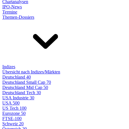
Chartanalysen
IPO-News
Termine
Themen-Dossiers
Indizes
Übersicht nach Indizes/Märkten
Deutschland 40
Deutschland Small Cap 70
Deutschland Mid Cap 50
Deutschland Tech 30
USA Industrie 30
USA 500
US Tech 100
Eurozone 50
FTSE-100
Schweiz 20
Österreich 20