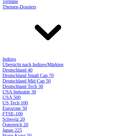
Termine
Themen-Dossiers
Indizes
Übersicht nach Indizes/Märkten
Deutschland 40
Deutschland Small Cap 70
Deutschland Mid Cap 50
Deutschland Tech 30
USA Industrie 30
USA 500
US Tech 100
Eurozone 50
FTSE-100
Schweiz 20
Österreich 20
Japan 225
Hong Kong 50