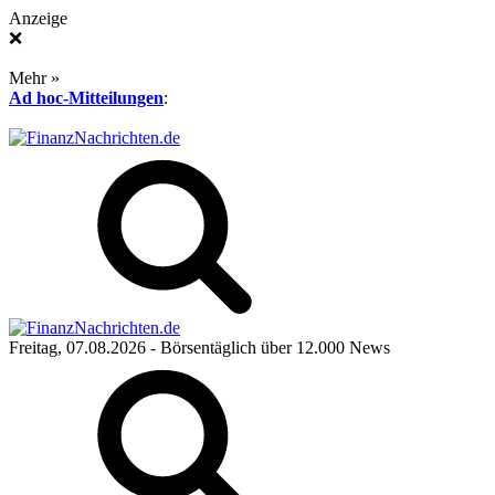
Anzeige
❌
Mehr »
Ad hoc-Mitteilungen
:
Freitag, 07.08.2026
- Börsentäglich über 12.000 News