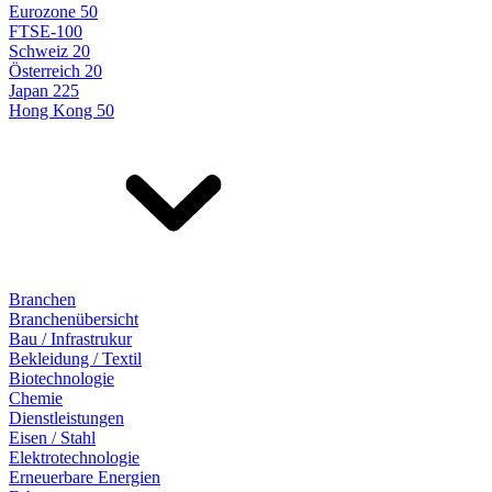
Eurozone 50
FTSE-100
Schweiz 20
Österreich 20
Japan 225
Hong Kong 50
Branchen
Branchenübersicht
Bau / Infrastrukur
Bekleidung / Textil
Biotechnologie
Chemie
Dienstleistungen
Eisen / Stahl
Elektrotechnologie
Erneuerbare Energien