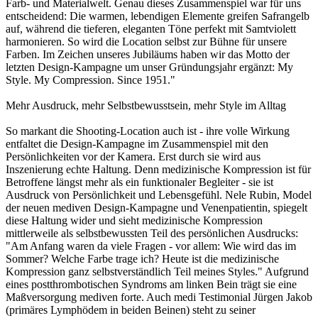
Farb- und Materialwelt. Genau dieses Zusammenspiel war für uns
entscheidend: Die warmen, lebendigen Elemente greifen Safrangelb
auf, während die tieferen, eleganten Töne perfekt mit Samtviolett
harmonieren. So wird die Location selbst zur Bühne für unsere
Farben. Im Zeichen unseres Jubiläums haben wir das Motto der
letzten Design-Kampagne um unser Gründungsjahr ergänzt: My
Style. My Compression. Since 1951."
Mehr Ausdruck, mehr Selbstbewusstsein, mehr Style im Alltag
So markant die Shooting-Location auch ist - ihre volle Wirkung
entfaltet die Design-Kampagne im Zusammenspiel mit den
Persönlichkeiten vor der Kamera. Erst durch sie wird aus
Inszenierung echte Haltung. Denn medizinische Kompression ist für
Betroffene längst mehr als ein funktionaler Begleiter - sie ist
Ausdruck von Persönlichkeit und Lebensgefühl. Nele Rubin, Model
der neuen mediven Design-Kampagne und Venenpatientin, spiegelt
diese Haltung wider und sieht medizinische Kompression
mittlerweile als selbstbewussten Teil des persönlichen Ausdrucks:
"Am Anfang waren da viele Fragen - vor allem: Wie wird das im
Sommer? Welche Farbe trage ich? Heute ist die medizinische
Kompression ganz selbstverständlich Teil meines Styles." Aufgrund
eines postthrombotischen Syndroms am linken Bein trägt sie eine
Maßversorgung mediven forte. Auch medi Testimonial Jürgen Jakob
(primäres Lymphödem in beiden Beinen) steht zu seiner