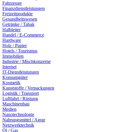
Fahrzeuge
Finanzdienstleistungen
Freizeitprodukte
Gesundheitswesen
Getränke / Tabak
Halbleiter
Handel / E-Commerce
Hardware
Holz / Papier
Hotels / Tourismus
Immobilien
Industrie / Mischkonzerne
Internet
IT-Dienstleistungen
Konsumgüter
Kosmetik
Kunststoffe / Verpackungen
Logistik / Transport
Luftfahrt / Rüstung
Maschinenbau
Medien
Nanotechnologie
Nahrungsmittel / Agrar
Netzwerktechnik
Öl / Gas