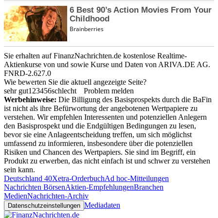
Sie erhalten auf FinanzNachrichten.de kostenlose Realtime-
Aktienkurse von
und
sowie Kurse und Daten von
ARIVA.DE AG
.
FNRD-2.627.0
Wie bewerten Sie die aktuell angezeigte Seite?
sehr gut
1
2
3
4
5
6
schlecht
Problem melden
Werbehinweise:
Die Billigung des Basisprospekts durch die BaFin
ist nicht als ihre Befürwortung der angebotenen Wertpapiere zu
verstehen. Wir empfehlen Interessenten und potenziellen Anlegern
den Basisprospekt und die Endgültigen Bedingungen zu lesen,
bevor sie eine Anlageentscheidung treffen, um sich möglichst
umfassend zu informieren, insbesondere über die potenziellen
Risiken und Chancen des Wertpapiers. Sie sind im Begriff, ein
Produkt zu erwerben, das nicht einfach ist und schwer zu verstehen
sein kann.
Deutschland 40
Xetra-Orderbuch
Ad hoc-Mitteilungen
Nachrichten Börsen
Aktien-Empfehlungen
Branchen
Medien
Nachrichten-Archiv
Mediadaten
Datenschutzeinstellungen