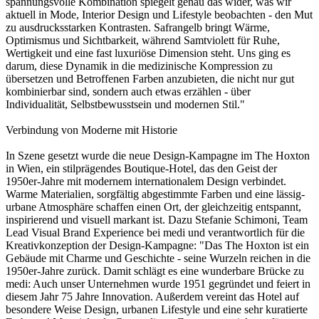
spannungsvolle Kombination spiegelt genau das wider, was wir
aktuell in Mode, Interior Design und Lifestyle beobachten - den Mut
zu ausdrucksstarken Kontrasten. Safrangelb bringt Wärme,
Optimismus und Sichtbarkeit, während Samtviolett für Ruhe,
Wertigkeit und eine fast luxuriöse Dimension steht. Uns ging es
darum, diese Dynamik in die medizinische Kompression zu
übersetzen und Betroffenen Farben anzubieten, die nicht nur gut
kombinierbar sind, sondern auch etwas erzählen - über
Individualität, Selbstbewusstsein und modernen Stil."
Verbindung von Moderne mit Historie
In Szene gesetzt wurde die neue Design-Kampagne im The Hoxton
in Wien, ein stilprägendes Boutique-Hotel, das den Geist der
1950er-Jahre mit modernem internationalem Design verbindet.
Warme Materialien, sorgfältig abgestimmte Farben und eine lässig-
urbane Atmosphäre schaffen einen Ort, der gleichzeitig entspannt,
inspirierend und visuell markant ist. Dazu Stefanie Schimoni, Team
Lead Visual Brand Experience bei medi und verantwortlich für die
Kreativkonzeption der Design-Kampagne: "Das The Hoxton ist ein
Gebäude mit Charme und Geschichte - seine Wurzeln reichen in die
1950er-Jahre zurück. Damit schlägt es eine wunderbare Brücke zu
medi: Auch unser Unternehmen wurde 1951 gegründet und feiert in
diesem Jahr 75 Jahre Innovation. Außerdem vereint das Hotel auf
besondere Weise Design, urbanen Lifestyle und eine sehr kuratierte