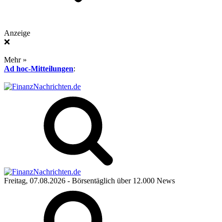
Anzeige
❌
Mehr »
Ad hoc-Mitteilungen
:
Freitag, 07.08.2026
- Börsentäglich über 12.000 News