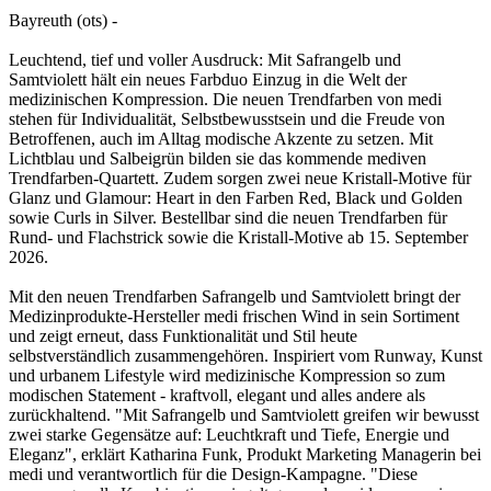
Bayreuth (ots) -
Leuchtend, tief und voller Ausdruck: Mit Safrangelb und
Samtviolett hält ein neues Farbduo Einzug in die Welt der
medizinischen Kompression. Die neuen Trendfarben von medi
stehen für Individualität, Selbstbewusstsein und die Freude von
Betroffenen, auch im Alltag modische Akzente zu setzen. Mit
Lichtblau und Salbeigrün bilden sie das kommende mediven
Trendfarben-Quartett. Zudem sorgen zwei neue Kristall-Motive für
Glanz und Glamour: Heart in den Farben Red, Black und Golden
sowie Curls in Silver. Bestellbar sind die neuen Trendfarben für
Rund- und Flachstrick sowie die Kristall-Motive ab 15. September
2026.
Mit den neuen Trendfarben Safrangelb und Samtviolett bringt der
Medizinprodukte-Hersteller medi frischen Wind in sein Sortiment
und zeigt erneut, dass Funktionalität und Stil heute
selbstverständlich zusammengehören. Inspiriert vom Runway, Kunst
und urbanem Lifestyle wird medizinische Kompression so zum
modischen Statement - kraftvoll, elegant und alles andere als
zurückhaltend. "Mit Safrangelb und Samtviolett greifen wir bewusst
zwei starke Gegensätze auf: Leuchtkraft und Tiefe, Energie und
Eleganz", erklärt Katharina Funk, Produkt Marketing Managerin bei
medi und verantwortlich für die Design-Kampagne. "Diese