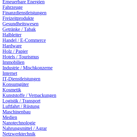
Erneuerbare Energien
Fahrzeuge
Finanzdienstleistungen
Freizeitprodukte
Gesundheitswesen
Getränke / Tabak
Halbleiter
Handel / E-Commerce
Hardware
Holz / Papier
Hotels / Tourismus
Immobilien
Industrie / Mischkonzerne
Internet
IT-Dienstleistungen
Konsumgüter
Kosmetik
Kunststoffe / Verpackungen
Logistik / Transport
Luftfahrt / Rüstung
Maschinenbau
Medien
Nanotechnologie
Nahrungsmittel / Agrar
Netzwerktechnik