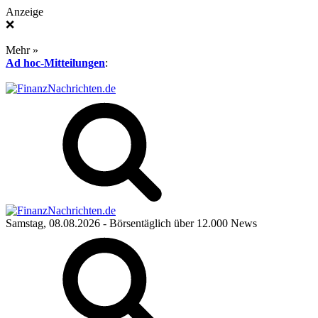
Anzeige
❌
Mehr »
Ad hoc-Mitteilungen
:
Samstag, 08.08.2026
- Börsentäglich über 12.000 News