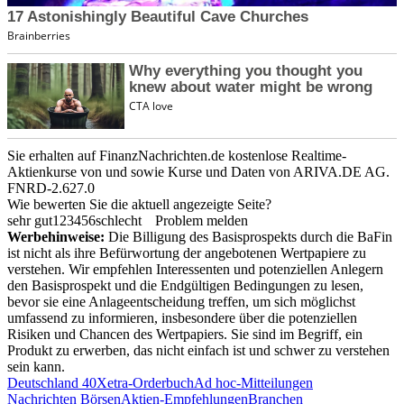
Sie erhalten auf FinanzNachrichten.de kostenlose Realtime-
Aktienkurse von
und
sowie Kurse und Daten von
ARIVA.DE AG
.
FNRD-2.627.0
Wie bewerten Sie die aktuell angezeigte Seite?
sehr gut
1
2
3
4
5
6
schlecht
Problem melden
Werbehinweise:
Die Billigung des Basisprospekts durch die BaFin
ist nicht als ihre Befürwortung der angebotenen Wertpapiere zu
verstehen. Wir empfehlen Interessenten und potenziellen Anlegern
den Basisprospekt und die Endgültigen Bedingungen zu lesen,
bevor sie eine Anlageentscheidung treffen, um sich möglichst
umfassend zu informieren, insbesondere über die potenziellen
Risiken und Chancen des Wertpapiers. Sie sind im Begriff, ein
Produkt zu erwerben, das nicht einfach ist und schwer zu verstehen
sein kann.
Deutschland 40
Xetra-Orderbuch
Ad hoc-Mitteilungen
Nachrichten Börsen
Aktien-Empfehlungen
Branchen