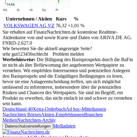
Unternehmen / Aktien
Kurs
%
VOLKSWAGEN AG VZ
76,32
+1,01 %
Sie erhalten auf FinanzNachrichten.de kostenlose Realtime-
Aktienkurse von
und
sowie Kurse und Daten von
ARIVA.DE AG
.
FNRD-2.627.0
Wie bewerten Sie die aktuell angezeigte Seite?
sehr gut
1
2
3
4
5
6
schlecht
Problem melden
Werbehinweise:
Die Billigung des Basisprospekts durch die BaFin
ist nicht als ihre Befürwortung der angebotenen Wertpapiere zu
verstehen. Wir empfehlen Interessenten und potenziellen Anlegern
den Basisprospekt und die Endgültigen Bedingungen zu lesen,
bevor sie eine Anlageentscheidung treffen, um sich möglichst
umfassend zu informieren, insbesondere über die potenziellen
Risiken und Chancen des Wertpapiers. Sie sind im Begriff, ein
Produkt zu erwerben, das nicht einfach ist und schwer zu verstehen
sein kann.
Deutschland 40
Xetra-Orderbuch
Ad hoc-Mitteilungen
Nachrichten Börsen
Aktien-Empfehlungen
Branchen
Medien
Nachrichten-Archiv
Mediadaten
Datenschutzeinstellungen