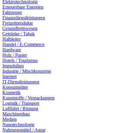
Elektrotechnologie
Erneuerbare Energien
Fahrzeuge
Finanzdienstleistungen
Freizeitprodukte
Gesundheitswesen
Getränke / Tabak
Halbleiter
Handel / E-Commerce
Hardware
Holz / Papier
Hotels / Tourismus
Immobilien
Industrie / Mischkonzerne
Internet
IT-Dienstleistungen
Konsumgüter
Kosmetik
Kunststoffe / Verpackungen
Logistik / Transport
Luftfahrt / Rüstung
Maschinenbau
Medien
Nanotechnologie
Nahrungsmittel / Agrar