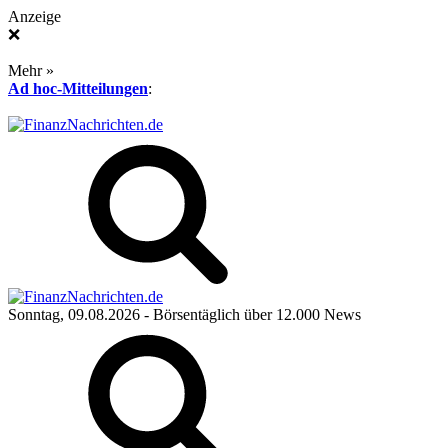
Anzeige
❌
Mehr »
Ad hoc-Mitteilungen
:
Sonntag, 09.08.2026
- Börsentäglich über 12.000 News