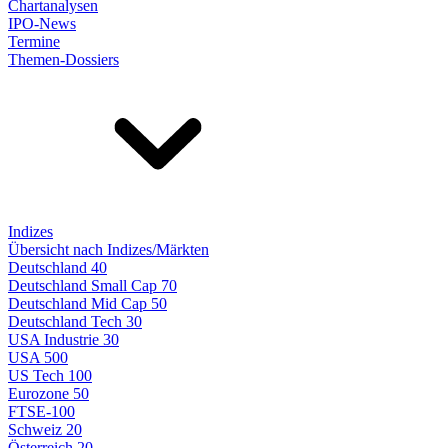
Chartanalysen
IPO-News
Termine
Themen-Dossiers
Indizes
Übersicht nach Indizes/Märkten
Deutschland 40
Deutschland Small Cap 70
Deutschland Mid Cap 50
Deutschland Tech 30
USA Industrie 30
USA 500
US Tech 100
Eurozone 50
FTSE-100
Schweiz 20
Österreich 20