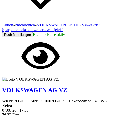
Aktien
»
Nachrichten
»
VOLKSWAGEN AKTIE
»
VW-Aktie:
Sparpläne belasten weiter - was jetzt?
Realtimekurse aktiv
Push Mitteilungen
VOLKSWAGEN AG VZ
WKN: 766403
|
ISIN: DE0007664039
|
Ticker-Symbol: VOW3
Xetra
07.08.26
|
17:35
76,32
Euro