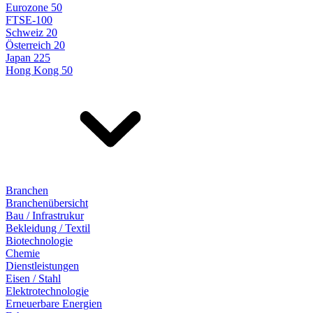
Eurozone 50
FTSE-100
Schweiz 20
Österreich 20
Japan 225
Hong Kong 50
Branchen
Branchenübersicht
Bau / Infrastrukur
Bekleidung / Textil
Biotechnologie
Chemie
Dienstleistungen
Eisen / Stahl
Elektrotechnologie
Erneuerbare Energien