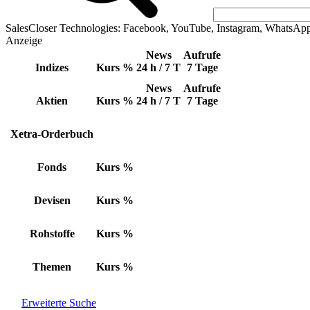
SalesCloser Technologies: Facebook, YouTube, Instagram, WhatsAp
Anzeige
News
Aufrufe
Indizes
Kurs
%
24 h / 7 T
7 Tage
News
Aufrufe
Aktien
Kurs
%
24 h / 7 T
7 Tage
Xetra-Orderbuch
Fonds
Kurs
%
Devisen
Kurs
%
Rohstoffe
Kurs
%
Themen
Kurs
%
Erweiterte Suche