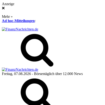
Anzeige
❌
Mehr »
Ad hoc-Mitteilungen
:
Freitag, 07.08.2026
- Börsentäglich über 12.000 News