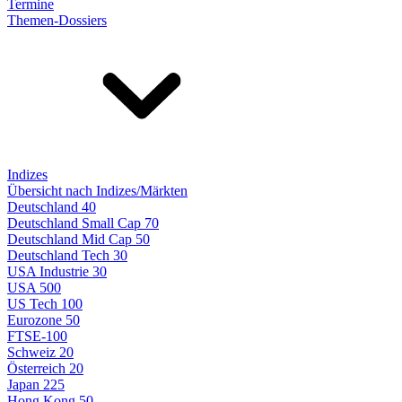
Termine
Themen-Dossiers
Indizes
Übersicht nach Indizes/Märkten
Deutschland 40
Deutschland Small Cap 70
Deutschland Mid Cap 50
Deutschland Tech 30
USA Industrie 30
USA 500
US Tech 100
Eurozone 50
FTSE-100
Schweiz 20
Österreich 20
Japan 225
Hong Kong 50