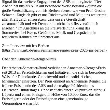
Signal für das weitere Engagement des ASB und ergänzte: "Der
Abend hat uns als ASB auf besondere Weise bestärkt - durch die
große Wertschätzung von Iris Berben ebenso wie von Prof. Gesine
Schwan. Zugleich gibt er uns Rückenwind und Mut, uns weiter mit
aller Kraft dafür einzusetzen, dass unsere Gesellschaft
zusammenhält und wir Demokratie nicht als selbstverständlich
ansehen." Im Anschluss an die Preisverleihung klang das
Sommerfest bei Essen, Getränken, Musik und Gesprächen in
festlichem Rahmen am Spreeufer aus.
Zum Interview mit Iris Berben
(https://www.asb.de/news/annemarie-renger-preis-2026-iris-berben)
Über den Annemarie-Renger-Preis
Der Arbeiter-Samariter-Bund verleiht den Annemarie-Renger-Preis
seit 2013 an Persönlichkeiten und Initiativen, die sich in besonderer
Weise für Demokratie, Gemeinwohl und ein solidarisches
Miteinander einsetzen. Der Preis erinnert an Annemarie Renger, die
frühere Präsidentin des ASB und ehemalige Präsidentin des
Deutschen Bundestages. Er besteht aus einer Skulptur von Markus
Lüpertz und einem Preisgeld in Höhe von 10.000 Euro, das die
Preisträgerin oder der Preisträger an eine gemeinnützige
Organisation weitergibt.