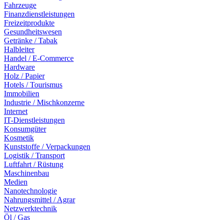
Fahrzeuge
Finanzdienstleistungen
Freizeitprodukte
Gesundheitswesen
Getränke / Tabak
Halbleiter
Handel / E-Commerce
Hardware
Holz / Papier
Hotels / Tourismus
Immobilien
Industrie / Mischkonzerne
Internet
IT-Dienstleistungen
Konsumgüter
Kosmetik
Kunststoffe / Verpackungen
Logistik / Transport
Luftfahrt / Rüstung
Maschinenbau
Medien
Nanotechnologie
Nahrungsmittel / Agrar
Netzwerktechnik
Öl / Gas