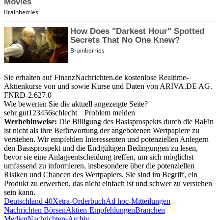
Sie erhalten auf FinanzNachrichten.de kostenlose Realtime-
Aktienkurse von
und
sowie Kurse und Daten von
ARIVA.DE AG
.
FNRD-2.627.0
Wie bewerten Sie die aktuell angezeigte Seite?
sehr gut
1
2
3
4
5
6
schlecht
Problem melden
Werbehinweise:
Die Billigung des Basisprospekts durch die BaFin
ist nicht als ihre Befürwortung der angebotenen Wertpapiere zu
verstehen. Wir empfehlen Interessenten und potenziellen Anlegern
den Basisprospekt und die Endgültigen Bedingungen zu lesen,
bevor sie eine Anlageentscheidung treffen, um sich möglichst
umfassend zu informieren, insbesondere über die potenziellen
Risiken und Chancen des Wertpapiers. Sie sind im Begriff, ein
Produkt zu erwerben, das nicht einfach ist und schwer zu verstehen
sein kann.
Deutschland 40
Xetra-Orderbuch
Ad hoc-Mitteilungen
Nachrichten Börsen
Aktien-Empfehlungen
Branchen
Medien
Nachrichten-Archiv