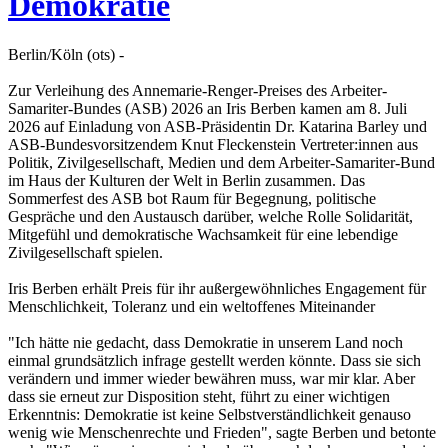
Demokratie
Berlin/Köln (ots) -
Zur Verleihung des Annemarie-Renger-Preises des Arbeiter-
Samariter-Bundes (ASB) 2026 an Iris Berben kamen am 8. Juli
2026 auf Einladung von ASB-Präsidentin Dr. Katarina Barley und
ASB-Bundesvorsitzendem Knut Fleckenstein Vertreter:innen aus
Politik, Zivilgesellschaft, Medien und dem Arbeiter-Samariter-Bund
im Haus der Kulturen der Welt in Berlin zusammen. Das
Sommerfest des ASB bot Raum für Begegnung, politische
Gespräche und den Austausch darüber, welche Rolle Solidarität,
Mitgefühl und demokratische Wachsamkeit für eine lebendige
Zivilgesellschaft spielen.
Iris Berben erhält Preis für ihr außergewöhnliches Engagement für
Menschlichkeit, Toleranz und ein weltoffenes Miteinander
"Ich hätte nie gedacht, dass Demokratie in unserem Land noch
einmal grundsätzlich infrage gestellt werden könnte. Dass sie sich
verändern und immer wieder bewähren muss, war mir klar. Aber
dass sie erneut zur Disposition steht, führt zu einer wichtigen
Erkenntnis: Demokratie ist keine Selbstverständlichkeit genauso
wenig wie Menschenrechte und Frieden", sagte Berben und betonte