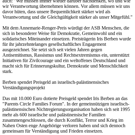
auch: "Wir müssen immer wieder darüber nachdenken, wo und wie
wir Verantwortung übernehmen können. Vor allem müssen wir uns
davor hüten, dass unsere Bequemlichkeit stärker wird als
Verantwortung und die Gleichgültigkeit stärker als unser Mitgefühl."
Mit dem Annemarie-Renger-Preis würdigt der ASB Menschen, die
sich in besonderer Weise für Demokratie, Gemeinwohl und ein
solidarisches Miteinander einsetzen. Preisträgerin Iris Berben wurde
für ihr jahrzehntelanges gesellschaftliches Engagement
ausgezeichnet. Sie setzt sich seit vielen Jahren gegen
Antisemitismus, Rassismus und Rechtsextremismus ein, unterstützt
Initiativen für Zivilcourage und ein weltoffenes Deutschland und
macht sich für Erinnerungskultur, Demokratie und Menschlichkeit
stark.
Berben spendet Preisgeld an israelisch-palästinensisches
Verständigungsprojekt
Das mit 10.000 Euro dotierte Preisgeld spendet Iris Berben an das
"Parents Circle Families Forum". In der gemeinnützigen israelisch-
palästinensischen Nichtregierungsorganisation haben sich seit 1995
mehr als 600 israelische und palästinensische Familien
zusammengeschlossen, die durch Konflikt, Terror und Krieg im
Nahen Osten enge Angehörige verloren haben und sich dennoch
gemeinsam für Verständigung und Frieden einsetzen.