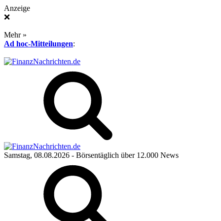
Anzeige
❌
Mehr »
Ad hoc-Mitteilungen
:
Samstag, 08.08.2026
- Börsentäglich über 12.000 News