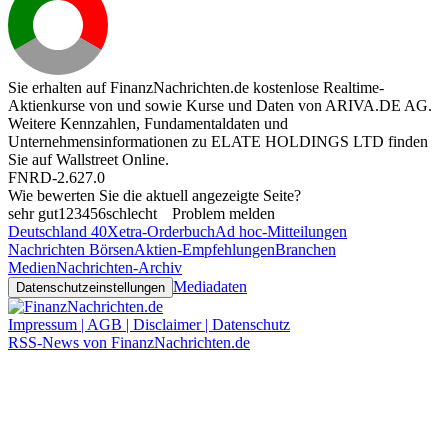
Sie erhalten auf FinanzNachrichten.de kostenlose Realtime-
Aktienkurse von
und
sowie Kurse und Daten von
ARIVA.DE AG
.
Weitere Kennzahlen, Fundamentaldaten und
Unternehmensinformationen zu ELATE HOLDINGS LTD finden
Sie auf
Wallstreet Online
.
FNRD-2.627.0
Wie bewerten Sie die aktuell angezeigte Seite?
sehr gut
1
2
3
4
5
6
schlecht
Problem melden
Deutschland 40
Xetra-Orderbuch
Ad hoc-Mitteilungen
Nachrichten Börsen
Aktien-Empfehlungen
Branchen
Medien
Nachrichten-Archiv
Mediadaten
Datenschutzeinstellungen
Impressum | AGB | Disclaimer | Datenschutz
RSS-News von FinanzNachrichten.de