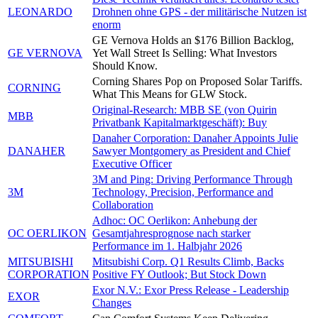
LEONARDO
Drohnen ohne GPS - der militärische Nutzen ist
enorm
GE Vernova Holds an $176 Billion Backlog,
GE VERNOVA
Yet Wall Street Is Selling: What Investors
Should Know.
Corning Shares Pop on Proposed Solar Tariffs.
CORNING
What This Means for GLW Stock.
Original-Research: MBB SE (von Quirin
MBB
Privatbank Kapitalmarktgeschäft): Buy
Danaher Corporation: Danaher Appoints Julie
DANAHER
Sawyer Montgomery as President and Chief
Executive Officer
3M and Ping: Driving Performance Through
3M
Technology, Precision, Performance and
Collaboration
Adhoc: OC Oerlikon: Anhebung der
OC OERLIKON
Gesamtjahresprognose nach starker
Performance im 1. Halbjahr 2026
MITSUBISHI
Mitsubishi Corp. Q1 Results Climb, Backs
CORPORATION
Positive FY Outlook; But Stock Down
Exor N.V.: Exor Press Release - Leadership
EXOR
Changes