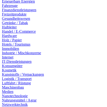
Erneuerbare Energien
Fahrzeuge
Finanzdienstleistungen
Freizeitprodukte
Gesundheitswesen
Getränke / Tabak
Halbleiter
Handel / E-Commerce
Hardware
Holz / Papier
Hotels / Tourismus
Immobilien
Industrie / Mischkonzerne
Internet
IT-Dienstleistungen
Konsumgüter
Kosmetik
Kunststoffe / Verpackungen
Logistik / Transport
Luftfahrt / Rüstung
Maschinenbau
Medien
Nanotechnologie
Nahrungsmittel / Agrar
Netzwerktechnik