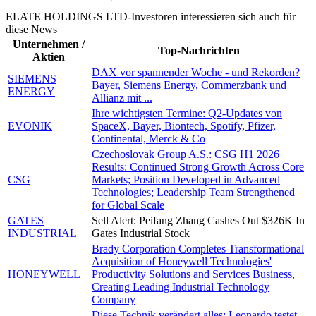
ELATE HOLDINGS LTD-Investoren interessieren sich auch für
diese News
Unternehmen /
Top-Nachrichten
Aktien
DAX vor spannender Woche - und Rekorden?
SIEMENS
Bayer, Siemens Energy, Commerzbank und
ENERGY
Allianz mit ...
Ihre wichtigsten Termine: Q2-Updates von
EVONIK
SpaceX, Bayer, Biontech, Spotify, Pfizer,
Continental, Merck & Co
Czechoslovak Group A.S.: CSG H1 2026
Results: Continued Strong Growth Across Core
CSG
Markets; Position Developed in Advanced
Technologies; Leadership Team Strengthened
for Global Scale
GATES
Sell Alert: Peifang Zhang Cashes Out $326K In
INDUSTRIAL
Gates Industrial Stock
Brady Corporation Completes Transformational
Acquisition of Honeywell Technologies'
HONEYWELL
Productivity Solutions and Services Business,
Creating Leading Industrial Technology
Company
Diese Technik verändert alles: Leonardo testet