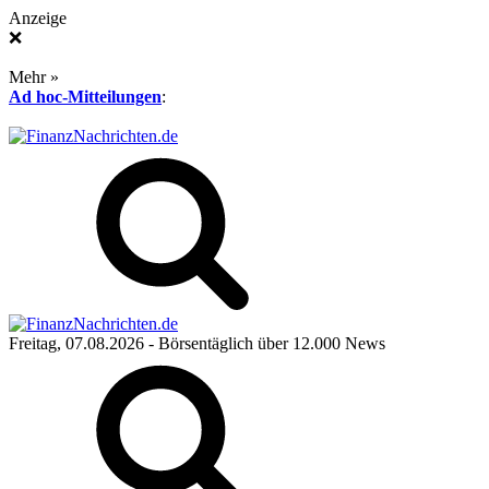
Anzeige
❌
Mehr »
Ad hoc-Mitteilungen
:
Freitag, 07.08.2026
- Börsentäglich über 12.000 News