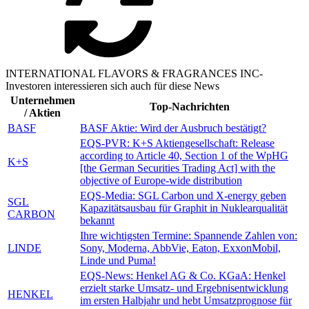
INTERNATIONAL FLAVORS & FRAGRANCES INC-
Investoren interessieren sich auch für diese News
Unternehmen
Top-Nachrichten
/ Aktien
BASF
BASF Aktie: Wird der Ausbruch bestätigt?
EQS-PVR: K+S Aktiengesellschaft: Release
according to Article 40, Section 1 of the WpHG
K+S
[the German Securities Trading Act] with the
objective of Europe-wide distribution
EQS-Media: SGL Carbon und X-energy geben
SGL
Kapazitätsausbau für Graphit in Nuklearqualität
CARBON
bekannt
Ihre wichtigsten Termine: Spannende Zahlen von:
LINDE
Sony, Moderna, AbbVie, Eaton, ExxonMobil,
Linde und Puma!
EQS-News: Henkel AG & Co. KGaA: Henkel
erzielt starke Umsatz- und Ergebnisentwicklung
HENKEL
im ersten Halbjahr und hebt Umsatzprognose für