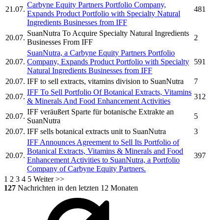
Carbyne Equity Partners Portfolio Company,
21.07.
481
Expands Product Portfolio with Specialty Natural
Ingredients Businesses from
IFF
SuanNutra To Acquire Specialty Natural Ingredients
20.07.
2
Businesses From
IFF
SuanNutra, a Carbyne Equity Partners Portfolio
20.07.
Company, Expands Product Portfolio with Specialty
591
Natural Ingredients Businesses from
IFF
20.07.
IFF
to sell extracts, vitamins division to SuanNutra
7
IFF
To Sell Portfolio Of Botanical Extracts, Vitamins
20.07.
312
& Minerals And Food Enhancement Activities
IFF
veräußert Sparte für botanische Extrakte an
20.07.
5
SuanNutra
20.07.
IFF
sells botanical extracts unit to SuanNutra
3
IFF
Announces Agreement to Sell Its Portfolio of
Botanical Extracts, Vitamins & Minerals and Food
20.07.
397
Enhancement Activities to SuanNutra, a Portfolio
Company of Carbyne Equity Partners.
1
2
3
4
5
Weiter >>
127
Nachrichten in den letzten 12 Monaten