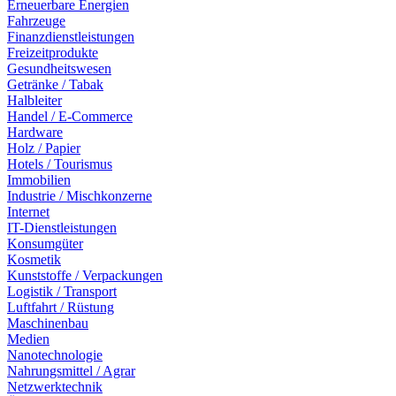
Erneuerbare Energien
Fahrzeuge
Finanzdienstleistungen
Freizeitprodukte
Gesundheitswesen
Getränke / Tabak
Halbleiter
Handel / E-Commerce
Hardware
Holz / Papier
Hotels / Tourismus
Immobilien
Industrie / Mischkonzerne
Internet
IT-Dienstleistungen
Konsumgüter
Kosmetik
Kunststoffe / Verpackungen
Logistik / Transport
Luftfahrt / Rüstung
Maschinenbau
Medien
Nanotechnologie
Nahrungsmittel / Agrar
Netzwerktechnik