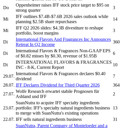
Oppenheimer raises
IFF
stock price target to $95 on
Do
3
strong quarter
IFF
outlines $7.4B-$7.6B 2026 sales outlook while
Mi
14
planning $2.5B share repurchases
IFF
Q2 2026 slides: $4.3B divestiture to reshape
Mi
3
portfolio, boost margins
International Flavors And Fragrances
Inc Announces
Di
360
Retreat In Q2 Income
International Flavors & Fragrances
Non-GAAP EPS
Di
6
of $0.82 misses by $0.30, revenue of $1.95B
INTERNATIONAL FLAVORS & FRAGRANCES
Di
10
INC
- 8-K, Current Report
International Flavors & Fragrances
declares $0.40
29.07.
7
dividend
28.07.
IFF
Declares Dividend for Third Quarter 2026
364
Wolfe Research erwartet stabile Prognosen für
27.07.
2
Ashland und
IFF
SuanNutra to acquire
IFF
specialty ingredients
23.07.
portfolio:
IFF's
specialty natural ingredients business
13
to merge with SuanNutra's existing operations
22.07.
IFF
sells natural ingredients business
31
SuanNutra, Parent Company of Monteloeder and a