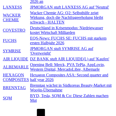
2026 an
LANXESS
JPMORGAN stuft LANXESS AG auf 'Neutral'
Wacker Chemie AG: Q2: Selbsthilfe zeigt
WACKER
Wirkung, doch die Nachfrageerholung bleibt
CHEMIE
schwach - HALTEN
Deutschland in Krisenmodus: Niedrigwasser
COVESTRO
kostet Wirtschaft Milliarden
EQS-News: FUCHS SE: FUCHS mit starkem
FUCHS
ersten Halbjahr 2026
JPMORGAN stuft SYMRISE AG auf
SYMRISE
'Overweight'
AIR LIQUIDE
DZ BANK stuft AIR LIQUIDE(L) auf 'Kaufen'
Opening Bell: Merck, PVA TePla, AppLovin,
ALBEMARLE
Western Digital, MercadoLibre, Albemarle
HEXAGON
Hexagon Composites ASA: Second quarter and
COMPOSITES
half year 2026
Brenntag wächst in Südkoreas Beauty-Market mit
BRENNTAG
Woojin-Übernahme
BYD, Tesla, SQM & Co: Diese Zahlen machen
SQM
Mut