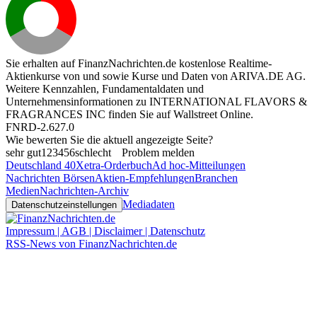
Sie erhalten auf FinanzNachrichten.de kostenlose Realtime-
Aktienkurse von
und
sowie Kurse und Daten von
ARIVA.DE AG
.
Weitere Kennzahlen, Fundamentaldaten und
Unternehmensinformationen zu INTERNATIONAL FLAVORS &
FRAGRANCES INC finden Sie auf
Wallstreet Online
.
FNRD-2.627.0
Wie bewerten Sie die aktuell angezeigte Seite?
sehr gut
1
2
3
4
5
6
schlecht
Problem melden
Deutschland 40
Xetra-Orderbuch
Ad hoc-Mitteilungen
Nachrichten Börsen
Aktien-Empfehlungen
Branchen
Medien
Nachrichten-Archiv
Mediadaten
Datenschutzeinstellungen
Impressum | AGB | Disclaimer | Datenschutz
RSS-News von FinanzNachrichten.de