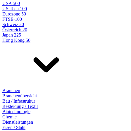
USA 500
US Tech 100
Eurozone 50
FTSE-100
Schweiz 20
Österreich 20
Japan 225
Hong Kong 50
Branchen
Branchenübersicht
Bau / Infrastrukur
Bekleidung / Textil
Biotechnologie
Chemie
Dienstleistungen
Eisen / Stahl