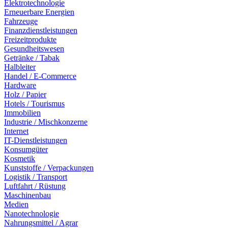
Elektrotechnologie
Erneuerbare Energien
Fahrzeuge
Finanzdienstleistungen
Freizeitprodukte
Gesundheitswesen
Getränke / Tabak
Halbleiter
Handel / E-Commerce
Hardware
Holz / Papier
Hotels / Tourismus
Immobilien
Industrie / Mischkonzerne
Internet
IT-Dienstleistungen
Konsumgüter
Kosmetik
Kunststoffe / Verpackungen
Logistik / Transport
Luftfahrt / Rüstung
Maschinenbau
Medien
Nanotechnologie
Nahrungsmittel / Agrar