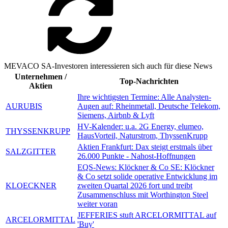
MEVACO SA-Investoren interessieren sich auch für diese News
Unternehmen /
Top-Nachrichten
Aktien
Ihre wichtigsten Termine: Alle Analysten-
AURUBIS
Augen auf: Rheinmetall, Deutsche Telekom,
Siemens, Airbnb & Lyft
HV-Kalender: u.a. 2G Energy, elumeo,
THYSSENKRUPP
HausVorteil, Naturstrom, ThyssenKrupp
Aktien Frankfurt: Dax steigt erstmals über
SALZGITTER
26.000 Punkte - Nahost-Hoffnungen
EQS-News: Klöckner & Co SE: Klöckner
& Co setzt solide operative Entwicklung im
KLOECKNER
zweiten Quartal 2026 fort und treibt
Zusammenschluss mit Worthington Steel
weiter voran
JEFFERIES stuft ARCELORMITTAL auf
ARCELORMITTAL
'Buy'