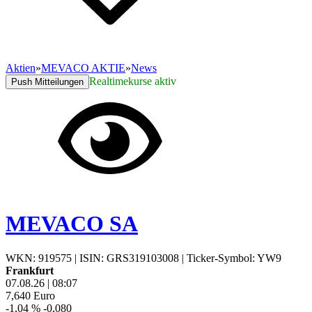
Aktien
»
MEVACO AKTIE
»
News
Realtimekurse aktiv
Push Mitteilungen
MEVACO SA
WKN: 919575
|
ISIN: GRS319103008
|
Ticker-Symbol: YW9
Frankfurt
07.08.26
|
08:07
7,640
Euro
-1,04 %
-0,080