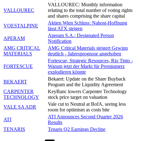
VALLOUREC: Monthly information
VALLOUREC
relating to the total number of voting rights
and shares comprising the share capital
Aktien Wien Schluss: Nahost-Hoffnung
VOESTALPINE
lässt ATX steigen
Aperam S.A.: Designated Person
APERAM
Notification
AMG CRITICAL
AMG Critical Materials steigert Gewinn
MATERIALS
deutlich - Jahresprognose angehoben
Fortescue, Strategic Resources, Rio Tinto -
FORTESCUE
Warum jetzt der Markt für Premiumerz
explodieren könnte
Bekaert: Update on the Share Buyback
BEKAERT
Program and the Liquidity Agreement
CARPENTER
KeyBanc lowers Carpenter Technology
TECHNOLOGY
stock price target on valuation
Vale cut to Neutral at BofA, seeing less
VALE SA ADR
room for optimism as costs bite
ATI Announces Second Quarter 2026
ATI
Results
TENARIS
Tenaris Q2 Earnings Decline