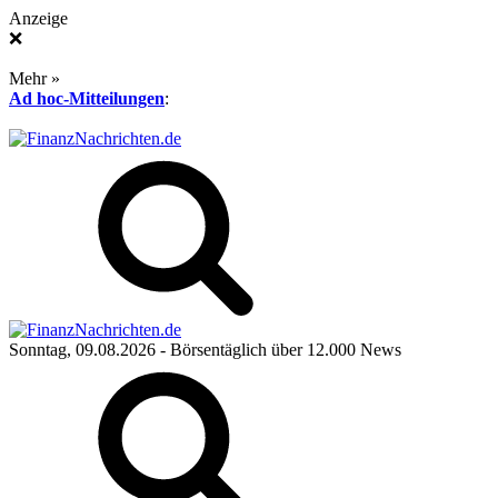
Anzeige
❌
Mehr »
Ad hoc-Mitteilungen
:
Sonntag, 09.08.2026
- Börsentäglich über 12.000 News