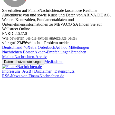
Sie erhalten auf FinanzNachrichten.de kostenlose Realtime-
Aktienkurse von
und
sowie Kurse und Daten von
ARIVA.DE AG
.
Weitere Kennzahlen, Fundamentaldaten und
Unternehmensinformationen zu MEVACO SA finden Sie auf
Wallstreet Online
.
FNRD-2.627.0
Wie bewerten Sie die aktuell angezeigte Seite?
sehr gut
1
2
3
4
5
6
schlecht
Problem melden
Deutschland 40
Xetra-Orderbuch
Ad hoc-Mitteilungen
Nachrichten Börsen
Aktien-Empfehlungen
Branchen
Medien
Nachrichten-Archiv
Mediadaten
Datenschutzeinstellungen
Impressum | AGB | Disclaimer | Datenschutz
RSS-News von FinanzNachrichten.de