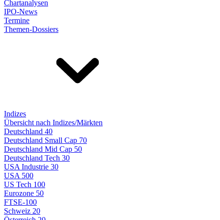
Chartanalysen
IPO-News
Termine
Themen-Dossiers
Indizes
Übersicht nach Indizes/Märkten
Deutschland 40
Deutschland Small Cap 70
Deutschland Mid Cap 50
Deutschland Tech 30
USA Industrie 30
USA 500
US Tech 100
Eurozone 50
FTSE-100
Schweiz 20
Österreich 20