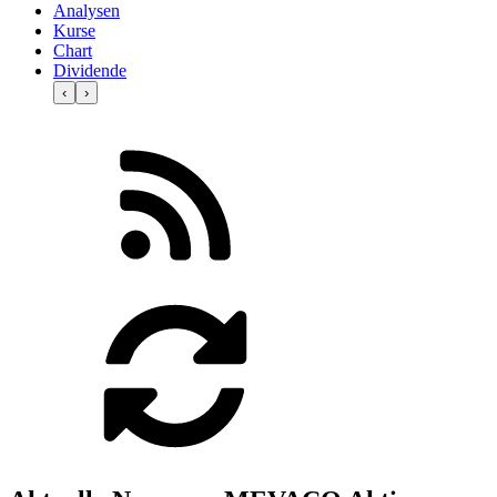
Analysen
Kurse
Chart
Dividende
‹
›