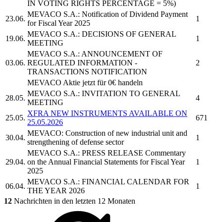
IN VOTING RIGHTS PERCENTAGE = 5%)
MEVACO S.A.:
Notification of Dividend Payment
23.06.
1
for Fiscal Year 2025
MEVACO S.A.:
DECISIONS OF GENERAL
19.06.
1
MEETING
MEVACO S.A.:
ANNOUNCEMENT OF
03.06.
REGULATED INFORMATION -
2
TRANSACTIONS NOTIFICATION
MEVACO
Aktie jetzt für 0€ handeln
MEVACO S.A.:
INVITATION TO GENERAL
28.05.
4
MEETING
XFRA NEW INSTRUMENTS AVAILABLE ON
25.05.
671
25.05.2026
MEVACO:
Construction of new industrial unit and
30.04.
1
strengthening of defense sector
MEVACO S.A.:
PRESS RELEASE Commentary
29.04.
on the Annual Financial Statements for Fiscal Year
1
2025
MEVACO S.A.:
FINANCIAL CALENDAR FOR
06.04.
1
THE YEAR 2026
12
Nachrichten in den letzten 12 Monaten