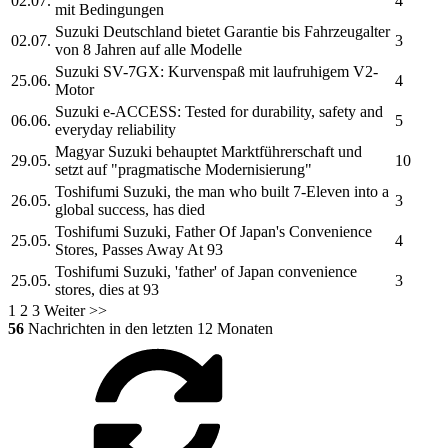
02.07.
4
mit Bedingungen
Suzuki
Deutschland bietet Garantie bis Fahrzeugalter
02.07.
3
von 8 Jahren auf alle Modelle
Suzuki
SV-7GX: Kurvenspaß mit laufruhigem V2-
25.06.
4
Motor
Suzuki
e-ACCESS: Tested for durability, safety and
06.06.
5
everyday reliability
Magyar
Suzuki
behauptet Marktführerschaft und
29.05.
10
setzt auf "pragmatische Modernisierung"
Toshifumi
Suzuki,
the man who built 7-Eleven into a
26.05.
3
global success, has died
Toshifumi
Suzuki,
Father Of Japan's Convenience
25.05.
4
Stores, Passes Away At 93
Toshifumi
Suzuki,
'father' of Japan convenience
25.05.
3
stores, dies at 93
1
2
3
Weiter >>
56
Nachrichten in den letzten 12 Monaten