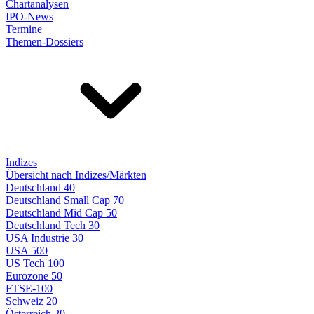
Chartanalysen
IPO-News
Termine
Themen-Dossiers
Indizes
Übersicht nach Indizes/Märkten
Deutschland 40
Deutschland Small Cap 70
Deutschland Mid Cap 50
Deutschland Tech 30
USA Industrie 30
USA 500
US Tech 100
Eurozone 50
FTSE-100
Schweiz 20
Österreich 20