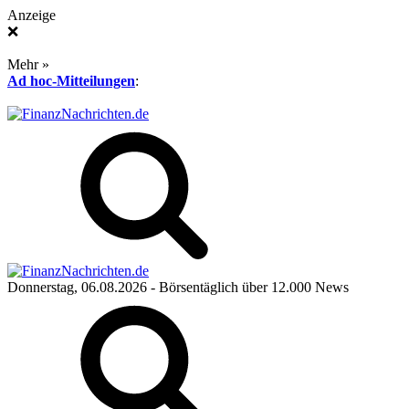
Anzeige
❌
Mehr »
Ad hoc-Mitteilungen
:
Donnerstag, 06.08.2026
- Börsentäglich über 12.000 News