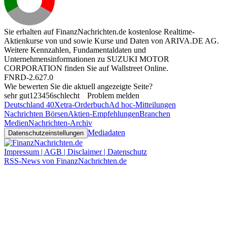
Sie erhalten auf FinanzNachrichten.de kostenlose Realtime-
Aktienkurse von
und
sowie Kurse und Daten von
ARIVA.DE AG
.
Weitere Kennzahlen, Fundamentaldaten und
Unternehmensinformationen zu SUZUKI MOTOR
CORPORATION finden Sie auf
Wallstreet Online
.
FNRD-2.627.0
Wie bewerten Sie die aktuell angezeigte Seite?
sehr gut
1
2
3
4
5
6
schlecht
Problem melden
Deutschland 40
Xetra-Orderbuch
Ad hoc-Mitteilungen
Nachrichten Börsen
Aktien-Empfehlungen
Branchen
Medien
Nachrichten-Archiv
Mediadaten
Datenschutzeinstellungen
Impressum | AGB | Disclaimer | Datenschutz
RSS-News von FinanzNachrichten.de