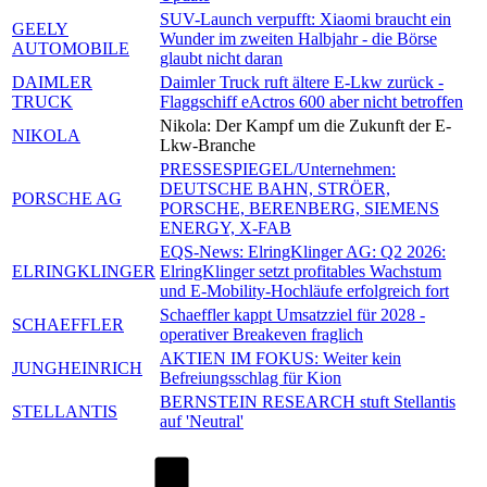
SUV-Launch verpufft: Xiaomi braucht ein
GEELY
Wunder im zweiten Halbjahr - die Börse
AUTOMOBILE
glaubt nicht daran
DAIMLER
Daimler Truck ruft ältere E-Lkw zurück -
TRUCK
Flaggschiff eActros 600 aber nicht betroffen
Nikola: Der Kampf um die Zukunft der E-
NIKOLA
Lkw-Branche
PRESSESPIEGEL/Unternehmen:
DEUTSCHE BAHN, STRÖER,
PORSCHE AG
PORSCHE, BERENBERG, SIEMENS
ENERGY, X-FAB
EQS-News: ElringKlinger AG: Q2 2026:
ELRINGKLINGER
ElringKlinger setzt profitables Wachstum
und E-Mobility-Hochläufe erfolgreich fort
Schaeffler kappt Umsatzziel für 2028 -
SCHAEFFLER
operativer Breakeven fraglich
AKTIEN IM FOKUS: Weiter kein
JUNGHEINRICH
Befreiungsschlag für Kion
BERNSTEIN RESEARCH stuft Stellantis
STELLANTIS
auf 'Neutral'