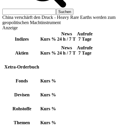
China verschärft den Druck - Heavy Rare Earths werden zum
geopolitischen Machtinstrument
Anzeige
News
Aufrufe
Indizes
Kurs
%
24 h / 7 T
7 Tage
News
Aufrufe
Aktien
Kurs
%
24 h / 7 T
7 Tage
Xetra-Orderbuch
Fonds
Kurs
%
Devisen
Kurs
%
Rohstoffe
Kurs
%
Themen
Kurs
%