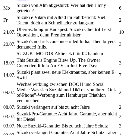
Suzuki
von Alm abgestürzt: Wer hat den Jimny
Mo
6
getreten?
Suzuki
e Vitara mit Allrad im Fahrbericht: Viel
Fr
2
Talent, doch am Schnelllader zu langsam
Überraschung in Budapest:
Suzuki-
Chef trifft erst
24.07.
10
Opposition, dann Premierminister
Suzuki's
no-frills cars once ruled India. Then buyers
20.07.
3
demanded frills.
SUZUKI MOTOR
Aktie jetzt für 0€ handeln
This
Suzuki's
Engine Blew Up. The Owner
18.07.
3
Converted It Into An EV In Just Five Days
Suzuki
plant zwei neue Elektroautos, aber keinen E-
14.07.
7
Swift
Wechselwirkung zwischen DOOH und Social
Media: Was sich
Suzuki
und TikTok von ihrer "Out-
09.07.
2
of-Phone"-Werbung zum Hamburger Triathlon
versprechen
08.07.
Suzuki
verlängert auf bis zu acht Jahre
2
Suzuki-
Pro-Garantie: Acht Jahre Garantie, aber nicht
03.07.
2
für Diesel
03.07.
Neue
Suzuki-
Garantie: Bis zu acht Jahre Schutz
3
Suzuki
verlängert Garantie: Acht Jahre Schutz - aber