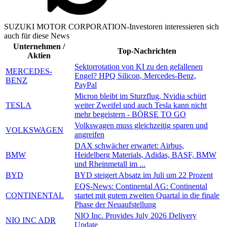
SUZUKI MOTOR CORPORATION-Investoren interessieren sich
auch für diese News
Unternehmen /
Top-Nachrichten
Aktien
Sektorrotation von KI zu den gefallenen
MERCEDES-
Engel? HPQ Silicon, Mercedes-Benz,
BENZ
PayPal
Micron bleibt im Sturzflug, Nvidia schürt
TESLA
weiter Zweifel und auch Tesla kann nicht
mehr begeistern - BÖRSE TO GO
Volkswagen muss gleichzeitig sparen und
VOLKSWAGEN
angreifen
DAX schwächer erwartet: Airbus,
BMW
Heidelberg Materials, Adidas, BASF, BMW
und Rheinmetall im ...
BYD
BYD steigert Absatz im Juli um 22 Prozent
EQS-News: Continental AG: Continental
CONTINENTAL
startet mit gutem zweiten Quartal in die finale
Phase der Neuaufstellung
NIO Inc. Provides July 2026 Delivery
NIO INC ADR
Update