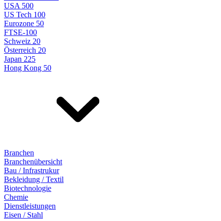
USA 500
US Tech 100
Eurozone 50
FTSE-100
Schweiz 20
Österreich 20
Japan 225
Hong Kong 50
Branchen
Branchenübersicht
Bau / Infrastrukur
Bekleidung / Textil
Biotechnologie
Chemie
Dienstleistungen
Eisen / Stahl