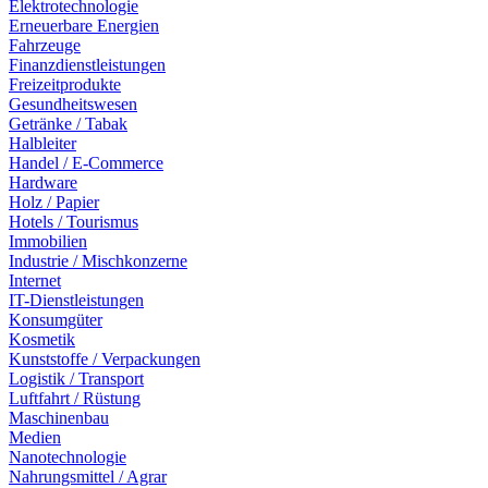
Elektrotechnologie
Erneuerbare Energien
Fahrzeuge
Finanzdienstleistungen
Freizeitprodukte
Gesundheitswesen
Getränke / Tabak
Halbleiter
Handel / E-Commerce
Hardware
Holz / Papier
Hotels / Tourismus
Immobilien
Industrie / Mischkonzerne
Internet
IT-Dienstleistungen
Konsumgüter
Kosmetik
Kunststoffe / Verpackungen
Logistik / Transport
Luftfahrt / Rüstung
Maschinenbau
Medien
Nanotechnologie
Nahrungsmittel / Agrar