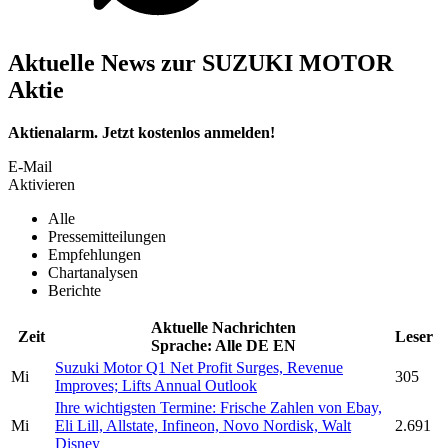
Aktuelle News zur SUZUKI MOTOR
Aktie
Aktienalarm. Jetzt kostenlos anmelden!
E-Mail
Aktivieren
Alle
Pressemitteilungen
Empfehlungen
Chartanalysen
Berichte
Aktuelle Nachrichten
Zeit
Leser
Sprache:
Alle
DE
EN
Suzuki Motor
Q1 Net Profit Surges, Revenue
Mi
305
Improves; Lifts Annual Outlook
Ihre wichtigsten Termine: Frische Zahlen von Ebay,
Mi
Eli Lill, Allstate, Infineon, Novo Nordisk, Walt
2.691
Disney