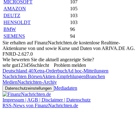
MICROSOFT
107
AMAZON
105
DEUTZ
103
HENSOLDT
103
BMW
96
SIEMENS
94
Sie erhalten auf FinanzNachrichten.de kostenlose Realtime-
Aktienkurse von
und
sowie Kurse und Daten von
ARIVA.DE AG
.
FNRD-2.627.0
Wie bewerten Sie die aktuell angezeigte Seite?
sehr gut
1
2
3
4
5
6
schlecht
Problem melden
Deutschland 40
Xetra-Orderbuch
Ad hoc-Mitteilungen
Nachrichten Börsen
Aktien-Empfehlungen
Branchen
Medien
Nachrichten-Archiv
Mediadaten
Datenschutzeinstellungen
Impressum | AGB | Disclaimer | Datenschutz
RSS-News von FinanzNachrichten.de