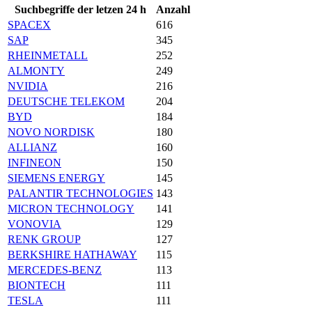
Suchbegriffe der letzen 24 h
Anzahl
SPACEX
616
SAP
345
RHEINMETALL
252
ALMONTY
249
NVIDIA
216
DEUTSCHE TELEKOM
204
BYD
184
NOVO NORDISK
180
ALLIANZ
160
INFINEON
150
SIEMENS ENERGY
145
PALANTIR TECHNOLOGIES
143
MICRON TECHNOLOGY
141
VONOVIA
129
RENK GROUP
127
BERKSHIRE HATHAWAY
115
MERCEDES-BENZ
113
BIONTECH
111
TESLA
111