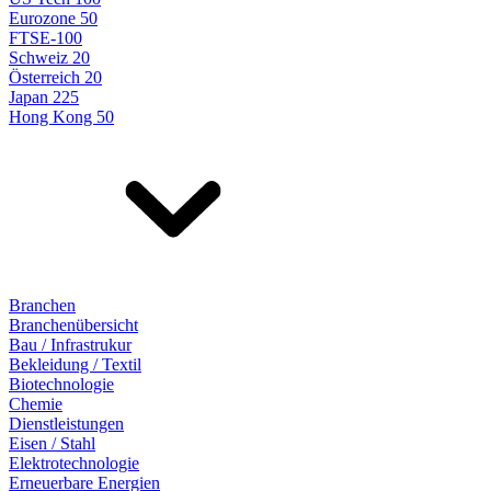
Eurozone 50
FTSE-100
Schweiz 20
Österreich 20
Japan 225
Hong Kong 50
Branchen
Branchenübersicht
Bau / Infrastrukur
Bekleidung / Textil
Biotechnologie
Chemie
Dienstleistungen
Eisen / Stahl
Elektrotechnologie
Erneuerbare Energien