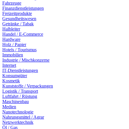
Fahrzeuge
Finanzdienstleistungen
Freizeitprodukte
Gesundheitswesen
Getränke / Tabak
Halbleiter
Handel / E-Commerce
Hardware
Holz / Papier
Hotels / Tourismus
Immobilien
Industrie / Mischkonzerne
Internet
IT-Dienstleistungen
Konsumgüter
Kosmetik
Kunststoffe / Verpackungen
Logistik / Transport
Luftfahrt / Rüstung
Maschinenbau
Medien
Nanotechnologie
Nahrungsmittel / Agrar
Netzwerktechnik
Öl / Gas