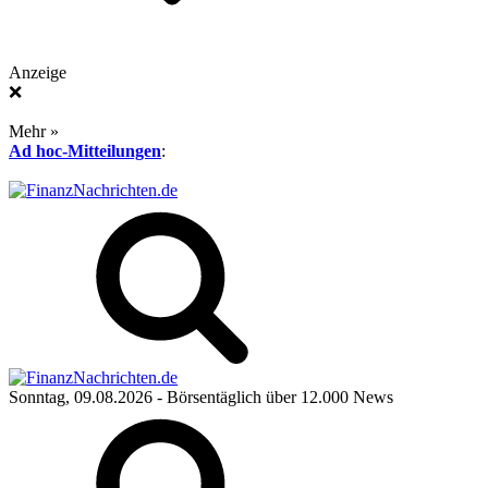
Anzeige
❌
Mehr »
Ad hoc-Mitteilungen
:
Sonntag, 09.08.2026
- Börsentäglich über 12.000 News