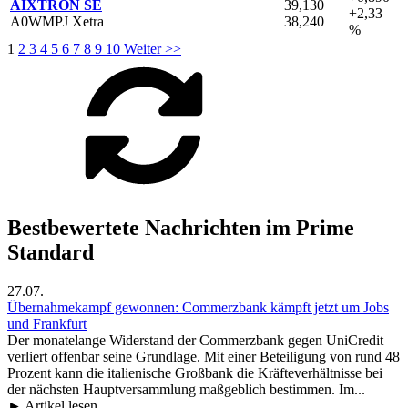
AIXTRON SE
39,130
+2,33
A0WMPJ Xetra
38,240
%
1
2
3
4
5
6
7
8
9
10
Weiter >>
Bestbewertete Nachrichten im Prime
Standard
27.07.
Übernahmekampf gewonnen: Commerzbank kämpft jetzt um Jobs
und Frankfurt
Der monatelange Widerstand der Commerzbank gegen UniCredit
verliert offenbar seine Grundlage. Mit einer Beteiligung von rund 48
Prozent kann die italienische Großbank die Kräfteverhältnisse bei
der nächsten Hauptversammlung maßgeblich bestimmen. Im...
► Artikel lesen