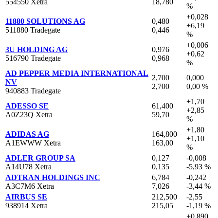
554550 Xetra
18,780
%
+0,028
11880 SOLUTIONS AG
0,480
+6,19
511880 Tradegate
0,446
%
+0,006
3U HOLDING AG
0,976
+0,62
516790 Tradegate
0,968
%
AD PEPPER MEDIA INTERNATIONAL
2,700
0,000
NV
2,700
0,00 %
940883 Tradegate
+1,70
ADESSO SE
61,400
+2,85
A0Z23Q Xetra
59,70
%
+1,80
ADIDAS AG
164,800
+1,10
A1EWWW Xetra
163,00
%
ADLER GROUP SA
0,127
-0,008
A14U78 Xetra
0,135
-5,93 %
ADTRAN HOLDINGS INC
6,784
-0,242
A3C7M6 Xetra
7,026
-3,44 %
AIRBUS SE
212,500
-2,55
938914 Xetra
215,05
-1,19 %
+0,890