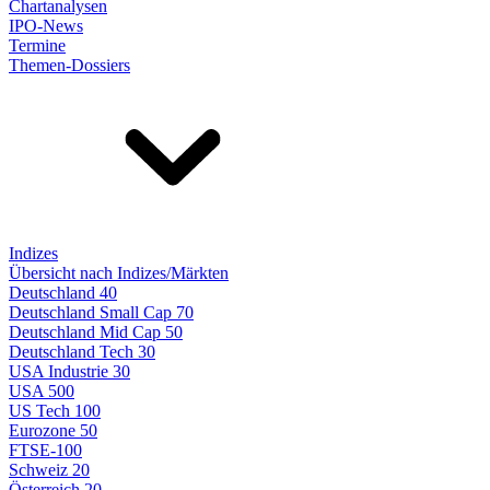
Chartanalysen
IPO-News
Termine
Themen-Dossiers
Indizes
Übersicht nach Indizes/Märkten
Deutschland 40
Deutschland Small Cap 70
Deutschland Mid Cap 50
Deutschland Tech 30
USA Industrie 30
USA 500
US Tech 100
Eurozone 50
FTSE-100
Schweiz 20
Österreich 20