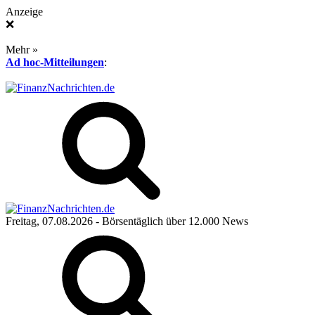
Anzeige
❌
Mehr »
Ad hoc-Mitteilungen
:
Freitag, 07.08.2026
- Börsentäglich über 12.000 News