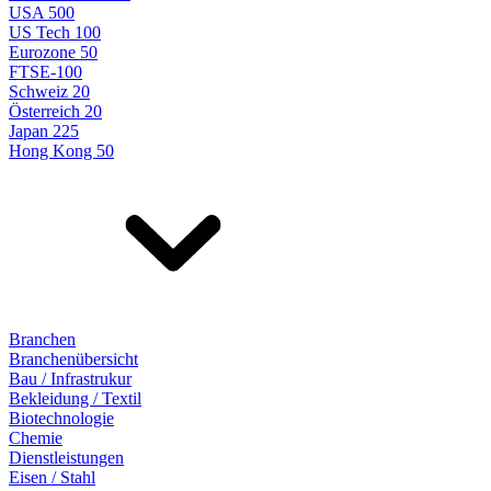
USA 500
US Tech 100
Eurozone 50
FTSE-100
Schweiz 20
Österreich 20
Japan 225
Hong Kong 50
Branchen
Branchenübersicht
Bau / Infrastrukur
Bekleidung / Textil
Biotechnologie
Chemie
Dienstleistungen
Eisen / Stahl