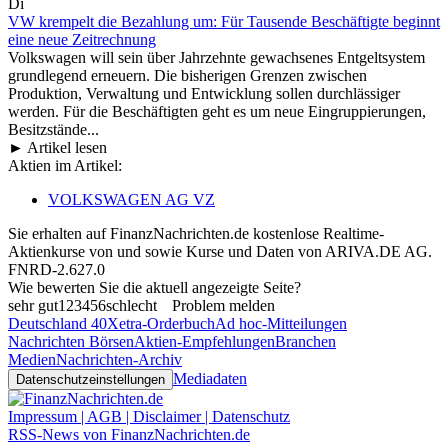
Di
VW krempelt die Bezahlung um: Für Tausende Beschäftigte beginnt
eine neue Zeitrechnung
Volkswagen will sein über Jahrzehnte gewachsenes Entgeltsystem
grundlegend erneuern. Die bisherigen Grenzen zwischen
Produktion, Verwaltung und Entwicklung sollen durchlässiger
werden. Für die Beschäftigten geht es um neue Eingruppierungen,
Besitzstände...
► Artikel lesen
Aktien im Artikel:
VOLKSWAGEN AG VZ
Sie erhalten auf FinanzNachrichten.de kostenlose Realtime-
Aktienkurse von
und
sowie Kurse und Daten von
ARIVA.DE AG
.
FNRD-2.627.0
Wie bewerten Sie die aktuell angezeigte Seite?
sehr gut
1
2
3
4
5
6
schlecht
Problem melden
Deutschland 40
Xetra-Orderbuch
Ad hoc-Mitteilungen
Nachrichten Börsen
Aktien-Empfehlungen
Branchen
Medien
Nachrichten-Archiv
Mediadaten
Datenschutzeinstellungen
Impressum | AGB | Disclaimer | Datenschutz
RSS-News von FinanzNachrichten.de