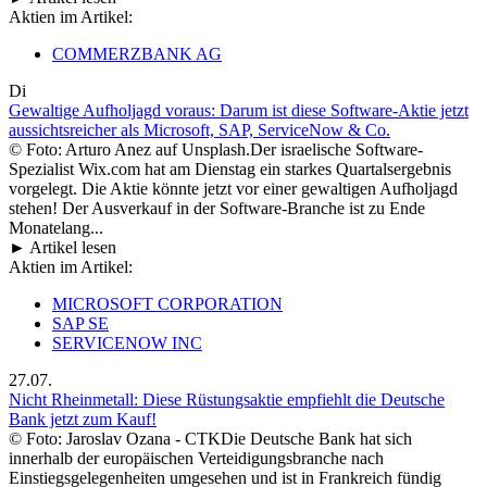
Aktien im Artikel:
COMMERZBANK AG
Di
Gewaltige Aufholjagd voraus: Darum ist diese Software-Aktie jetzt
aussichtsreicher als Microsoft, SAP, ServiceNow & Co.
© Foto: Arturo Anez auf Unsplash.Der israelische Software-
Spezialist Wix.com hat am Dienstag ein starkes Quartalsergebnis
vorgelegt. Die Aktie könnte jetzt vor einer gewaltigen Aufholjagd
stehen! Der Ausverkauf in der Software-Branche ist zu Ende
Monatelang...
► Artikel lesen
Aktien im Artikel:
MICROSOFT CORPORATION
SAP SE
SERVICENOW INC
27.07.
Nicht Rheinmetall: Diese Rüstungsaktie empfiehlt die Deutsche
Bank jetzt zum Kauf!
© Foto: Jaroslav Ozana - CTKDie Deutsche Bank hat sich
innerhalb der europäischen Verteidigungsbranche nach
Einstiegsgelegenheiten umgesehen und ist in Frankreich fündig