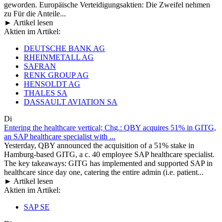
geworden. Europäische Verteidigungsaktien: Die Zweifel nehmen
zu Für die Anteile...
► Artikel lesen
Aktien im Artikel:
DEUTSCHE BANK AG
RHEINMETALL AG
SAFRAN
RENK GROUP AG
HENSOLDT AG
THALES SA
DASSAULT AVIATION SA
Di
Entering the healthcare vertical; Chg.: QBY acquires 51% in GITG,
an SAP healthcare specialist with ...
Yesterday, QBY announced the acquisition of a 51% stake in
Hamburg-based GITG, a c. 40 employee SAP healthcare specialist.
The key takeaways: GITG has implemented and supported SAP in
healthcare since day one, catering the entire admin (i.e. patient...
► Artikel lesen
Aktien im Artikel:
SAP SE