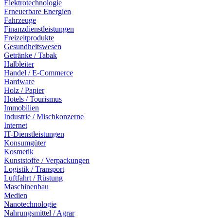
Elektrotechnologie
Erneuerbare Energien
Fahrzeuge
Finanzdienstleistungen
Freizeitprodukte
Gesundheitswesen
Getränke / Tabak
Halbleiter
Handel / E-Commerce
Hardware
Holz / Papier
Hotels / Tourismus
Immobilien
Industrie / Mischkonzerne
Internet
IT-Dienstleistungen
Konsumgüter
Kosmetik
Kunststoffe / Verpackungen
Logistik / Transport
Luftfahrt / Rüstung
Maschinenbau
Medien
Nanotechnologie
Nahrungsmittel / Agrar