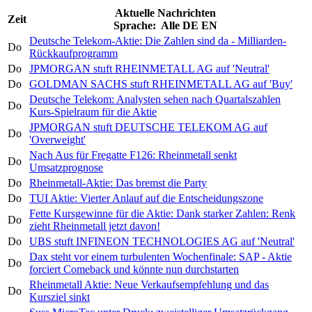
Aktuelle Nachrichten
Zeit
Sprache:
Alle
DE
EN
Deutsche Telekom-Aktie: Die Zahlen sind da - Milliarden-
Do
Rückkaufprogramm
Do
JPMORGAN stuft RHEINMETALL AG auf 'Neutral'
Do
GOLDMAN SACHS stuft RHEINMETALL AG auf 'Buy'
Deutsche Telekom: Analysten sehen nach Quartalszahlen
Do
Kurs-Spielraum für die Aktie
JPMORGAN stuft DEUTSCHE TELEKOM AG auf
Do
'Overweight'
Nach Aus für Fregatte F126: Rheinmetall senkt
Do
Umsatzprognose
Do
Rheinmetall-Aktie: Das bremst die Party
Do
TUI Aktie: Vierter Anlauf auf die Entscheidungszone
Fette Kursgewinne für die Aktie: Dank starker Zahlen: Renk
Do
zieht Rheinmetall jetzt davon!
Do
UBS stuft INFINEON TECHNOLOGIES AG auf 'Neutral'
Dax steht vor einem turbulenten Wochenfinale: SAP - Aktie
Do
forciert Comeback und könnte nun durchstarten
Rheinmetall Aktie: Neue Verkaufsempfehlung und das
Do
Kursziel sinkt