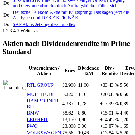
Suss MicroTec unter Druck: zweistelliger Umsatzrückgang
Do
und Gewinneinbruch - doch Auftragsbücher füllen sich
Deutsche Telekom-Aktie mit Kurssprung: Das sagen jetzt die
Do
Analysten und DER AKTIONÄR
Do
SAP Aktie: Jetzt geht es um alles
1
2
3
4
5
Weiter >>
Aktien nach Dividendenrendite im Prime
Standard
Unternehmen /
Dividende
Div.-
Erw
Kurs
Aktien
12M
Rendite
Divide
RTL GROUP
32,900
11,00
+33,43 %
5,50
MULTITUDE
5,320
1,10
+20,68 %
0,60
HAMBORNER
4,335
0,78
+17,99 %
0,39
REIT
BMW
58,62
8,80
+15,01 %
4,40
LEIFHEIT
13,150
1,90
+14,45 %
1,20
PWO
23,800
3,30
+13,87 %
1,65
VOLKSWAGEN
75,56
10,46
+13,84 %
5,20