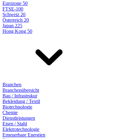
Eurozone 50
FTSE-100
Schweiz 20
Österreich 20
Japan 225
Hong Kong 50
Branchen
Branchenübersicht
Bau / Infrastrukur
Bekleidung / Textil
Biotechnologie
Chemie
Dienstleistungen
Eisen / Stahl
Elektrotechnologie
Erneuerbare Energien