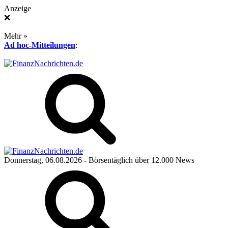
Anzeige
❌
Mehr »
Ad hoc-Mitteilungen
:
Donnerstag, 06.08.2026
- Börsentäglich über 12.000 News