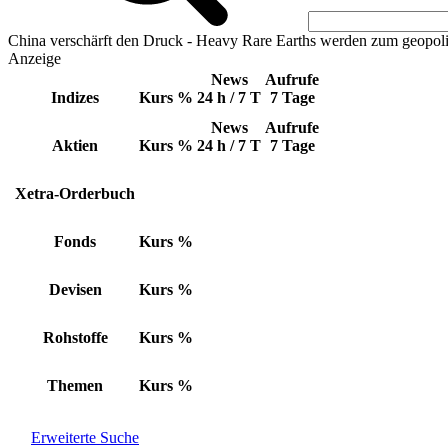
China verschärft den Druck - Heavy Rare Earths werden zum geopoli
Anzeige
News
Aufrufe
Indizes
Kurs
%
24 h / 7 T
7 Tage
News
Aufrufe
Aktien
Kurs
%
24 h / 7 T
7 Tage
Xetra-Orderbuch
Fonds
Kurs
%
Devisen
Kurs
%
Rohstoffe
Kurs
%
Themen
Kurs
%
Erweiterte Suche