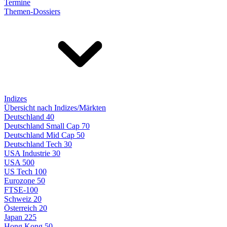
Termine
Themen-Dossiers
Indizes
Übersicht nach Indizes/Märkten
Deutschland 40
Deutschland Small Cap 70
Deutschland Mid Cap 50
Deutschland Tech 30
USA Industrie 30
USA 500
US Tech 100
Eurozone 50
FTSE-100
Schweiz 20
Österreich 20
Japan 225
Hong Kong 50